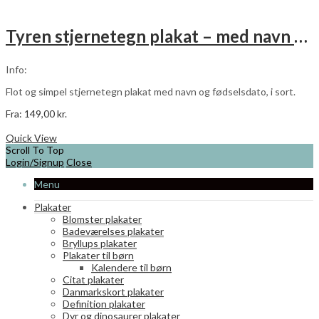
har
flere
varianter.
Tyren stjernetegn plakat – med navn og fødselsdato – sort
Mulighederne
kan
vælges
Info:
på
varesiden
Flot og simpel stjernetegn plakat med navn og fødselsdato, i sort.
Fra:
149,00
kr.
Dette
Vælg muligheder
vare
Quick View
har
Scroll To Top
flere
Login/Signup
Close
varianter.
Menu
Mulighederne
kan
Plakater
vælges
Blomster plakater
på
Badeværelses plakater
varesiden
Bryllups plakater
Plakater til børn
Kalendere til børn
Citat plakater
Danmarkskort plakater
Definition plakater
Dyr og dinosaurer plakater