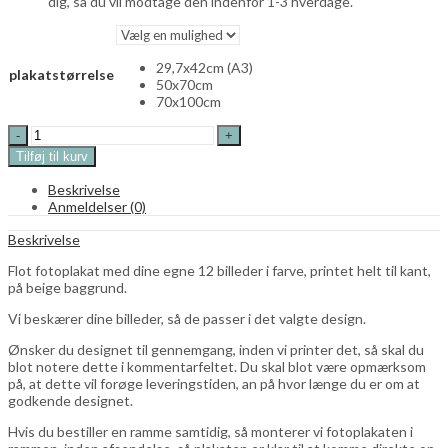
dig, så du vil modtage den indenfor 1-3 hverdage.
29,7x42cm (A3)
plakatstørrelse
50x70cm
70x100cm
Fotoplakat
-
Tilføj til kurv
12
farve
Beskrivelse
billeder
Anmeldelser (0)
på
beige
Beskrivelse
baggrund
quantity
Flot fotoplakat med dine egne 12 billeder i farve, printet helt til kant,
på beige baggrund.
Vi beskærer dine billeder, så de passer i det valgte design.
Ønsker du designet til gennemgang, inden vi printer det, så skal du
blot notere dette i kommentarfeltet. Du skal blot være opmærksom
på, at dette vil forøge leveringstiden, an på hvor længe du er om at
godkende designet.
Hvis du bestiller en ramme samtidig, så monterer vi fotoplakaten i