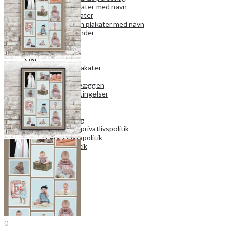
Familie plakater med navn
Navne plakater
Stjernetegn plakater med navn
Familiekalender
PLAKATVÆGGE
RAMMER
OM
FAQ fotoplakater
Gavekort
Om Plakatvæggen
Handelsbetingelser
Levering
Betaling
Returnering
Kunde- og privatlivspolitik
Persondatapolitik
Cookiepolitik
Kontakt os
Search
0
0,00
kr.
Menu
Search
0