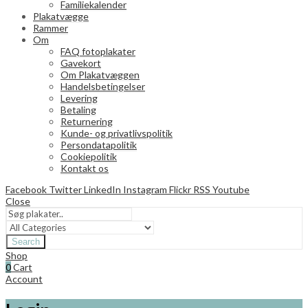
Familiekalender
Plakatvægge
Rammer
Om
FAQ fotoplakater
Gavekort
Om Plakatvæggen
Handelsbetingelser
Levering
Betaling
Returnering
Kunde- og privatlivspolitik
Persondatapolitik
Cookiepolitik
Kontakt os
Facebook
Twitter
LinkedIn
Instagram
Flickr
RSS
Youtube
Close
Search
Shop
0
Cart
Account