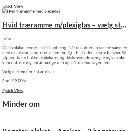
Dette
Vælg muligheder
vare
Quick View
har
flere
varianter.
Hvid træramme m/plexiglas – vælg størrelse
Mulighederne
kan
vælges
Info:
på
varesiden
Få din plakat leveret klar til ophæng! Når du køber en ramme sammen
med din plakat, monterer vi den for dig – helt uden ekstra besvær. Så
slipper du for bukkede plakater og tidskrævende arbejde og kan blot
koncentrere dig om at hænge den op, når du modtager den.
Vælg mellem flere størrelser.
Fra:
149,00
kr.
Dette
Vælg muligheder
vare
Quick View
har
flere
Minder om
varianter.
Mulighederne
kan
vælges
på
varesiden