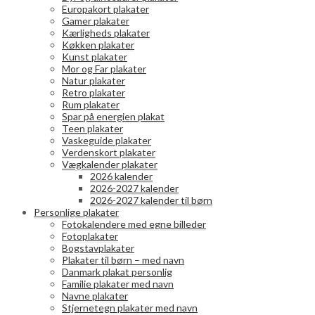
Europakort plakater
Gamer plakater
Kærligheds plakater
Køkken plakater
Kunst plakater
Mor og Far plakater
Natur plakater
Retro plakater
Rum plakater
Spar på energien plakat
Teen plakater
Vaskeguide plakater
Verdenskort plakater
Vægkalender plakater
2026 kalender
2026-2027 kalender
2026-2027 kalender til børn
Personlige plakater
Fotokalendere med egne billeder
Fotoplakater
Bogstavplakater
Plakater til børn – med navn
Danmark plakat personlig
Familie plakater med navn
Navne plakater
Stjernetegn plakater med navn