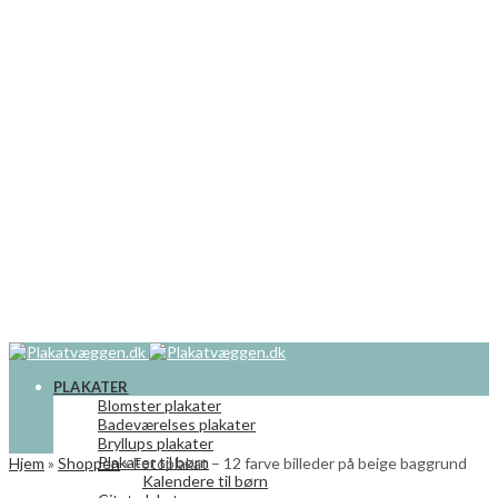
PLAKATER
Blomster plakater
Badeværelses plakater
Bryllups plakater
Plakater til børn
Hjem
»
Shoppen
»
Fotoplakat – 12 farve billeder på beige baggrund
Kalendere til børn