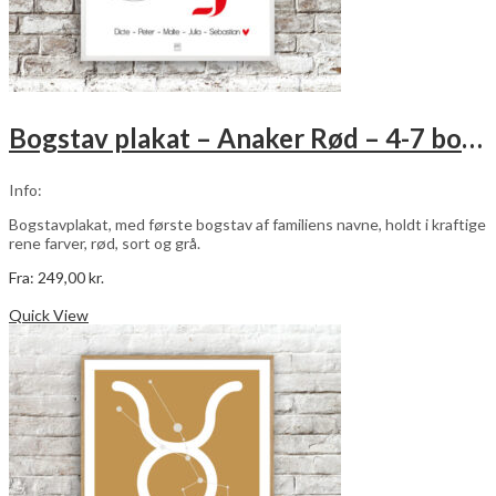
Bogstav plakat – Anaker Rød – 4-7 bogstaver
Info:
Bogstavplakat, med første bogstav af familiens navne, holdt i kraftige
rene farver, rød, sort og grå.
Fra:
249,00
kr.
Dette
Vælg muligheder
vare
Quick View
har
flere
varianter.
Mulighederne
kan
vælges
på
varesiden