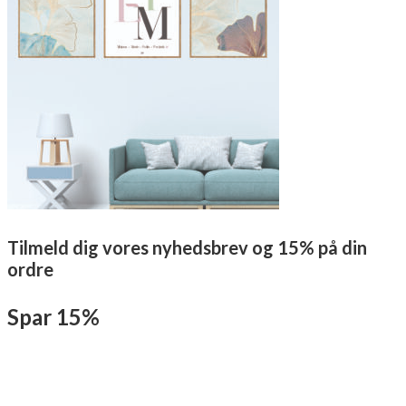
Tilmeld dig vores nyhedsbrev og 15% på din
ordre
Spar 15%
Tilmeld dig herunder med dit navn og E-mail, Du vil modtage en mail
som bekræfter din tilmelding til vores nyhedsbrev. I mailen modtager
du samtidig en rabatkode, som du skal anvende i kassen, hvis du vil
spare 15% på din ordre. Samtidig bliver du en del af vores eksklusive