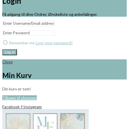
Login
Få adgang til dine Ordrer, Ønskeliste og anbefalinger.
Remember me
Lost your password?
Log in
Close
Min Kurv
Din kurv er tom!
Tilbage til shoppen
Facebook-f
Instagram