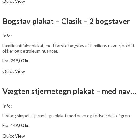
vare
Quick View
har
flere
varianter.
Bogstav plakat – Clasik – 2 bogstaver
Mulighederne
kan
vælges
Info:
på
varesiden
Familie initialer plakat, med første bogstav af familiens navne, holdt i
okker og petroleum nuancer.
Fra:
249,00
kr.
Dette
Vælg muligheder
vare
Quick View
har
flere
varianter.
Vægten stjernetegn plakat – med navn og fødselsdato – grøn
Mulighederne
kan
vælges
Info:
på
varesiden
Flot og simpel stjernetegn plakat med navn og fødselsdato, i grøn.
Fra:
149,00
kr.
Dette
Vælg muligheder
vare
Quick View