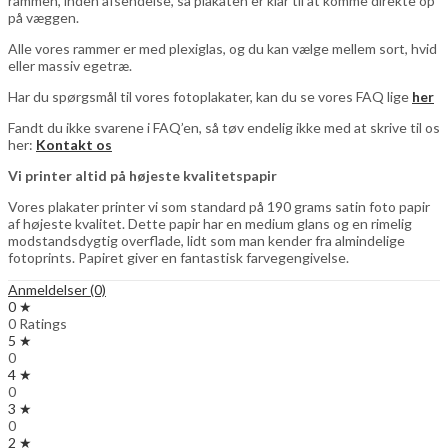
rammen, inden afsendelse, så plakaten er klar til at komme direkte op
på væggen.
Alle vores rammer er med plexiglas, og du kan vælge mellem sort, hvid
eller massiv egetræ.
Har du spørgsmål til vores fotoplakater, kan du se vores FAQ lige
her
Fandt du ikke svarene i FAQ’en, så tøv endelig ikke med at skrive til os
her:
Kontakt os
Vi printer altid på højeste kvalitetspapir
Vores plakater printer vi som standard på 190 grams satin foto papir
af højeste kvalitet. Dette papir har en medium glans og en rimelig
modstandsdygtig overflade, lidt som man kender fra almindelige
fotoprints. Papiret giver en fantastisk farvegengivelse.
Anmeldelser (0)
0 ★
0 Ratings
5 ★
0
4 ★
0
3 ★
0
2 ★