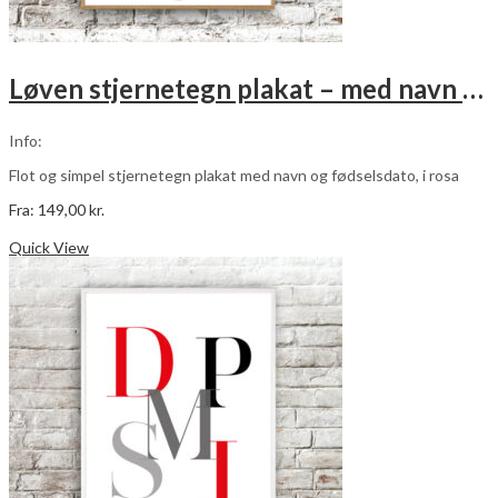
Løven stjernetegn plakat – med navn og fødselsdato – rosa
Info:
Flot og simpel stjernetegn plakat med navn og fødselsdato, i rosa
Fra:
149,00
kr.
Dette
Vælg muligheder
vare
Quick View
har
flere
varianter.
Mulighederne
kan
vælges
på
varesiden