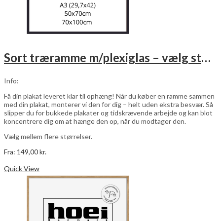
Sort træramme m/plexiglas – vælg størrelse
Info:
Få din plakat leveret klar til ophæng! Når du køber en ramme sammen
med din plakat, monterer vi den for dig – helt uden ekstra besvær. Så
slipper du for bukkede plakater og tidskrævende arbejde og kan blot
koncentrere dig om at hænge den op, når du modtager den.
Vælg mellem flere størrelser.
Fra:
149,00
kr.
Dette
Vælg muligheder
vare
Quick View
har
flere
varianter.
Mulighederne
kan
vælges