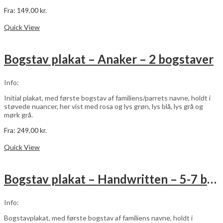
Fra:
149,00
kr.
Dette
Vælg muligheder
vare
Quick View
har
flere
varianter.
Bogstav plakat – Anaker – 2 bogstaver
Mulighederne
kan
vælges
Info:
på
varesiden
Initial plakat, med første bogstav af familiens/parrets navne, holdt i
støvede nuancer, her vist med rosa og lys grøn, lys blå, lys grå og
mørk grå.
Fra:
249,00
kr.
Dette
Vælg muligheder
vare
Quick View
har
flere
varianter.
Bogstav plakat – Handwritten – 5-7 bogstaver
Mulighederne
kan
vælges
Info:
på
varesiden
Bogstavplakat, med første bogstav af familiens navne, holdt i