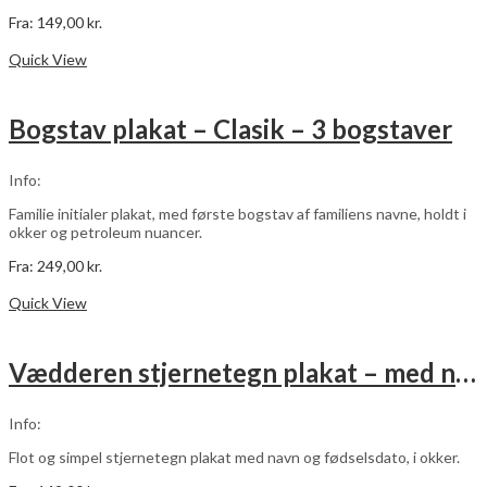
Fra:
149,00
kr.
Dette
Vælg muligheder
vare
Quick View
har
flere
varianter.
Bogstav plakat – Clasik – 3 bogstaver
Mulighederne
kan
vælges
Info:
på
varesiden
Familie initialer plakat, med første bogstav af familiens navne, holdt i
okker og petroleum nuancer.
Fra:
249,00
kr.
Dette
Vælg muligheder
vare
Quick View
har
flere
varianter.
Vædderen stjernetegn plakat – med navn og fødselsdato – okker
Mulighederne
kan
vælges
Info:
på
varesiden
Flot og simpel stjernetegn plakat med navn og fødselsdato, i okker.