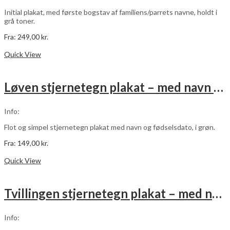
varesiden
Initial plakat, med første bogstav af familiens/parrets navne, holdt i
grå toner.
Fra:
249,00
kr.
Dette
Vælg muligheder
vare
Quick View
har
flere
varianter.
Løven stjernetegn plakat – med navn og fødselsdato – grøn
Mulighederne
kan
vælges
Info:
på
varesiden
Flot og simpel stjernetegn plakat med navn og fødselsdato, i grøn.
Fra:
149,00
kr.
Dette
Vælg muligheder
vare
Quick View
har
flere
varianter.
Tvillingen stjernetegn plakat – med navn og fødselsdato – grøn
Mulighederne
kan
vælges
Info:
på
varesiden