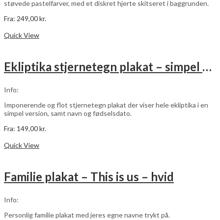
støvede pastelfarver, med et diskret hjerte skitseret i baggrunden.
Fra:
249,00
kr.
Dette
Vælg muligheder
vare
Quick View
har
flere
varianter.
Ekliptika stjernetegn plakat – simpel – med navn og fødselsdato – hvid
Mulighederne
kan
vælges
Info:
på
varesiden
Imponerende og flot stjernetegn plakat der viser hele ekliptika i en
simpel version, samt navn og fødselsdato.
Fra:
149,00
kr.
Dette
Vælg muligheder
vare
Quick View
har
flere
varianter.
Familie plakat – This is us – hvid
Mulighederne
kan
vælges
Info:
på
varesiden
Personlig familie plakat med jeres egne navne trykt på.