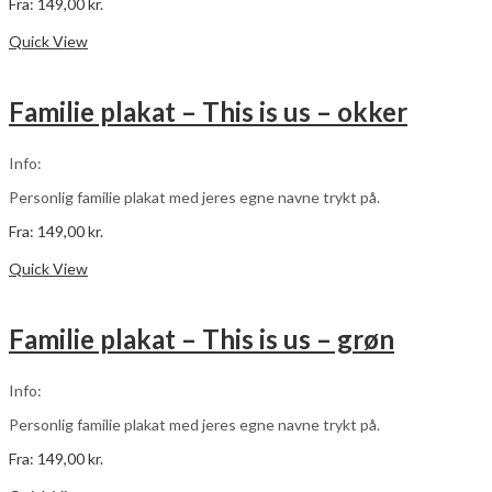
Fra:
149,00
kr.
Dette
Vælg muligheder
vare
Quick View
har
flere
varianter.
Familie plakat – This is us – okker
Mulighederne
kan
vælges
Info:
på
varesiden
Personlig familie plakat med jeres egne navne trykt på.
Fra:
149,00
kr.
Dette
Vælg muligheder
vare
Quick View
har
flere
varianter.
Familie plakat – This is us – grøn
Mulighederne
kan
vælges
Info:
på
varesiden
Personlig familie plakat med jeres egne navne trykt på.
Fra:
149,00
kr.
Dette
Vælg muligheder