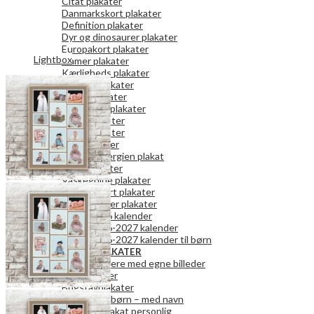
Citat plakater
Danmarkskort plakater
Definition plakater
Dyr og dinosaurer plakater
Europakort plakater
Lightbox
Gamer plakater
Kærligheds plakater
Køkken plakater
Kunst plakater
Mor og Far plakater
Natur plakater
Retro plakater
Rum plakater
Spar på energien plakat
Teen plakater
Vaskeguide plakater
Verdenskort plakater
Vægkalender plakater
2026 kalender
2026-2027 kalender
2026-2027 kalender til børn
PERSONLIGE PLAKATER
Fotokalendere med egne billeder
Fotoplakater
Bogstavplakater
Plakater til børn – med navn
Danmark plakat personlig