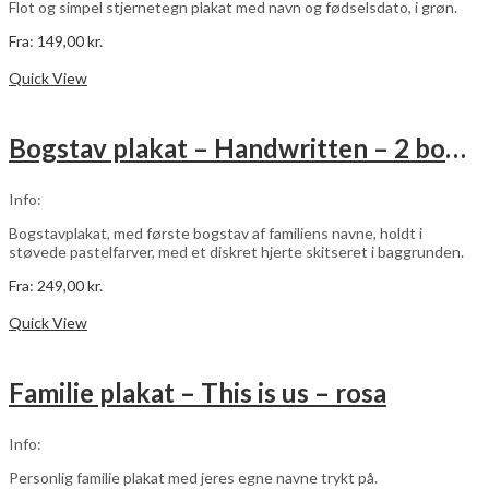
Flot og simpel stjernetegn plakat med navn og fødselsdato, i grøn.
Fra:
149,00
kr.
Dette
Vælg muligheder
vare
Quick View
har
flere
varianter.
Bogstav plakat – Handwritten – 2 bogstaver
Mulighederne
kan
vælges
Info:
på
varesiden
Bogstavplakat, med første bogstav af familiens navne, holdt i
støvede pastelfarver, med et diskret hjerte skitseret i baggrunden.
Fra:
249,00
kr.
Dette
Vælg muligheder
vare
Quick View
har
flere
varianter.
Familie plakat – This is us – rosa
Mulighederne
kan
vælges
Info:
på
varesiden
Personlig familie plakat med jeres egne navne trykt på.