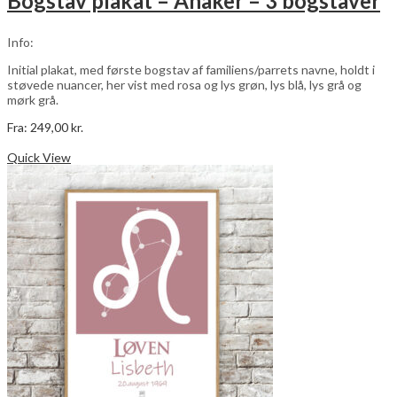
Bogstav plakat – Anaker – 3 bogstaver
Info:
Initial plakat, med første bogstav af familiens/parrets navne, holdt i
støvede nuancer, her vist med rosa og lys grøn, lys blå, lys grå og
mørk grå.
Fra:
249,00
kr.
Dette
Vælg muligheder
vare
Quick View
har
flere
varianter.
Mulighederne
kan
vælges
på
varesiden