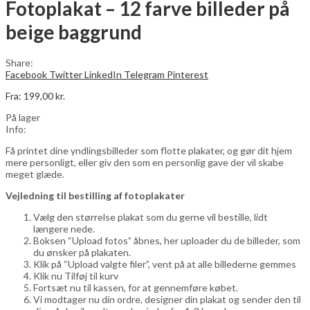
Fotoplakat – 12 farve billeder på
0,00
kr.
beige baggrund
Share:
Facebook
Twitter
LinkedIn
Telegram
Pinterest
Fra:
199,00
kr.
På lager
Info:
Få printet dine yndlingsbilleder som flotte plakater, og gør dit hjem
mere personligt, eller giv den som en personlig gave der vil skabe
meget glæde.
Vejledning til bestilling af fotoplakater
Vælg den størrelse plakat som du gerne vil bestille, lidt
længere nede.
Boksen “Upload fotos” åbnes, her uploader du de billeder, som
du ønsker på plakaten.
Klik på “Upload valgte filer”, vent på at alle billederne gemmes
Klik nu Tilføj til kurv
Fortsæt nu til kassen, for at gennemføre købet.
Vi modtager nu din ordre, designer din plakat og sender den til