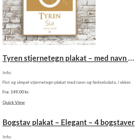
Tyren stjernetegn plakat – med navn og fødselsdato – okker
Info:
Flot og simpel stjernetegn plakat med navn og fødselsdato, i okker.
Fra:
149,00
kr.
Dette
Vælg muligheder
vare
Quick View
har
flere
varianter.
Bogstav plakat – Elegant – 4 bogstaver
Mulighederne
kan
vælges
Info:
på