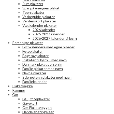
Rum plakater
Spar på energien plakat
Teen plakater
Vaskeguide plakater
Verdenskort plakater
Vægkalender plakater
2026 kalender
2026-2027 kalender
2026-2027 kalender til børn
Personlige plakater
Fotokalendere med egne billeder
Fotoplakater
Bogstavplakater
Plakater til børn – med navn
Danmark plakat personlig
Familie plakater med navn
Navne plakater
Stjernetegn plakater med navn
Familiekalender
Plakatvægge
Rammer
Om
FAQ fotoplakater
Gavekort
Om Plakatvæggen
Handelsbetingelser