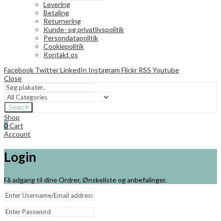
Levering
Betaling
Returnering
Kunde- og privatlivspolitik
Persondatapolitik
Cookiepolitik
Kontakt os
Facebook
Twitter
LinkedIn
Instagram
Flickr
RSS
Youtube
Close
Search
Shop
0
Cart
Account
Login
Få adgang til dine Ordrer, Ønskeliste og anbefalinger.