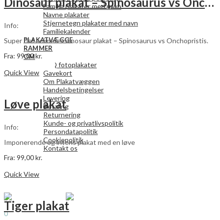
Dinosaur plakat – Spinosaurus vs Onchopristis
Familie plakater med navn
Navne plakater
Stjernetegn plakater med navn
Info:
Familiekalender
PLAKATVÆGGE
Super flot animeret dinosaur plakat – Spinosaurus vs Onchopristis.
RAMMER
Fra:
99,00
kr.
OM
Dette
Vælg muligheder
FAQ fotoplakater
vare
Quick View
Gavekort
har
Om Plakatvæggen
flere
Handelsbetingelser
varianter.
Levering
Løve plakat
Mulighederne
Betaling
kan
Returnering
vælges
Kunde- og privatlivspolitik
Info:
på
Persondatapolitik
varesiden
Cookiepolitik
Imponerende og intens plakat med en løve
Kontakt os
Fra:
99,00
kr.
Search
Dette
Vælg muligheder
0
vare
Quick View
0,00
kr.
har
Menu
flere
varianter.
Tiger plakat
Search
Mulighederne
0
kan