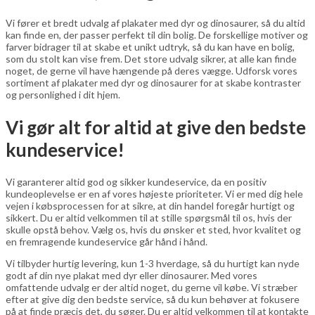
Vi fører et bredt udvalg af plakater med dyr og dinosaurer, så du altid
kan finde en, der passer perfekt til din bolig. De forskellige motiver og
farver bidrager til at skabe et unikt udtryk, så du kan have en bolig,
som du stolt kan vise frem. Det store udvalg sikrer, at alle kan finde
noget, de gerne vil have hængende på deres vægge. Udforsk vores
sortiment af plakater med dyr og dinosaurer for at skabe kontraster
og personlighed i dit hjem.
Vi gør alt for altid at give den bedste
kundeservice!
Vi garanterer altid god og sikker kundeservice, da en positiv
kundeoplevelse er en af vores højeste prioriteter. Vi er med dig hele
vejen i købsprocessen for at sikre, at din handel foregår hurtigt og
sikkert. Du er altid velkommen til at stille spørgsmål til os, hvis der
skulle opstå behov. Vælg os, hvis du ønsker et sted, hvor kvalitet og
en fremragende kundeservice går hånd i hånd.
Vi tilbyder hurtig levering, kun 1-3 hverdage, så du hurtigt kan nyde
godt af din nye plakat med dyr eller dinosaurer. Med vores
omfattende udvalg er der altid noget, du gerne vil købe. Vi stræber
efter at give dig den bedste service, så du kun behøver at fokusere
på at finde præcis det, du søger. Du er altid velkommen til at kontakte