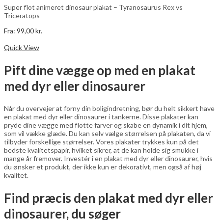
varesiden
Super flot animeret dinosaur plakat – Tyranosaurus Rex vs
Triceratops
Fra:
99,00
kr.
Dette
Vælg muligheder
vare
Quick View
har
flere
Pift dine vægge op med en plakat
varianter.
Mulighederne
med dyr eller dinosaurer
kan
vælges
på
Når du overvejer at forny din boligindretning, bør du helt sikkert have
varesiden
en plakat med dyr eller dinosaurer i tankerne. Disse plakater kan
pryde dine vægge med flotte farver og skabe en dynamik i dit hjem,
som vil vække glæde. Du kan selv vælge størrelsen på plakaten, da vi
tilbyder forskellige størrelser. Vores plakater trykkes kun på det
bedste kvalitetspapir, hvilket sikrer, at de kan holde sig smukke i
mange år fremover. Investér i en plakat med dyr eller dinosaurer, hvis
du ønsker et produkt, der ikke kun er dekorativt, men også af høj
kvalitet.
Find præcis den plakat med dyr eller
dinosaurer, du søger