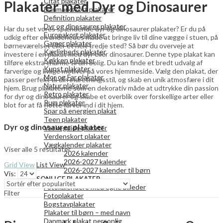
Citat plakater
Plakater med Dyr og Dinosaurer
Danmarkskort plakater
Definition plakater
Dyr og dinosaurer plakater
Har du set vores spændende dyr og dinosaurer plakater? Er du på
Europakort plakater
udkig efter en anderledes måde at bringe liv til dine vægge i stuen, på
Gamer plakater
børneværelset eller et helt tredje sted? Så bør du overveje at
Kærligheds plakater
investere i en plakat med dyr eller dinosaurer. Denne type plakat kan
Køkken plakater
tilføre ekstra charme til din bolig. Du kan finde et bredt udvalg af
Kunst plakater
farverige og livlige motiver på vores hjemmeside. Vælg den plakat, der
Mor og Far plakater
passer perfekt til din indretningsstil, og skab en unik atmosfære i dit
Natur plakater
hjem. Brug plakaterne som en dekorativ måde at udtrykke din passion
Retro plakater
for dyr og dinosaurer og skabe et overblik over forskellige arter eller
Rum plakater
blot for at få flotte farver ind i dit hjem.
Spar på energien plakat
Teen plakater
Dyr og dinosaurer plakater
Vaskeguide plakater
Verdenskort plakater
Vægkalender plakater
Viser alle 5 resultater
2026 kalender
2026-2027 kalender
Grid View
List View
2026-2027 kalender til børn
Vis:
PERSONLIGE PLAKATER
Fotokalendere med egne billeder
Filter
Fotoplakater
Bogstavplakater
Plakater til børn – med navn
Danmark plakat personlig