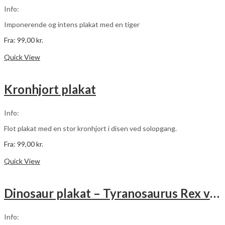
0,00
kr.
vælges
Info:
på
varesiden
Imponerende og intens plakat med en tiger
Fra:
99,00
kr.
Dette
Vælg muligheder
vare
Quick View
har
flere
varianter.
Kronhjort plakat
Mulighederne
kan
vælges
Info:
på
varesiden
Flot plakat med en stor kronhjort i disen ved solopgang.
Fra:
99,00
kr.
Dette
Vælg muligheder
vare
Quick View
har
flere
varianter.
Dinosaur plakat – Tyranosaurus Rex vs Triceratops
Mulighederne
kan
vælges
Info:
på