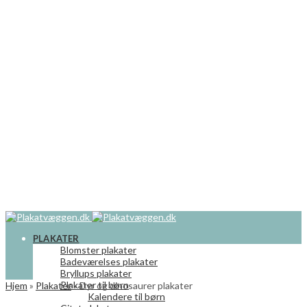
PLAKATER
Blomster plakater
Badeværelses plakater
Bryllups plakater
Plakater til børn
Hjem
»
Plakater
»
Dyr og dinosaurer plakater
Kalendere til børn