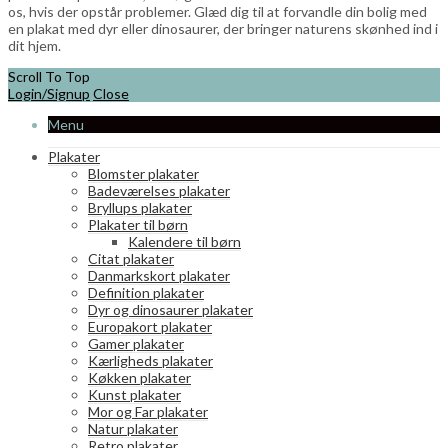
os, hvis der opstår problemer. Glæd dig til at forvandle din bolig med
en plakat med dyr eller dinosaurer, der bringer naturens skønhed ind i
dit hjem.
Scroll To Top
Login/Signup
Close
Menu
Plakater
Blomster plakater
Badeværelses plakater
Bryllups plakater
Plakater til børn
Kalendere til børn
Citat plakater
Danmarkskort plakater
Definition plakater
Dyr og dinosaurer plakater
Europakort plakater
Gamer plakater
Kærligheds plakater
Køkken plakater
Kunst plakater
Mor og Far plakater
Natur plakater
Retro plakater