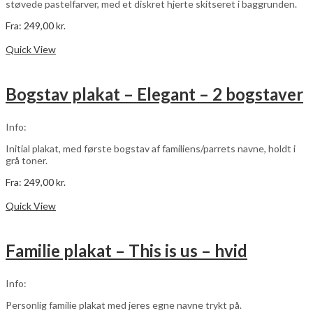
støvede pastelfarver, med et diskret hjerte skitseret i baggrunden.
Fra:
249,00
kr.
Dette
Vælg muligheder
vare
Quick View
har
flere
varianter.
Bogstav plakat – Elegant – 2 bogstaver
Mulighederne
kan
vælges
Info:
på
varesiden
Initial plakat, med første bogstav af familiens/parrets navne, holdt i
grå toner.
Fra:
249,00
kr.
Dette
Vælg muligheder
vare
Quick View
har
flere
varianter.
Familie plakat – This is us – hvid
Mulighederne
kan
vælges
Info:
på
varesiden
Personlig familie plakat med jeres egne navne trykt på.