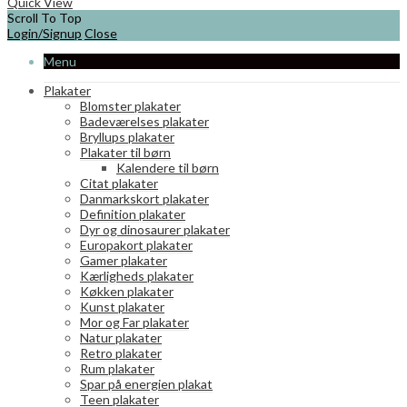
vare
Quick View
har
Scroll To Top
flere
Login/Signup
Close
varianter.
Menu
Mulighederne
kan
Plakater
vælges
Blomster plakater
på
Badeværelses plakater
varesiden
Bryllups plakater
Plakater til børn
Kalendere til børn
Citat plakater
Danmarkskort plakater
Definition plakater
Dyr og dinosaurer plakater
Europakort plakater
Gamer plakater
Kærligheds plakater
Køkken plakater
Kunst plakater
Mor og Far plakater
Natur plakater
Retro plakater
Rum plakater
Spar på energien plakat
Teen plakater