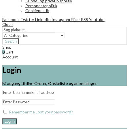
Kunde- og privatlivspolitik
Persondatapolitik
Cookiepolitik
Facebook
Twitter
LinkedIn
Instagram
Flickr
RSS
Youtube
Close
Search
Shop
0
Cart
Account
Login
Få adgang til dine Ordrer, Ønskeliste og anbefalinger.
Remember me
Lost your password?
Log in