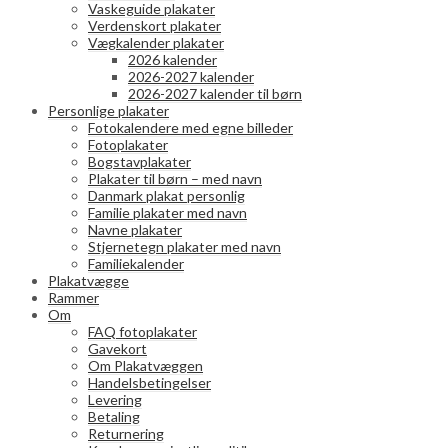
Vaskeguide plakater
Verdenskort plakater
Vægkalender plakater
2026 kalender
2026-2027 kalender
2026-2027 kalender til børn
Personlige plakater
Fotokalendere med egne billeder
Fotoplakater
Bogstavplakater
Plakater til børn – med navn
Danmark plakat personlig
Familie plakater med navn
Navne plakater
Stjernetegn plakater med navn
Familiekalender
Plakatvægge
Rammer
Om
FAQ fotoplakater
Gavekort
Om Plakatvæggen
Handelsbetingelser
Levering
Betaling
Returnering