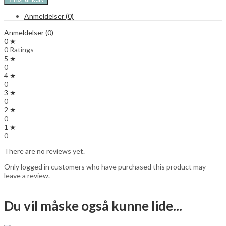
plakat
-
Anmeldelser (0)
med
navn
Anmeldelser (0)
og
0 ★
fødselsdato
0 Ratings
-
5 ★
okker
0
quantity
4 ★
0
3 ★
0
2 ★
0
1 ★
0
There are no reviews yet.
Only logged in customers who have purchased this product may
leave a review.
Du vil måske også kunne lide...