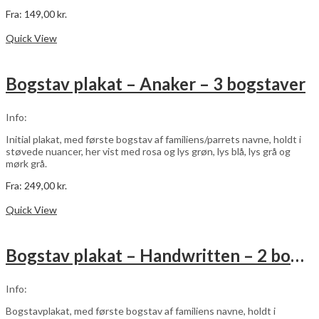
Fra:
149,00
kr.
Dette
Vælg muligheder
vare
Quick View
har
flere
varianter.
Bogstav plakat – Anaker – 3 bogstaver
Mulighederne
kan
vælges
Info:
på
varesiden
Initial plakat, med første bogstav af familiens/parrets navne, holdt i
støvede nuancer, her vist med rosa og lys grøn, lys blå, lys grå og
mørk grå.
Fra:
249,00
kr.
Dette
Vælg muligheder
vare
Quick View
har
flere
varianter.
Bogstav plakat – Handwritten – 2 bogstaver
Mulighederne
kan
vælges
Info:
på
varesiden
Bogstavplakat, med første bogstav af familiens navne, holdt i