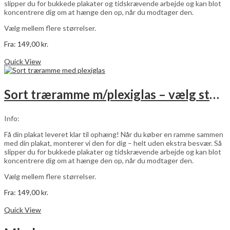
slipper du for bukkede plakater og tidskrævende arbejde og kan blot
koncentrere dig om at hænge den op, når du modtager den.
Vælg mellem flere størrelser.
Fra:
149,00
kr.
Dette
Vælg muligheder
vare
Quick View
har
flere
varianter.
Sort træramme m/plexiglas – vælg størrelse
Mulighederne
kan
vælges
Info:
på
varesiden
Få din plakat leveret klar til ophæng! Når du køber en ramme sammen
med din plakat, monterer vi den for dig – helt uden ekstra besvær. Så
slipper du for bukkede plakater og tidskrævende arbejde og kan blot
koncentrere dig om at hænge den op, når du modtager den.
Vælg mellem flere størrelser.
Fra:
149,00
kr.
Dette
Vælg muligheder
vare
Quick View
har
flere