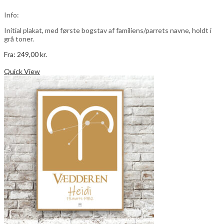
kan
vælges
Info:
på
varesiden
Initial plakat, med første bogstav af familiens/parrets navne, holdt i
grå toner.
Fra:
249,00
kr.
Dette
Vælg muligheder
vare
Quick View
har
flere
varianter.
Mulighederne
kan
vælges
på
varesiden