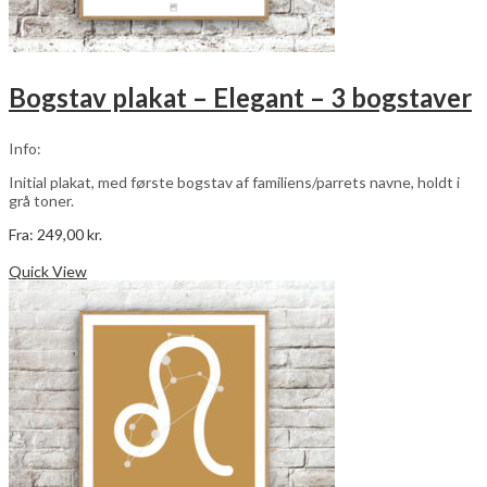
Bogstav plakat – Elegant – 3 bogstaver
Info:
Initial plakat, med første bogstav af familiens/parrets navne, holdt i
grå toner.
Fra:
249,00
kr.
Dette
Vælg muligheder
vare
Quick View
har
flere
varianter.
Mulighederne
kan
vælges
på
varesiden