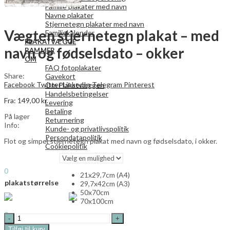
Familie plakater med navn
Navne plakater
Stjernetegn plakater med navn
Vægten stjernetegn plakat – med
Familiekalender
PLAKATVÆGGE
navn og fødselsdato – okker
RAMMER
OM
FAQ fotoplakater
Share:
Gavekort
Facebook
Twitter
LinkedIn
Telegram
Pinterest
Om Plakatvæggen
Handelsbetingelser
Fra:
149,00
kr.
Levering
Betaling
På lager
Returnering
Info:
Kunde- og privatlivspolitik
Persondatapolitik
Flot og simpel stjernetegn plakat med navn og fødselsdato, i okker.
Cookiepolitik
Search
0
21x29,7cm (A4)
0,00
kr.
plakatstørrelse
29,7x42cm (A3)
Menu
50x70cm
70x100cm
Search
0
Vægten
0,00
kr.
stjernetegn
Tilføj til kurv