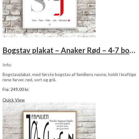
Bogstav plakat – Anaker Rød – 4-7 bogstaver
Info:
Bogstavplakat, med første bogstav af familiens navne, holdt i kraftige
rene farver, rød, sort og grå.
Fra:
249,00
kr.
Dette
Vælg muligheder
vare
Quick View
har
flere
varianter.
Mulighederne
kan
vælges
på