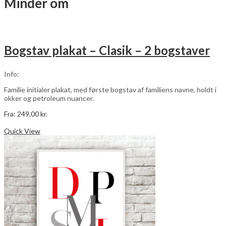
Minder om
varianter.
Mulighederne
kan
vælges
på
Bogstav plakat – Clasik – 2 bogstaver
varesiden
Info:
Familie initialer plakat, med første bogstav af familiens navne, holdt i
okker og petroleum nuancer.
Fra:
249,00
kr.
Dette
Vælg muligheder
vare
Quick View
har
flere
varianter.
Mulighederne
kan
vælges
på
varesiden