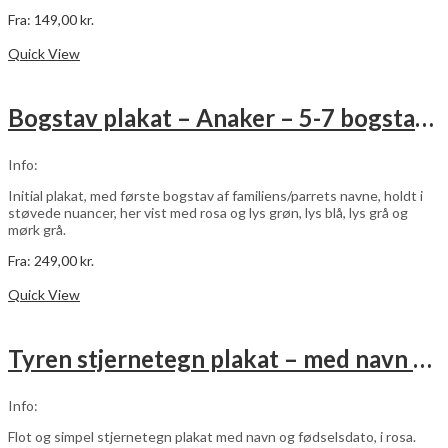
Fra:
149,00
kr.
Dette
Vælg muligheder
vare
Quick View
har
flere
varianter.
Bogstav plakat – Anaker – 5-7 bogstaver
Mulighederne
kan
vælges
Info:
på
varesiden
Initial plakat, med første bogstav af familiens/parrets navne, holdt i
støvede nuancer, her vist med rosa og lys grøn, lys blå, lys grå og
mørk grå.
Fra:
249,00
kr.
Dette
Vælg muligheder
vare
Quick View
har
flere
varianter.
Tyren stjernetegn plakat – med navn og fødselsdato – rosa
Mulighederne
kan
vælges
Info:
på
varesiden
Flot og simpel stjernetegn plakat med navn og fødselsdato, i rosa.