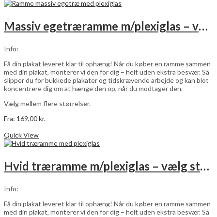
Massiv egetræramme m/plexiglas – vælg størrelse
Info:
Få din plakat leveret klar til ophæng! Når du køber en ramme sammen
med din plakat, monterer vi den for dig – helt uden ekstra besvær. Så
slipper du for bukkede plakater og tidskrævende arbejde og kan blot
koncentrere dig om at hænge den op, når du modtager den.
Vælg mellem flere størrelser.
Fra:
169,00
kr.
Dette
Vælg muligheder
vare
Quick View
har
flere
varianter.
Hvid træramme m/plexiglas – vælg størrelse
Mulighederne
kan
vælges
Info:
på
varesiden
Få din plakat leveret klar til ophæng! Når du køber en ramme sammen
med din plakat, monterer vi den for dig – helt uden ekstra besvær. Så