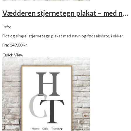
Vædderen stjernetegn plakat – med navn og fødselsdato – okker
Info:
Flot og simpel stjernetegn plakat med navn og fødselsdato, i okker.
Fra:
149,00
kr.
Dette
Vælg muligheder
vare
Quick View
har
flere
varianter.
Mulighederne
kan
vælges
på
varesiden