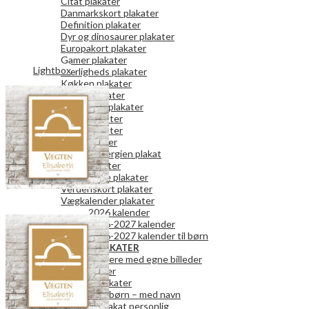
Citat plakater
Danmarkskort plakater
Definition plakater
Dyr og dinosaurer plakater
Europakort plakater
Gamer plakater
Lightbox
Kærligheds plakater
Køkken plakater
Kunst plakater
Mor og Far plakater
Natur plakater
Retro plakater
Rum plakater
Spar på energien plakat
Teen plakater
Vaskeguide plakater
Verdenskort plakater
Vægkalender plakater
2026 kalender
2026-2027 kalender
2026-2027 kalender til børn
PERSONLIGE PLAKATER
Fotokalendere med egne billeder
Fotoplakater
Bogstavplakater
Plakater til børn – med navn
Danmark plakat personlig