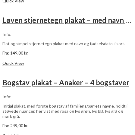
vare
Quick View
har
flere
varianter.
Løven stjernetegn plakat – med navn og fødselsdato – sort
Mulighederne
kan
vælges
Info:
på
varesiden
Flot og simpel stjernetegn plakat med navn og fødselsdato, i sort.
Fra:
149,00
kr.
Dette
Vælg muligheder
vare
Quick View
har
flere
varianter.
Bogstav plakat – Anaker – 4 bogstaver
Mulighederne
kan
vælges
Info:
på
varesiden
Initial plakat, med første bogstav af familiens/parrets navne, holdt i
støvede nuancer, her vist med rosa og lys grøn, lys blå, lys grå og
mørk grå.
Fra:
249,00
kr.
Dette
Vælg muligheder