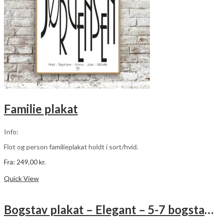
varesiden
Familie plakat
Info:
Flot og person familieplakat holdt i sort/hvid.
Fra:
249,00
kr.
Dette
Vælg muligheder
vare
Quick View
har
flere
varianter.
Bogstav plakat – Elegant – 5-7 bogstaver
Mulighederne