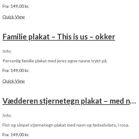
Fra:
149,00
kr.
Dette
Vælg muligheder
vare
Quick View
har
flere
varianter.
Familie plakat – This is us – okker
Mulighederne
kan
vælges
Info:
på
varesiden
Personlig familie plakat med jeres egne navne trykt på.
Fra:
149,00
kr.
Dette
Vælg muligheder
vare
Quick View
har
flere
varianter.
Vædderen stjernetegn plakat – med navn og fødselsdato – rosa
Mulighederne
kan
vælges
Info:
på
varesiden
Flot og simpel stjernetegn plakat med navn og fødselsdato, i rosa.
Fra:
149,00
kr.