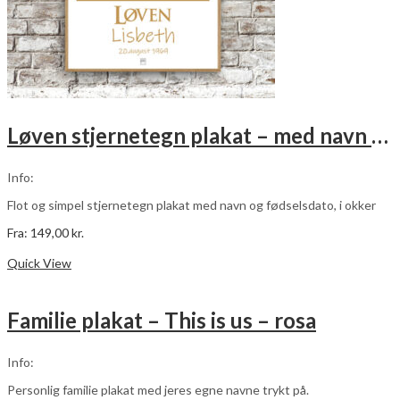
Løven stjernetegn plakat – med navn og fødselsdato – okker
Info:
Flot og simpel stjernetegn plakat med navn og fødselsdato, i okker
Fra:
149,00
kr.
Dette
Vælg muligheder
vare
Quick View
har
flere
varianter.
Familie plakat – This is us – rosa
Mulighederne
kan
vælges
Info:
på
varesiden
Personlig familie plakat med jeres egne navne trykt på.