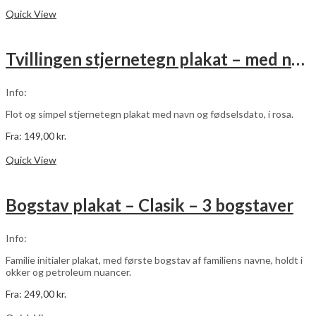
Dette
Vælg muligheder
vare
Quick View
har
flere
varianter.
Tvillingen stjernetegn plakat – med navn og fødselsdato – rosa
Mulighederne
kan
vælges
Info:
på
varesiden
Flot og simpel stjernetegn plakat med navn og fødselsdato, i rosa.
Fra:
149,00
kr.
Dette
Vælg muligheder
vare
Quick View
har
flere
varianter.
Bogstav plakat – Clasik – 3 bogstaver
Mulighederne
kan
vælges
Info:
på
varesiden
Familie initialer plakat, med første bogstav af familiens navne, holdt i
okker og petroleum nuancer.
Fra:
249,00
kr.
Dette
Vælg muligheder