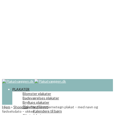
PLAKATER
Blomster plakater
Badeværelses plakater
Bryllups plakater
Plakater til børn
Hjem
»
Shoppen
»
Vægten stjernetegn plakat – med navn og
Kalendere til børn
fødselsdato – okker