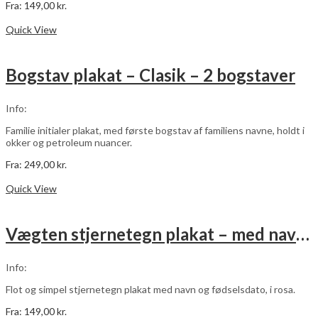
Fra:
149,00
kr.
Dette
Vælg muligheder
vare
Quick View
har
flere
varianter.
Bogstav plakat – Clasik – 2 bogstaver
Mulighederne
kan
vælges
Info:
på
varesiden
Familie initialer plakat, med første bogstav af familiens navne, holdt i
okker og petroleum nuancer.
Fra:
249,00
kr.
Dette
Vælg muligheder
vare
Quick View
har
flere
varianter.
Vægten stjernetegn plakat – med navn og fødselsdato – rosa
Mulighederne
kan
vælges
Info:
på
varesiden
Flot og simpel stjernetegn plakat med navn og fødselsdato, i rosa.
Fra:
149,00
kr.