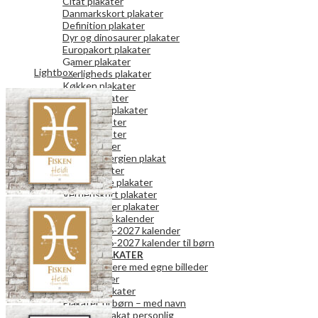
Citat plakater
Danmarkskort plakater
Definition plakater
Dyr og dinosaurer plakater
Europakort plakater
Gamer plakater
Lightbox
Kærligheds plakater
Køkken plakater
Kunst plakater
Mor og Far plakater
Natur plakater
Retro plakater
Rum plakater
Spar på energien plakat
Teen plakater
Vaskeguide plakater
Verdenskort plakater
Vægkalender plakater
2026 kalender
2026-2027 kalender
2026-2027 kalender til børn
PERSONLIGE PLAKATER
Fotokalendere med egne billeder
Fotoplakater
Bogstavplakater
Plakater til børn – med navn
Danmark plakat personlig