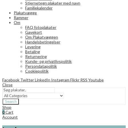
Stjernetegn plakater med navn
Familiekalender
Plakatvægge
Rammer
Om
FAQ fotoplakater
Gavekort
Om Plakatvæggen
Handelsbetingelser
Levering
Betaling
Returnering
Kunde- og privatlivspolitik
Persondatapolitik
Cookiepolitik
Facebook
Twitter
LinkedIn
Instagram
Flickr
RSS
Youtube
Close
Search
Shop
0
Cart
Account