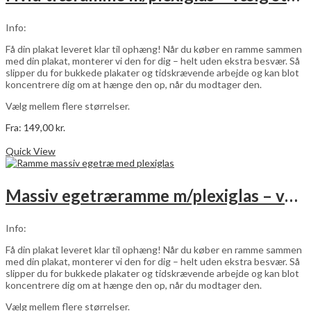
Info:
Få din plakat leveret klar til ophæng! Når du køber en ramme sammen
med din plakat, monterer vi den for dig – helt uden ekstra besvær. Så
slipper du for bukkede plakater og tidskrævende arbejde og kan blot
koncentrere dig om at hænge den op, når du modtager den.
Vælg mellem flere størrelser.
Fra:
149,00
kr.
Dette
Vælg muligheder
vare
Quick View
har
flere
varianter.
Massiv egetræramme m/plexiglas – vælg størrelse
Mulighederne
kan
vælges
Info:
på
varesiden
Få din plakat leveret klar til ophæng! Når du køber en ramme sammen
med din plakat, monterer vi den for dig – helt uden ekstra besvær. Så
slipper du for bukkede plakater og tidskrævende arbejde og kan blot
koncentrere dig om at hænge den op, når du modtager den.
Vælg mellem flere størrelser.