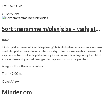
Fra:
169,00
kr.
Dette
Vælg muligheder
vare
Quick View
har
flere
varianter.
Sort træramme m/plexiglas – vælg størrelse
Mulighederne
kan
vælges
Info:
på
varesiden
Få din plakat leveret klar til ophæng! Når du køber en ramme sammen
med din plakat, monterer vi den for dig – helt uden ekstra besvær. Så
slipper du for bukkede plakater og tidskrævende arbejde og kan blot
koncentrere dig om at hænge den op, når du modtager den.
Vælg mellem flere størrelser.
Fra:
149,00
kr.
Dette
Vælg muligheder
vare
Quick View
har
flere
Minder om
varianter.
Mulighederne
kan