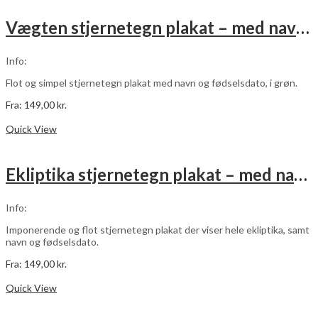
vælges
på
Vægten stjernetegn plakat – med navn og fødselsdato – grøn
varesiden
Info:
Flot og simpel stjernetegn plakat med navn og fødselsdato, i grøn.
Fra:
149,00
kr.
Dette
Vælg muligheder
vare
Quick View
har
flere
varianter.
Ekliptika stjernetegn plakat – med navn og fødselsdato – grå
Mulighederne
kan
vælges
Info:
på
varesiden
Imponerende og flot stjernetegn plakat der viser hele ekliptika, samt
navn og fødselsdato.
Fra:
149,00
kr.
Dette
Vælg muligheder
vare
Quick View
har
flere