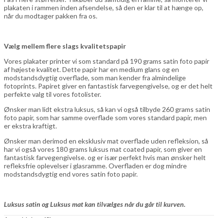
plakaten i rammen inden afsendelse, så den er klar til at hænge op,
når du modtager pakken fra os.
Vælg mellem flere slags kvalitetspapir
Vores plakater printer vi som standard på 190 grams satin foto papir
af højeste kvalitet. Dette papir har en medium glans og en
modstandsdygtig overflade, som man kender fra almindelige
fotoprints. Papiret giver en fantastisk farvegengivelse, og er det helt
perfekte valg til vores fotolister.
Ønsker man lidt ekstra luksus, så kan vi også tilbyde 260 grams satin
foto papir, som har samme overflade som vores standard papir, men
er ekstra kraftigt.
Ønsker man derimod en eksklusiv mat overflade uden refleksion, så
har vi også vores 180 grams luksus mat coated papir, som giver en
fantastisk farvegengivelse. og er især perfekt hvis man ønsker helt
refleksfrie oplevelser i glasramme. Overfladen er dog mindre
modstandsdygtig end vores satin foto papir.
Luksus satin og Luksus mat kan tilvælges når du går til kurven.