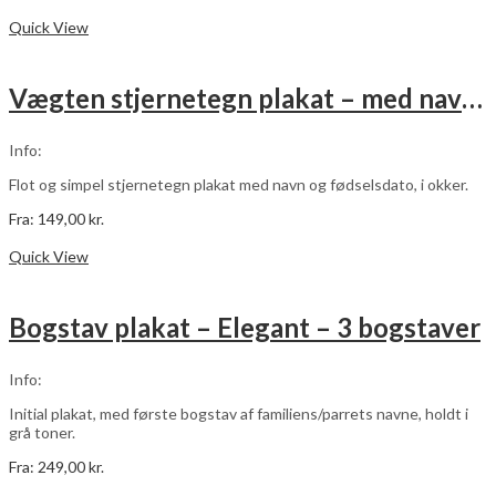
Dette
Vælg muligheder
vare
Quick View
har
flere
varianter.
Vægten stjernetegn plakat – med navn og fødselsdato – okker
Mulighederne
kan
vælges
Info:
på
varesiden
Flot og simpel stjernetegn plakat med navn og fødselsdato, i okker.
Fra:
149,00
kr.
Dette
Vælg muligheder
vare
Quick View
har
flere
varianter.
Bogstav plakat – Elegant – 3 bogstaver
Mulighederne
kan
vælges
Info:
på
varesiden
Initial plakat, med første bogstav af familiens/parrets navne, holdt i
grå toner.
Fra:
249,00
kr.
Dette
Vælg muligheder