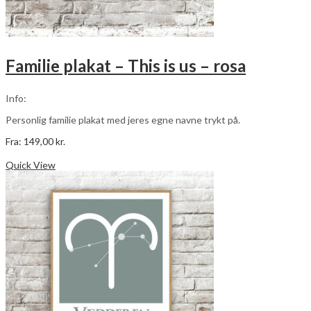
Familie plakat – This is us – rosa
Info:
Personlig familie plakat med jeres egne navne trykt på.
Fra:
149,00
kr.
Dette
Vælg muligheder
vare
Quick View
har
flere
varianter.
Mulighederne
kan
vælges
på
varesiden