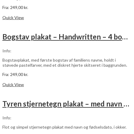
Fra:
249,00
kr.
Dette
Vælg muligheder
vare
Quick View
har
flere
varianter.
Bogstav plakat – Handwritten – 4 bogstaver
Mulighederne
kan
vælges
Info:
på
varesiden
Bogstavplakat, med første bogstav af familiens navne, holdt i
støvede pastelfarver, med et diskret hjerte skitseret i baggrunden.
Fra:
249,00
kr.
Dette
Vælg muligheder
vare
Quick View
har
flere
varianter.
Tyren stjernetegn plakat – med navn og fødselsdato – okker
Mulighederne
kan
vælges
Info:
på
varesiden
Flot og simpel stjernetegn plakat med navn og fødselsdato, i okker.