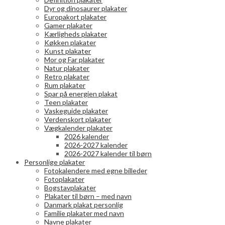
Dyr og dinosaurer plakater
Europakort plakater
Gamer plakater
Kærligheds plakater
Køkken plakater
Kunst plakater
Mor og Far plakater
Natur plakater
Retro plakater
Rum plakater
Spar på energien plakat
Teen plakater
Vaskeguide plakater
Verdenskort plakater
Vægkalender plakater
2026 kalender
2026-2027 kalender
2026-2027 kalender til børn
Personlige plakater
Fotokalendere med egne billeder
Fotoplakater
Bogstavplakater
Plakater til børn – med navn
Danmark plakat personlig
Familie plakater med navn
Navne plakater