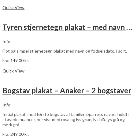
Dette
Vælg muligheder
vare
Quick View
har
flere
varianter.
Tyren stjernetegn plakat – med navn og fødselsdato – sort
Mulighederne
kan
vælges
Info:
på
varesiden
Flot og simpel stjernetegn plakat med navn og fødselsdato, i sort.
Fra:
149,00
kr.
Dette
Vælg muligheder
vare
Quick View
har
flere
varianter.
Bogstav plakat – Anaker – 2 bogstaver
Mulighederne
kan
vælges
Info:
på
varesiden
Initial plakat, med første bogstav af familiens/parrets navne, holdt i
støvede nuancer, her vist med rosa og lys grøn, lys blå, lys grå og
mørk grå.
Fra:
249,00
kr.