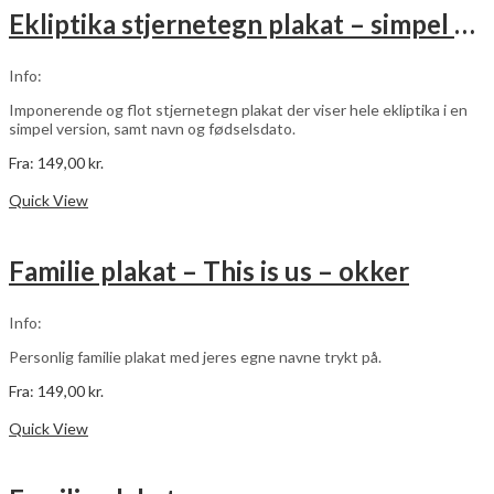
varianter.
Ekliptika stjernetegn plakat – simpel – med navn og fødselsdato – hvid
Mulighederne
kan
vælges
Info:
på
varesiden
Imponerende og flot stjernetegn plakat der viser hele ekliptika i en
simpel version, samt navn og fødselsdato.
Fra:
149,00
kr.
Dette
Vælg muligheder
vare
Quick View
har
flere
varianter.
Familie plakat – This is us – okker
Mulighederne
kan
vælges
Info:
på
varesiden
Personlig familie plakat med jeres egne navne trykt på.
Fra:
149,00
kr.
Dette
Vælg muligheder
vare
Quick View
har
flere
varianter.