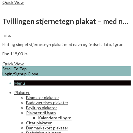
vare
Quick View
har
flere
varianter.
Tvillingen stjernetegn plakat – med navn og fødselsdato – grøn
Mulighederne
kan
vælges
Info:
på
varesiden
Flot og simpel stjernetegn plakat med navn og fødselsdato, i grøn.
Fra:
149,00
kr.
Dette
Vælg muligheder
vare
Quick View
har
Scroll To Top
flere
Login/Signup
Close
varianter.
Menu
Mulighederne
kan
Plakater
vælges
Blomster plakater
på
Badeværelses plakater
varesiden
Bryllups plakater
Plakater til børn
Kalendere til børn
Citat plakater
Danmarkskort plakater
Definition plakater