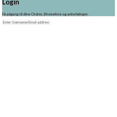
Login
Få adgang til dine Ordrer, Ønskeliste og anbefalinger.
Remember me
Lost your password?
Log in
Close
Min Kurv
Din kurv er tom!
Tilbage til shoppen
✔
Fri fragt ved køb over 499,-
✔
Kun 1-3 dages levering
✔
Dansk
iværksætteri
✔
Dansk produktion
✔
Sikker betaling med
mobilepay eller kort
✔
Fuld tilfredshed
✔
Cookiepolitik