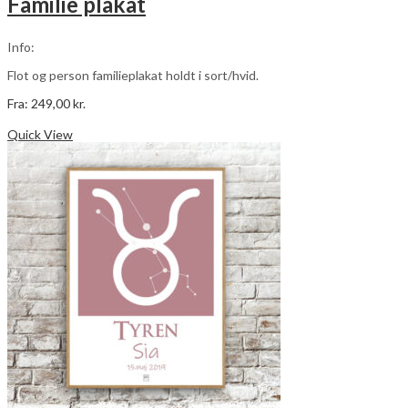
Familie plakat
Mulighederne
kan
vælges
Info:
på
varesiden
Flot og person familieplakat holdt i sort/hvid.
Fra:
249,00
kr.
Dette
Vælg muligheder
vare
Quick View
har
flere
varianter.
Mulighederne
kan
vælges
på
varesiden