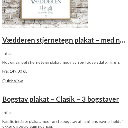
Vædderen stjernetegn plakat – med navn og fødselsdato – grøn
Info:
Flot og simpel stjernetegn plakat med navn og fødselsdato, i grøn.
Fra:
149,00
kr.
Dette
Vælg muligheder
vare
Quick View
har
flere
varianter.
Bogstav plakat – Clasik – 3 bogstaver
Mulighederne
kan
vælges
Info:
på
varesiden
Familie initialer plakat, med første bogstav af familiens navne, holdt i
okker og petroleum nuancer.