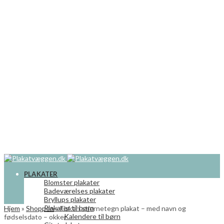
PLAKATER
Blomster plakater
Badeværelses plakater
Bryllups plakater
Plakater til børn
Hjem
»
Shoppen
»
Fisken stjernetegn plakat – med navn og
Kalendere til børn
fødselsdato – okker