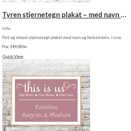
Tyren stjernetegn plakat – med navn og fødselsdato – rosa
Info:
Flot og simpel stjernetegn plakat med navn og fødselsdato, i rosa.
Fra:
149,00
kr.
Dette
Vælg muligheder
vare
Quick View
har
flere
varianter.
Mulighederne
kan
vælges
på
varesiden