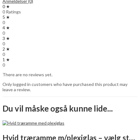
Anmeldelser (0)
0 ★
0 Ratings
5 ★
0
4 ★
0
3 ★
0
2 ★
0
1 ★
0
There are no reviews yet.
Only logged in customers who have purchased this product may
leave a review.
Du vil måske også kunne lide...
Hvid træramme m/plexiglas – vælg størrelse