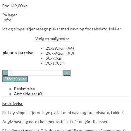
Fra:
149,00
kr.
På lager
Info:
lot og simpel stjernetegn plakat med navn og fødselsdato, i okker.
21x29,7cm (A4)
plakatstørrelse
29,7x42cm (A3)
50x70cm
70x100cm
Fisken
stjernetegn
Tilføj til kurv
plakat
-
Beskrivelse
med
Anmeldelser (0)
navn
og
Beskrivelse
fødselsdato
-
Flot og simpel stjernetegn plakat med navn og fødselsdato, i okker.
okker
Angiv navn og dato i kommentarfeltet når du går til kassen.
quantity
Fås i flere størrelser. Tilkøber du samtidig en ramme, så monterer vi