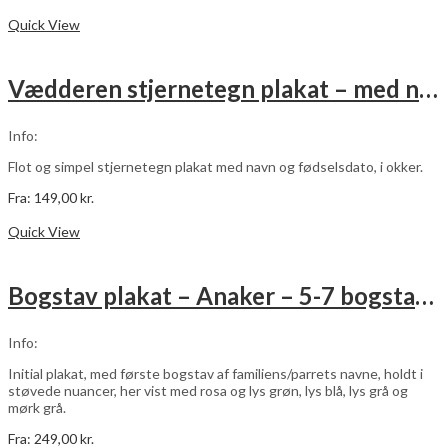
Dette
Vælg muligheder
vare
Quick View
har
flere
varianter.
Vædderen stjernetegn plakat – med navn og fødselsdato – okker
Mulighederne
kan
vælges
Info:
på
varesiden
Flot og simpel stjernetegn plakat med navn og fødselsdato, i okker.
Fra:
149,00
kr.
Dette
Vælg muligheder
vare
Quick View
har
flere
varianter.
Bogstav plakat – Anaker – 5-7 bogstaver
Mulighederne
kan
vælges
Info:
på
varesiden
Initial plakat, med første bogstav af familiens/parrets navne, holdt i
støvede nuancer, her vist med rosa og lys grøn, lys blå, lys grå og
mørk grå.
Fra:
249,00
kr.