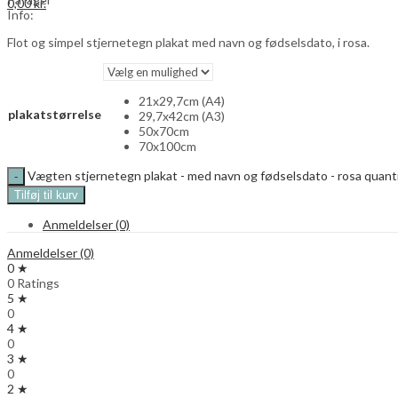
0,00
kr.
Info:
Flot og simpel stjernetegn plakat med navn og fødselsdato, i rosa.
21x29,7cm (A4)
plakatstørrelse
29,7x42cm (A3)
50x70cm
70x100cm
Vægten stjernetegn plakat - med navn og fødselsdato - rosa quant
Tilføj til kurv
Anmeldelser (0)
Anmeldelser (0)
0 ★
0 Ratings
5 ★
0
4 ★
0
3 ★
0
2 ★