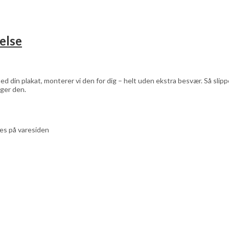
else
d din plakat, monterer vi den for dig – helt uden ekstra besvær. Så sli
ger den.
ges på varesiden