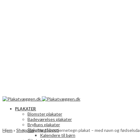
PLAKATER
Blomster plakater
Badeværelses plakater
Bryllups plakater
Plakater til børn
Hjem
»
Shoppen
»
Vægten stjernetegn plakat – med navn og fødselsda
Kalendere til børn