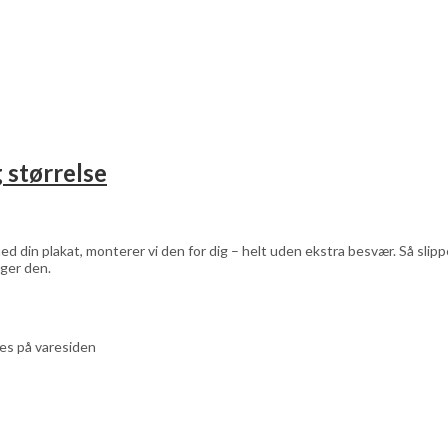
 størrelse
d din plakat, monterer vi den for dig – helt uden ekstra besvær. Så sli
ger den.
ges på varesiden