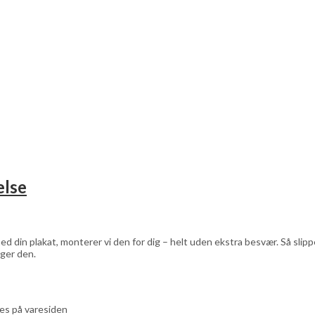
else
d din plakat, monterer vi den for dig – helt uden ekstra besvær. Så sli
ger den.
ges på varesiden