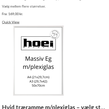
Vælg mellem flere størrelser.
Fra:
169,00
kr.
Dette
Vælg muligheder
vare
Quick View
har
flere
varianter.
Mulighederne
kan
vælges
på
varesiden
Hvid træramme m/plexiglas – vælg størrelse