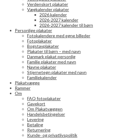
Verdenskort plakater
Vægkalender plakater
2026 kalender
2026-2027 kalender
2026-2027 kalender til børn
Personlige plakater
Fotokalendere med egne billeder
Fotoplakater
Bogstavplakater
Plakater til børn – med navn
Danmark plakat personlig
Familie plakater med navn
Navne plakater
Stjernetegn plakater med navn
Familiekalender
Plakatvægge
Rammer
Om
FAQ fotoplakater
Gavekort
Om Plakatvæggen
Handelsbetingelser
Levering
Betaling
Returnering
Kunde- og privatlivspolitik