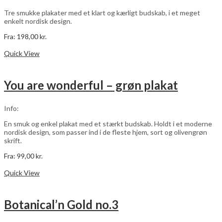
på
varesiden
Tre smukke plakater med et klart og kærligt budskab, i et meget
enkelt nordisk design.
Fra:
198,00
kr.
Dette
Vælg muligheder
vare
Quick View
har
flere
varianter.
You are wonderful – grøn plakat
Mulighederne
kan
vælges
Info:
på
varesiden
En smuk og enkel plakat med et stærkt budskab. Holdt i et moderne
nordisk design, som passer ind i de fleste hjem, sort og olivengrøn
skrift.
Fra:
99,00
kr.
Dette
Vælg muligheder
vare
Quick View
har
flere
varianter.
Botanical’n Gold no.3
Mulighederne
kan