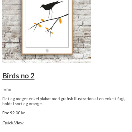
vælges
på
varesiden
Birds no 2
Info:
Flot og meget enkel plakat med grafisk illustration af en enkelt fugl,
holdt i sort og orange.
Fra:
99,00
kr.
Dette
Vælg muligheder
vare
Quick View
har