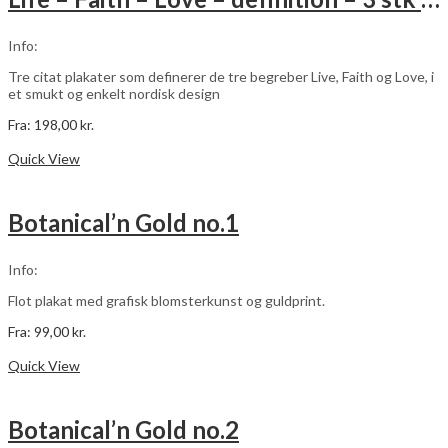
Mulighederne
kan
vælges
Info:
på
varesiden
Tre citat plakater som definerer de tre begreber Live, Faith og Love, i
et smukt og enkelt nordisk design
Fra:
198,00
kr.
Dette
Vælg muligheder
vare
Quick View
har
flere
varianter.
Botanical’n Gold no.1
Mulighederne
kan
vælges
Info:
på
varesiden
Flot plakat med grafisk blomsterkunst og guldprint.
Fra:
99,00
kr.
Dette
Vælg muligheder
vare
Quick View
har
flere
varianter.
Botanical’n Gold no.2
Mulighederne