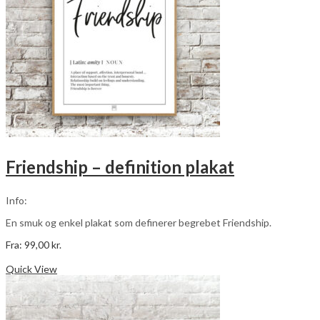
på
varesiden
Friendship – definition plakat
Info:
En smuk og enkel plakat som definerer begrebet Friendship.
Fra:
99,00
kr.
Dette
Vælg muligheder
vare
Quick View
har
flere
varianter.
Mulighederne