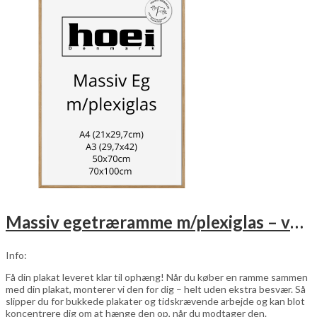
varianter.
Mulighederne
kan
vælges
på
varesiden
Massiv egetræramme m/plexiglas – vælg størrelse
Info:
Få din plakat leveret klar til ophæng! Når du køber en ramme sammen
med din plakat, monterer vi den for dig – helt uden ekstra besvær. Så
slipper du for bukkede plakater og tidskrævende arbejde og kan blot
koncentrere dig om at hænge den op, når du modtager den.