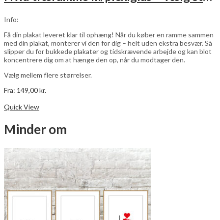
Info:
Få din plakat leveret klar til ophæng! Når du køber en ramme sammen
med din plakat, monterer vi den for dig – helt uden ekstra besvær. Så
slipper du for bukkede plakater og tidskrævende arbejde og kan blot
koncentrere dig om at hænge den op, når du modtager den.
Vælg mellem flere størrelser.
Fra:
149,00
kr.
Dette
Vælg muligheder
vare
Quick View
har
flere
Minder om
varianter.
Mulighederne
kan
vælges
på
varesiden