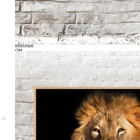
Bogstavplakater
Plakater til børn – med navn
Danmark plakat personlig
Familie plakater med navn
Navne plakater
Stjernetegn plakater med navn
Familiekalender
PLAKATVÆGGE
RAMMER
OM
FAQ fotoplakater
Gavekort
Om Plakatvæggen
Handelsbetingelser
Levering
Betaling
Returnering
Kunde- og privatlivspolitik
Persondatapolitik
Cookiepolitik
Search
0
0,00
kr.
Menu