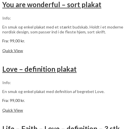
varianter.
You are wonderful – sort plakat
Mulighederne
kan
vælges
Info:
på
varesiden
En smuk og enkel plakat med et stærkt budskab. Holdt i et moderne
nordisk design, som passer ind i de fleste hjem, sort skrift.
Fra:
99,00
kr.
Dette
Vælg muligheder
vare
Quick View
har
flere
varianter.
Love – definition plakat
Mulighederne
kan
vælges
Info:
på
varesiden
En smuk og enkel plakat med definition af begrebet Love.
Fra:
99,00
kr.
Dette
Vælg muligheder
vare
Quick View
har
flere
varianter.
Life – Faith – Love – definition – 3 stk plakater