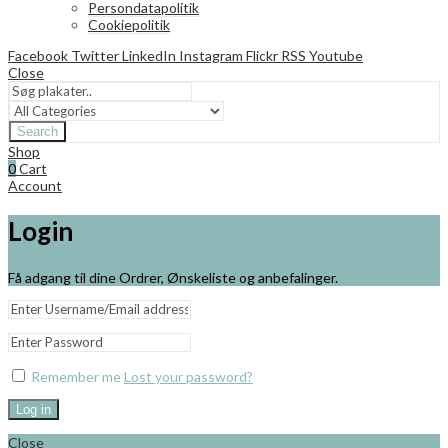
Persondatapolitik
Cookiepolitik
Facebook
Twitter
LinkedIn
Instagram
Flickr
RSS
Youtube
Close
Search
Shop
0
Cart
Account
Login
Få adgang til dine Ordrer, Ønskeliste og anbefalinger.
Remember me
Lost your password?
Log in
Close