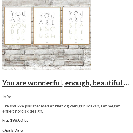
kan
vælges
på
varesiden
You are wonderful, enough, beautiful – grøn – 3 stk plakater
Info:
Tre smukke plakater med et klart og kærligt budskab, i et meget
enkelt nordisk design.
Fra:
198,00
kr.
Dette
Vælg muligheder
vare
Quick View