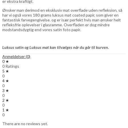
er ekstra kraftigt.
Ønsker man derimod en eksklusiv mat overflade uden refleksion, så
har vi også vores 180 grams luksus mat coated papir, som giver en
fantastisk farvegengivelse. og er især perfekt hvis man ønsker helt
refleksfrie oplevelser i glasramme. Overfladen er dog mindre
modstandsdygtig end vores satin foto papir.
Luksus satin og Luksus mat kan tilvælges når du går til kurven.
Anmeldelser (0)
0 ★
0 Ratings
5 ★
0
4 ★
0
3 ★
0
2 ★
0
1 ★
0
There are no reviews yet.