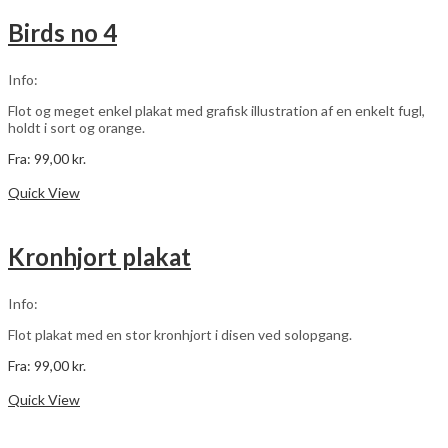
flere
varianter.
Birds no 4
Mulighederne
kan
vælges
Info:
på
varesiden
Flot og meget enkel plakat med grafisk illustration af en enkelt fugl,
holdt i sort og orange.
Fra:
99,00
kr.
Dette
Vælg muligheder
vare
Quick View
har
flere
varianter.
Kronhjort plakat
Mulighederne
kan
vælges
Info:
på
varesiden
Flot plakat med en stor kronhjort i disen ved solopgang.
Fra:
99,00
kr.
Dette
Vælg muligheder
vare
Quick View
har
flere