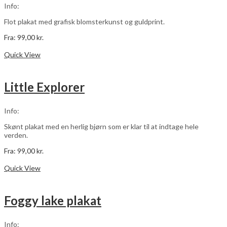
vælges
Info:
på
varesiden
Flot plakat med grafisk blomsterkunst og guldprint.
Fra:
99,00
kr.
Dette
Vælg muligheder
vare
Quick View
har
flere
varianter.
Little Explorer
Mulighederne
kan
vælges
Info:
på
varesiden
Skønt plakat med en herlig bjørn som er klar til at indtage hele
verden.
Fra:
99,00
kr.
Dette
Vælg muligheder
vare
Quick View
har
flere
varianter.
Foggy lake plakat
Mulighederne
kan
vælges
Info: