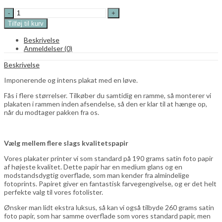
Løve
plakat
Tilføj til kurv
quantity
Beskrivelse
Anmeldelser (0)
Beskrivelse
Imponerende og intens plakat med en løve.
Fås i flere størrelser. Tilkøber du samtidig en ramme, så monterer vi
plakaten i rammen inden afsendelse, så den er klar til at hænge op,
når du modtager pakken fra os.
Vælg mellem flere slags kvalitetspapir
Vores plakater printer vi som standard på 190 grams satin foto papir
af højeste kvalitet. Dette papir har en medium glans og en
modstandsdygtig overflade, som man kender fra almindelige
fotoprints. Papiret giver en fantastisk farvegengivelse, og er det helt
perfekte valg til vores fotolister.
Ønsker man lidt ekstra luksus, så kan vi også tilbyde 260 grams satin
foto papir, som har samme overflade som vores standard papir, men