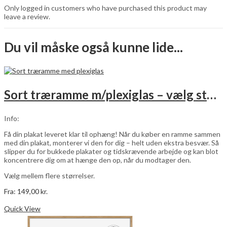
Only logged in customers who have purchased this product may
leave a review.
Du vil måske også kunne lide...
Sort træramme m/plexiglas – vælg størrelse
Info:
Få din plakat leveret klar til ophæng! Når du køber en ramme sammen
med din plakat, monterer vi den for dig – helt uden ekstra besvær. Så
slipper du for bukkede plakater og tidskrævende arbejde og kan blot
koncentrere dig om at hænge den op, når du modtager den.
Vælg mellem flere størrelser.
Fra:
149,00
kr.
Dette
Vælg muligheder
vare
Quick View
har
flere