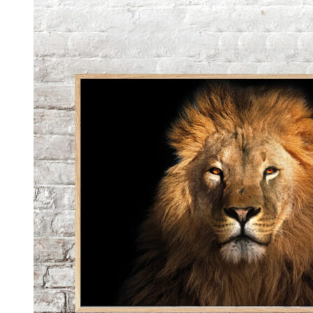
Plakater til børn
Kalendere til børn
Citat plakater
Danmarkskort plakater
Definition plakater
Dyr og dinosaurer plakater
Europakort plakater
Gamer plakater
Kærligheds plakater
Køkken plakater
Kunst plakater
Mor og Far plakater
Natur plakater
Retro plakater
Rum plakater
Spar på energien plakat
Teen plakater
Vaskeguide plakater
Verdenskort plakater
Vægkalender plakater
2026 kalender
2026-2027 kalender
2026-2027 kalender til børn
PERSONLIGE PLAKATER
Fotokalendere med egne billeder
Fotoplakater