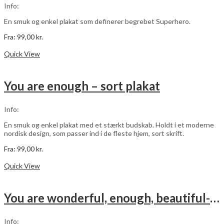
vælges
Info:
på
varesiden
En smuk og enkel plakat som definerer begrebet Superhero.
Fra:
99,00
kr.
Dette
Vælg muligheder
vare
Quick View
har
flere
varianter.
You are enough – sort plakat
Mulighederne
kan
vælges
Info:
på
varesiden
En smuk og enkel plakat med et stærkt budskab. Holdt i et moderne
nordisk design, som passer ind i de fleste hjem, sort skrift.
Fra:
99,00
kr.
Dette
Vælg muligheder
vare
Quick View
har
flere
varianter.
You are wonderful, enough, beautiful- sort – 3 stk plakater
Mulighederne
kan
vælges
Info: