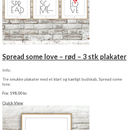
Spread some love – rød – 3 stk plakater
Info:
Tre smukke plakater med et klart og kærligt budskab, Spread some
love.
Fra:
198,00
kr.
Dette
Vælg muligheder
vare
Quick View
har
flere
varianter.
Mulighederne
kan