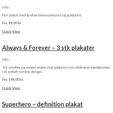
kan
vælges
Info:
på
varesiden
Flot plakat med grafisk blomsterkunst og guldprint.
Fra:
99,00
kr.
Dette
Vælg muligheder
vare
Quick View
har
flere
varianter.
Always & Forever – 3 stk plakater
Mulighederne
kan
vælges
Info:
på
varesiden
Tre smukke og meget enkel citat plakater som definerer kærligheden
i et enkelt nordisk design.
Fra:
198,00
kr.
Dette
Vælg muligheder
vare
Quick View
har
flere
varianter.
Superhero – definition plakat
Mulighederne
kan