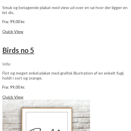
på
varesiden
Smuk og betagende plakat med view ud over en sø hvor der ligger en
let dis.
Fra:
99,00
kr.
Dette
Vælg muligheder
vare
Quick View
har
flere
varianter.
Birds no 5
Mulighederne
kan
vælges
Info:
på
varesiden
Flot og meget enkel plakat med grafisk illustration af en enkelt fugl,
holdt i sort og orange.
Fra:
99,00
kr.
Dette
Vælg muligheder
vare
Quick View
har
flere
varianter.
Mulighederne
kan
vælges