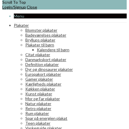
har
Scroll To Top
flere
Login/Signup
Close
varianter.
Menu
Mulighederne
kan
Plakater
vælges
Blomster plakater
på
Badeværelses plakater
varesiden
Bryllups plakater
Plakater til børn
Kalendere til børn
Citat plakater
Danmarkskort plakater
Definition plakater
Dyr og dinosaurer plakater
Europakort plakater
Gamer plakater
Kærligheds plakater
Køkken plakater
Kunst plakater
Mor og Far plakater
Natur plakater
Retro plakater
Rum plakater
Spar på energien plakat
Teen plakater
Vaskeguide plakater