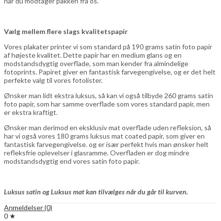
når du modtager pakken fra os.
Vælg mellem flere slags kvalitetspapir
Vores plakater printer vi som standard på 190 grams satin foto papir
af højeste kvalitet. Dette papir har en medium glans og en
modstandsdygtig overflade, som man kender fra almindelige
fotoprints. Papiret giver en fantastisk farvegengivelse, og er det helt
perfekte valg til vores fotolister.
Ønsker man lidt ekstra luksus, så kan vi også tilbyde 260 grams satin
foto papir, som har samme overflade som vores standard papir, men
er ekstra kraftigt.
Ønsker man derimod en eksklusiv mat overflade uden refleksion, så
har vi også vores 180 grams luksus mat coated papir, som giver en
fantastisk farvegengivelse. og er især perfekt hvis man ønsker helt
refleksfrie oplevelser i glasramme. Overfladen er dog mindre
modstandsdygtig end vores satin foto papir.
Luksus satin og Luksus mat kan tilvælges når du går til kurven.
Anmeldelser (0)
0 ★