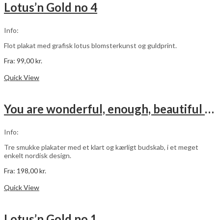
varianter.
Lotus’n Gold no 4
Mulighederne
kan
vælges
Info:
på
varesiden
Flot plakat med grafisk lotus blomsterkunst og guldprint.
Fra:
99,00
kr.
Dette
Vælg muligheder
vare
Quick View
har
flere
varianter.
You are wonderful, enough, beautiful – grøn – 3 stk plakater
Mulighederne
kan
vælges
Info:
på
varesiden
Tre smukke plakater med et klart og kærligt budskab, i et meget
enkelt nordisk design.
Fra:
198,00
kr.
Dette
Vælg muligheder
vare
Quick View
har
flere
varianter.
Lotus’n Gold no 1