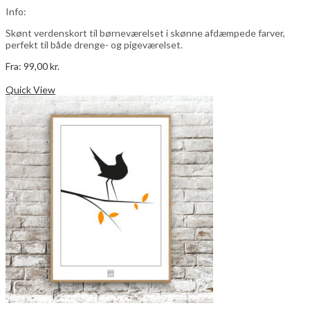
Info:
Skønt verdenskort til børneværelset i skønne afdæmpede farver,
perfekt til både drenge- og pigeværelset.
Fra:
99,00
kr.
Dette
Vælg muligheder
vare
Quick View
har
flere
varianter.
Mulighederne
kan
vælges
på
varesiden