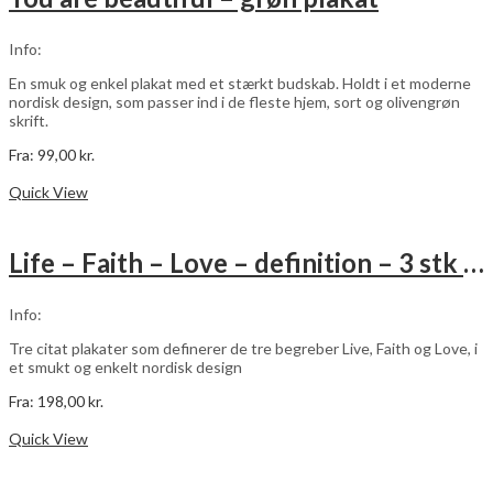
Mulighederne
kan
vælges
Info:
på
varesiden
En smuk og enkel plakat med et stærkt budskab. Holdt i et moderne
nordisk design, som passer ind i de fleste hjem, sort og olivengrøn
skrift.
Fra:
99,00
kr.
Dette
Vælg muligheder
vare
Quick View
har
flere
varianter.
Life – Faith – Love – definition – 3 stk plakater
Mulighederne
kan
vælges
Info:
på
varesiden
Tre citat plakater som definerer de tre begreber Live, Faith og Love, i
et smukt og enkelt nordisk design
Fra:
198,00
kr.
Dette
Vælg muligheder
vare
Quick View
har
flere