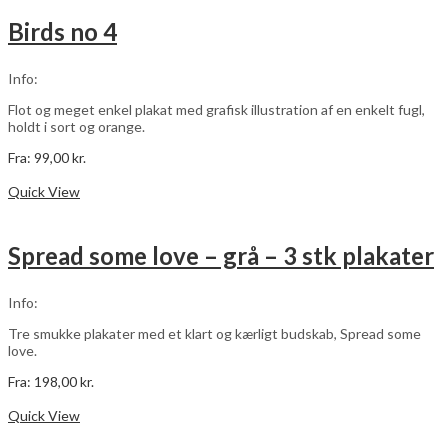
Birds no 4
Info:
Flot og meget enkel plakat med grafisk illustration af en enkelt fugl,
holdt i sort og orange.
Fra:
99,00
kr.
Dette
Vælg muligheder
vare
Quick View
har
flere
varianter.
Spread some love – grå – 3 stk plakater
Mulighederne
kan
vælges
Info:
på
varesiden
Tre smukke plakater med et klart og kærligt budskab, Spread some
love.
Fra:
198,00
kr.
Dette
Vælg muligheder
vare
Quick View
har