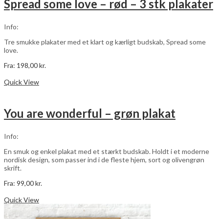
Spread some love – rød – 3 stk plakater
varesiden
Info:
Tre smukke plakater med et klart og kærligt budskab, Spread some
love.
Fra:
198,00
kr.
Dette
Vælg muligheder
vare
Quick View
har
flere
varianter.
You are wonderful – grøn plakat
Mulighederne
kan
vælges
Info:
på
varesiden
En smuk og enkel plakat med et stærkt budskab. Holdt i et moderne
nordisk design, som passer ind i de fleste hjem, sort og olivengrøn
skrift.
Fra:
99,00
kr.
Dette
Vælg muligheder
vare
Quick View
har
flere