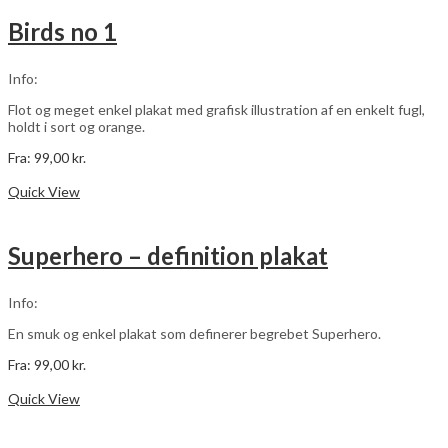
flere
varianter.
Birds no 1
Mulighederne
kan
vælges
Info:
på
varesiden
Flot og meget enkel plakat med grafisk illustration af en enkelt fugl,
holdt i sort og orange.
Fra:
99,00
kr.
Dette
Vælg muligheder
vare
Quick View
har
flere
varianter.
Superhero – definition plakat
Mulighederne
kan
vælges
Info:
på
varesiden
En smuk og enkel plakat som definerer begrebet Superhero.
Fra:
99,00
kr.
Dette
Vælg muligheder
vare
Quick View
har
flere