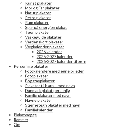
Kunst plakater
Mor og Far plakater
Natur plakater
Retro plakater
Rum plakater
Spar på energien plakat
Teen plakater
Vaskeguide plakater
Verdenskort plakater
Vægkalender plakater
2026 kalender
2026-2027 kalender
2026-2027 kalender til børn
Personlige plakater
Fotokalendere med egne billeder
Fotoplakater
Bogstavplakater
Plakater til børn – med navn
Danmark plakat personlig
Familie plakater med navn
Navne plakater
Stjernetegn plakater med navn
Familiekalender
Plakatvægge
Rammer
Om