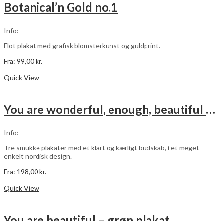
varianter.
Botanical’n Gold no.1
Mulighederne
kan
vælges
Info:
på
varesiden
Flot plakat med grafisk blomsterkunst og guldprint.
Fra:
99,00
kr.
Dette
Vælg muligheder
vare
Quick View
har
flere
varianter.
You are wonderful, enough, beautiful – pink – 3 stk plakater
Mulighederne
kan
vælges
Info:
på
varesiden
Tre smukke plakater med et klart og kærligt budskab, i et meget
enkelt nordisk design.
Fra:
198,00
kr.
Dette
Vælg muligheder
vare
Quick View
har
flere
varianter.
You are beautiful – grøn plakat