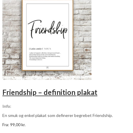
varianter.
Mulighederne
kan
vælges
på
varesiden
Friendship – definition plakat
Info:
En smuk og enkel plakat som definerer begrebet Friendship.
Fra:
99,00
kr.
Dette
Vælg muligheder