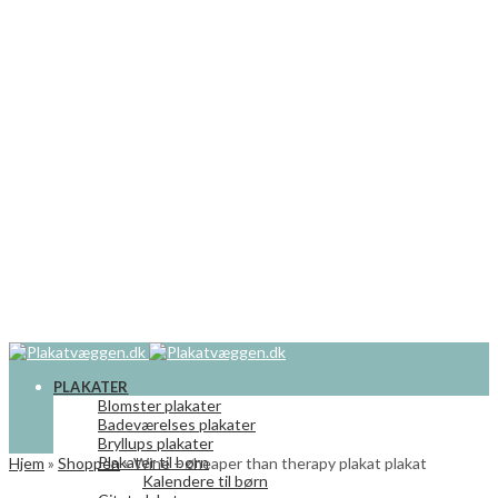
PLAKATER
Blomster plakater
Badeværelses plakater
Bryllups plakater
Plakater til børn
Hjem
»
Shoppen
»
Wine – cheaper than therapy plakat plakat
Kalendere til børn