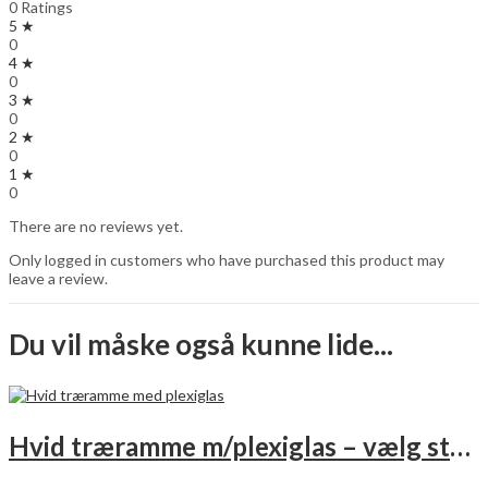
0 Ratings
5 ★
0
4 ★
0
3 ★
0
2 ★
0
1 ★
0
There are no reviews yet.
Only logged in customers who have purchased this product may
leave a review.
Du vil måske også kunne lide...
Hvid træramme m/plexiglas – vælg størrelse