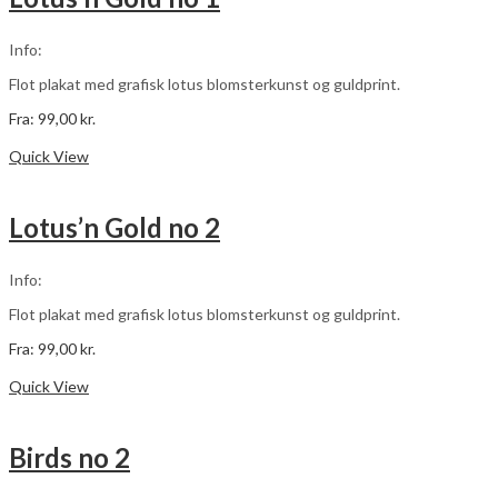
Mulighederne
kan
vælges
Info:
på
varesiden
Flot plakat med grafisk lotus blomsterkunst og guldprint.
Fra:
99,00
kr.
Dette
Vælg muligheder
vare
Quick View
har
flere
varianter.
Lotus’n Gold no 2
Mulighederne
kan
vælges
Info:
på
varesiden
Flot plakat med grafisk lotus blomsterkunst og guldprint.
Fra:
99,00
kr.
Dette
Vælg muligheder
vare
Quick View
har
flere
varianter.
Birds no 2
Mulighederne
kan