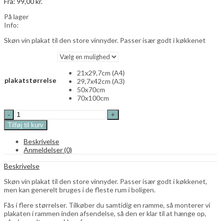
Fra:
99,00
kr.
0,00
kr.
På lager
Info:
Skøn vin plakat til den store vinnyder. Passer især godt i køkkenet
21x29,7cm (A4)
plakatstørrelse
29,7x42cm (A3)
50x70cm
70x100cm
Wine
-
Tilføj til kurv
cheaper
than
Beskrivelse
therapy
Anmeldelser (0)
plakat
plakat
Beskrivelse
quantity
Skøn vin plakat til den store vinnyder. Passer især godt i køkkenet,
men kan generelt bruges i de fleste rum i boligen.
Fås i flere størrelser. Tilkøber du samtidig en ramme, så monterer vi
plakaten i rammen inden afsendelse, så den er klar til at hænge op,