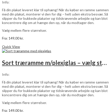
Info:
Få din plakat leveret klar til ophæng! Når du køber en ramme sammen
med din plakat, monterer vi den for dig – helt uden ekstra besvær. Så
slipper du for bukkede plakater og tidskrævende arbejde og kan blot
koncentrere dig om at hænge den op, når du modtager den.
Vælg mellem flere størrelser.
Fra:
149,00
kr.
Dette
Vælg muligheder
vare
Quick View
har
flere
varianter.
Sort træramme m/plexiglas – vælg størrelse
Mulighederne
kan
vælges
Info:
på
varesiden
Få din plakat leveret klar til ophæng! Når du køber en ramme sammen
med din plakat, monterer vi den for dig – helt uden ekstra besvær. Så
slipper du for bukkede plakater og tidskrævende arbejde og kan blot
koncentrere dig om at hænge den op, når du modtager den.
Vælg mellem flere størrelser.
Fra:
149,00
kr.