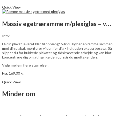
Dette
Vælg muligheder
vare
Quick View
har
flere
varianter.
Massiv egetræramme m/plexiglas – vælg størrelse
Mulighederne
kan
vælges
Info:
på
varesiden
Få din plakat leveret klar til ophæng! Når du køber en ramme sammen
med din plakat, monterer vi den for dig – helt uden ekstra besvær. Så
slipper du for bukkede plakater og tidskrævende arbejde og kan blot
koncentrere dig om at hænge den op, når du modtager den.
Vælg mellem flere størrelser.
Fra:
169,00
kr.
Dette
Vælg muligheder
vare
Quick View
har
flere
Minder om
varianter.
Mulighederne
kan
vælges
på