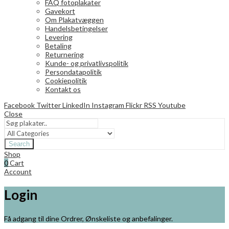
FAQ fotoplakater
Gavekort
Om Plakatvæggen
Handelsbetingelser
Levering
Betaling
Returnering
Kunde- og privatlivspolitik
Persondatapolitik
Cookiepolitik
Kontakt os
Facebook
Twitter
LinkedIn
Instagram
Flickr
RSS
Youtube
Close
Search
Shop
0
Cart
Account
Login
Få adgang til dine Ordrer, Ønskeliste og anbefalinger.