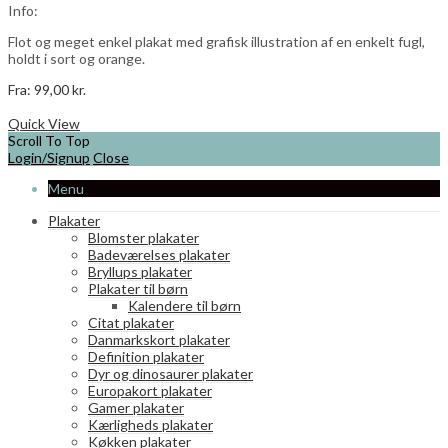
vælges
Info:
på
varesiden
Flot og meget enkel plakat med grafisk illustration af en enkelt fugl,
holdt i sort og orange.
Fra:
99,00
kr.
Dette
Vælg muligheder
vare
Quick View
har
Scroll To Top
flere
Login/Signup
Close
varianter.
Menu
Mulighederne
kan
Plakater
vælges
Blomster plakater
på
Badeværelses plakater
varesiden
Bryllups plakater
Plakater til børn
Kalendere til børn
Citat plakater
Danmarkskort plakater
Definition plakater
Dyr og dinosaurer plakater
Europakort plakater
Gamer plakater
Kærligheds plakater
Køkken plakater