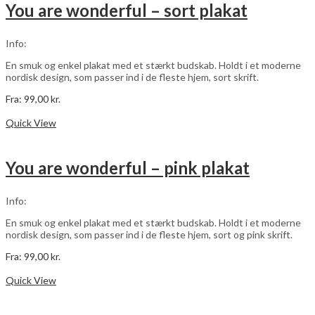
varianter.
You are wonderful – sort plakat
Mulighederne
kan
vælges
Info:
på
varesiden
En smuk og enkel plakat med et stærkt budskab. Holdt i et moderne
nordisk design, som passer ind i de fleste hjem, sort skrift.
Fra:
99,00
kr.
Dette
Vælg muligheder
vare
Quick View
har
flere
varianter.
You are wonderful – pink plakat
Mulighederne
kan
vælges
Info:
på
varesiden
En smuk og enkel plakat med et stærkt budskab. Holdt i et moderne
nordisk design, som passer ind i de fleste hjem, sort og pink skrift.
Fra:
99,00
kr.
Dette
Vælg muligheder
vare
Quick View
har
flere