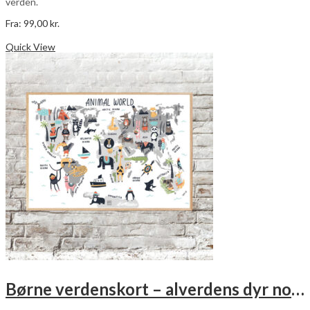
verden.
Fra:
99,00
kr.
Dette
Vælg muligheder
vare
Quick View
har
flere
varianter.
Mulighederne
kan
vælges
på
varesiden
Børne verdenskort – alverdens dyr no. 3