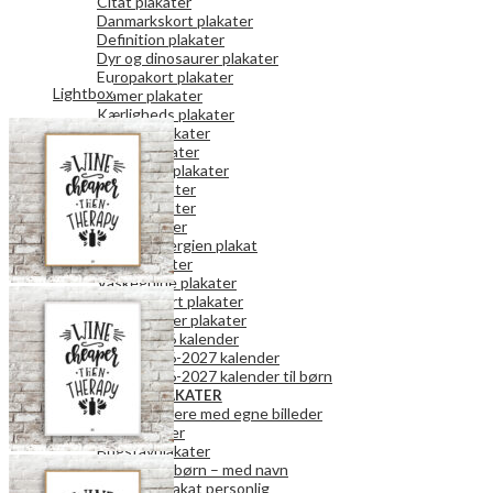
Citat plakater
Danmarkskort plakater
Definition plakater
Dyr og dinosaurer plakater
Europakort plakater
Lightbox
Gamer plakater
Kærligheds plakater
Køkken plakater
Kunst plakater
Mor og Far plakater
Natur plakater
Retro plakater
Rum plakater
Spar på energien plakat
Teen plakater
Vaskeguide plakater
Verdenskort plakater
Vægkalender plakater
2026 kalender
2026-2027 kalender
2026-2027 kalender til børn
PERSONLIGE PLAKATER
Fotokalendere med egne billeder
Fotoplakater
Bogstavplakater
Plakater til børn – med navn
Danmark plakat personlig