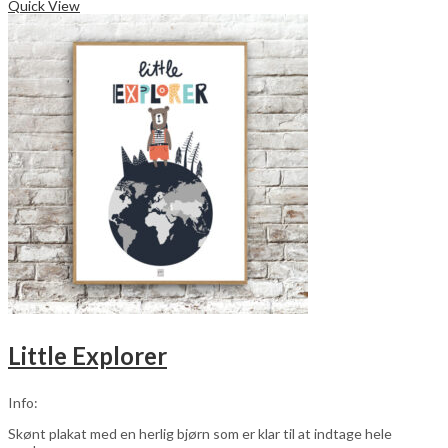
vare
Quick View
har
flere
varianter.
Mulighederne
kan
vælges
på
varesiden
Little Explorer
Info:
Skønt plakat med en herlig bjørn som er klar til at indtage hele