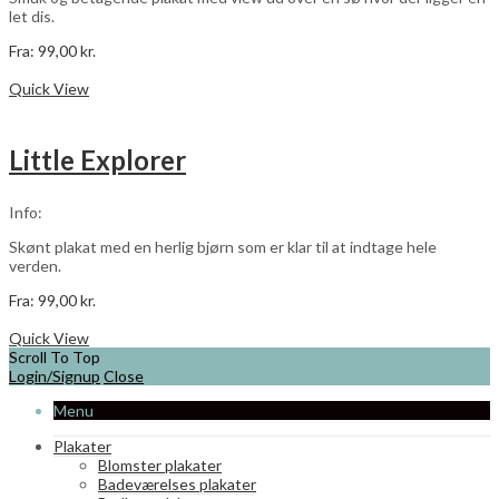
let dis.
Fra:
99,00
kr.
Dette
Vælg muligheder
vare
Quick View
har
flere
varianter.
Little Explorer
Mulighederne
kan
vælges
Info:
på
varesiden
Skønt plakat med en herlig bjørn som er klar til at indtage hele
verden.
Fra:
99,00
kr.
Dette
Vælg muligheder
vare
Quick View
har
Scroll To Top
flere
Login/Signup
Close
varianter.
Menu
Mulighederne
kan
Plakater
vælges
Blomster plakater
på
Badeværelses plakater
varesiden