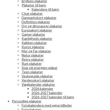
Bryllups plakater
Plakater til børn
Kalendere til børn
Citat plakater
Danmarkskort plakater
Definition plakater
Dyr og dinosaurer plakater
Europakort plakater
Gamer plakater
Kærligheds plakater
Køkken plakater
Kunst plakater
Mor og Far plakater
Natur plakater
Retro plakater
Rum plakater
Spar på energien plakat
Teen plakater
Vaskeguide plakater
Verdenskort plakater
Vægkalender plakater
2026 kalender
2026-2027 kalender
2026-2027 kalender til børn
Personlige plakater
Fotokalendere med egne billeder
Fotoplakater