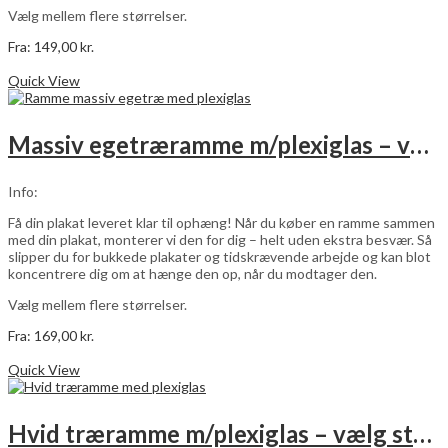
Vælg mellem flere størrelser.
Fra:
149,00
kr.
Dette
Vælg muligheder
vare
Quick View
har
flere
varianter.
Massiv egetræramme m/plexiglas – vælg størrelse
Mulighederne
kan
vælges
Info:
på
varesiden
Få din plakat leveret klar til ophæng! Når du køber en ramme sammen
med din plakat, monterer vi den for dig – helt uden ekstra besvær. Så
slipper du for bukkede plakater og tidskrævende arbejde og kan blot
koncentrere dig om at hænge den op, når du modtager den.
Vælg mellem flere størrelser.
Fra:
169,00
kr.
Dette
Vælg muligheder
vare
Quick View
har
flere
varianter.
Hvid træramme m/plexiglas – vælg størrelse
Mulighederne