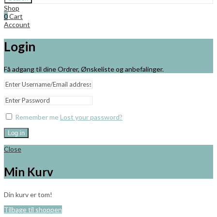
Shop
0
Cart
Account
Login
Få adgang til dine Ordrer, Ønskeliste og anbefalinger.
Remember me
Lost your password?
Log in
Close
Min Kurv
Din kurv er tom!
Tilbage til shoppen