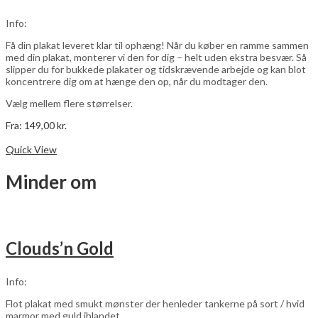
kan
vælges
Info:
på
varesiden
Få din plakat leveret klar til ophæng! Når du køber en ramme sammen
med din plakat, monterer vi den for dig – helt uden ekstra besvær. Så
slipper du for bukkede plakater og tidskrævende arbejde og kan blot
koncentrere dig om at hænge den op, når du modtager den.
Vælg mellem flere størrelser.
Fra:
149,00
kr.
Dette
Vælg muligheder
vare
Quick View
har
flere
Minder om
varianter.
Mulighederne
kan
vælges
på
Clouds’n Gold
varesiden
Info:
Flot plakat med smukt mønster der henleder tankerne på sort / hvid
marmor med guld iblandet.