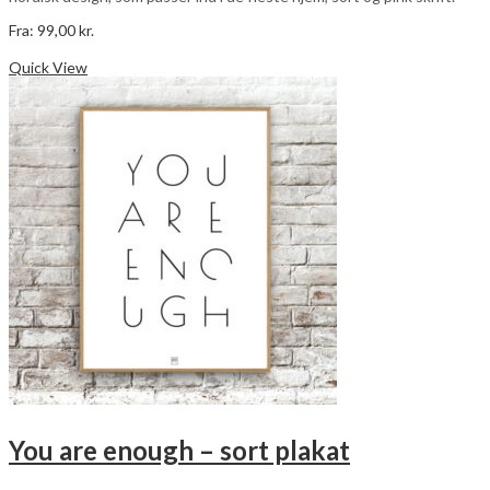
Fra:
99,00
kr.
Dette
Vælg muligheder
vare
Quick View
har
flere
varianter.
Mulighederne
kan
vælges
på
varesiden
You are enough – sort plakat