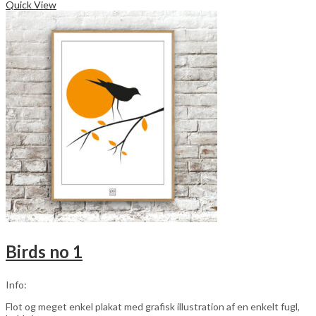
vare
Quick View
har
flere
varianter.
Mulighederne
kan
vælges
på
varesiden
Birds no 1
Info:
Flot og meget enkel plakat med grafisk illustration af en enkelt fugl,