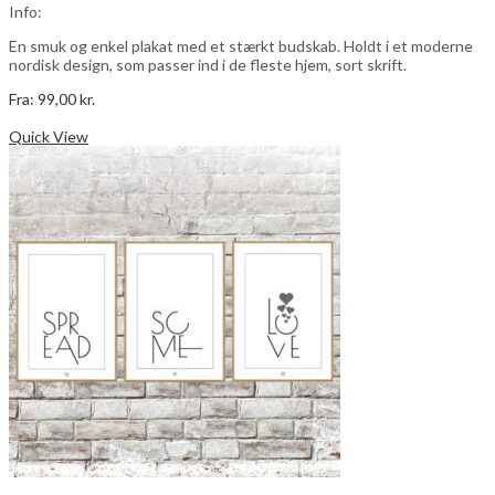
Info:
En smuk og enkel plakat med et stærkt budskab. Holdt i et moderne
nordisk design, som passer ind i de fleste hjem, sort skrift.
Fra:
99,00
kr.
Dette
Vælg muligheder
vare
Quick View
har
flere
varianter.
Mulighederne
kan
vælges
på
varesiden