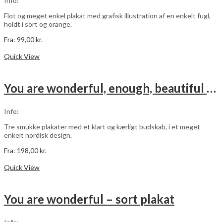
Info:
på
varesiden
Flot og meget enkel plakat med grafisk illustration af en enkelt fugl,
holdt i sort og orange.
Fra:
99,00
kr.
Dette
Vælg muligheder
vare
Quick View
har
flere
varianter.
You are wonderful, enough, beautiful – grøn – 3 stk plakater
Mulighederne
kan
vælges
Info:
på
varesiden
Tre smukke plakater med et klart og kærligt budskab, i et meget
enkelt nordisk design.
Fra:
198,00
kr.
Dette
Vælg muligheder
vare
Quick View
har
flere
varianter.
You are wonderful – sort plakat
Mulighederne
kan
vælges