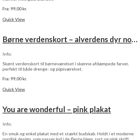
Fra:
99,00
kr.
Dette
Vælg muligheder
vare
Quick View
har
flere
varianter.
Børne verdenskort – alverdens dyr no. 3
Mulighederne
kan
vælges
Info:
på
varesiden
Skønt verdenskort til børneværelset i skønne afdæmpede farver,
perfekt til både drenge- og pigeværelset.
Fra:
99,00
kr.
Dette
Vælg muligheder
vare
Quick View
har
flere
varianter.
You are wonderful – pink plakat
Mulighederne
kan
vælges
Info:
på
varesiden
En smuk og enkel plakat med et stærkt budskab. Holdt i et moderne
nordisk design, som passer ind i de fleste hjem, sort og pink skrift.