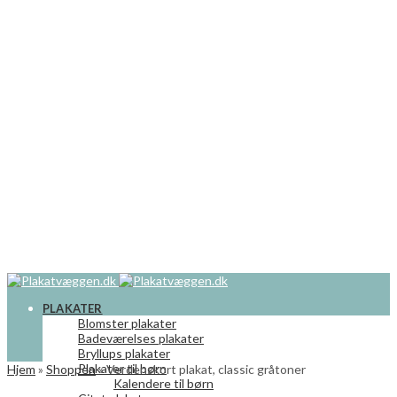
PLAKATER
Blomster plakater
Badeværelses plakater
Bryllups plakater
Plakater til børn
Hjem
»
Shoppen
»
Verdenskort plakat, classic gråtoner
Kalendere til børn