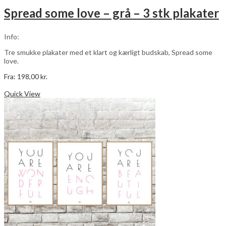
Spread some love – grå – 3 stk plakater
Info:
Tre smukke plakater med et klart og kærligt budskab, Spread some
love.
Fra:
198,00
kr.
Dette
Vælg muligheder
vare
Quick View
har
flere
varianter.
Mulighederne
kan
vælges
på
varesiden