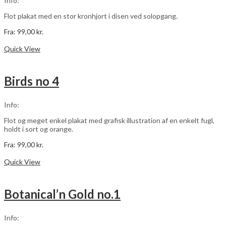
Info:
på
varesiden
Flot plakat med en stor kronhjort i disen ved solopgang.
Fra:
99,00
kr.
Dette
Vælg muligheder
vare
Quick View
har
flere
varianter.
Birds no 4
Mulighederne
kan
vælges
Info:
på
varesiden
Flot og meget enkel plakat med grafisk illustration af en enkelt fugl,
holdt i sort og orange.
Fra:
99,00
kr.
Dette
Vælg muligheder
vare
Quick View
har
flere
varianter.
Botanical’n Gold no.1
Mulighederne
kan
vælges
Info:
på