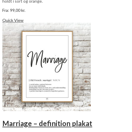
holdt i sort og orange.
Fra:
99,00
kr.
Dette
Vælg muligheder
vare
Quick View
har
flere
varianter.
Mulighederne
kan
vælges
på
varesiden
Marriage – definition plakat