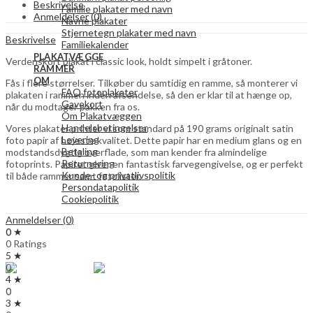
gråtoner
Beskrivelse
Familie plakater med navn
quantity
Anmeldelser (0)
Navne plakater
Stjernetegn plakater med navn
Beskrivelse
Familiekalender
PLAKATVÆGGE
Verdenskort plakat i classic look, holdt simpelt i gråtoner.
RAMMER
OM
Fås i flere størrelser. Tilkøber du samtidig en ramme, så monterer vi
FAQ fotoplakater
plakaten i rammen inden afsendelse, så den er klar til at hænge op,
Gavekort
når du modtager pakken fra os.
Om Plakatvæggen
Handelsbetingelser
Vores plakater printer vi som standard på 190 grams originalt satin
Levering
foto papir af højeste kvalitet. Dette papir har en medium glans og en
Betaling
modstandsdygtig overflade, som man kender fra almindelige
Returnering
fotoprints. Papiret giver en fantastisk farvegengivelse, og er perfekt
Kunde- og privatlivspolitik
til både rammer samt fotolister.
Persondatapolitik
Cookiepolitik
Anmeldelser (0)
Search
0 ★
0
0 Ratings
0,00
kr.
5 ★
Menu
0
4 ★
Search
0
0
3 ★
0,00
kr.