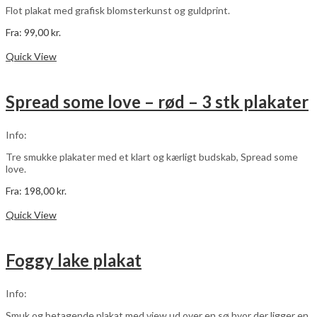
varesiden
Flot plakat med grafisk blomsterkunst og guldprint.
Fra:
99,00
kr.
Dette
Vælg muligheder
vare
Quick View
har
flere
varianter.
Spread some love – rød – 3 stk plakater
Mulighederne
kan
vælges
Info:
på
varesiden
Tre smukke plakater med et klart og kærligt budskab, Spread some
love.
Fra:
198,00
kr.
Dette
Vælg muligheder
vare
Quick View
har
flere
varianter.
Foggy lake plakat
Mulighederne
kan
vælges
Info:
på
varesiden
Smuk og betagende plakat med view ud over en sø hvor der ligger en