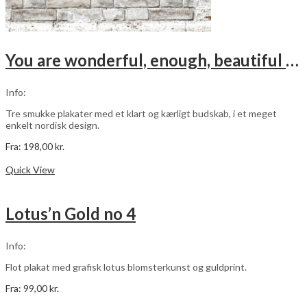
You are wonderful, enough, beautiful – pink – 3 stk plakater
Info:
Tre smukke plakater med et klart og kærligt budskab, i et meget
enkelt nordisk design.
Fra:
198,00
kr.
Dette
Vælg muligheder
vare
Quick View
har
flere
varianter.
Lotus’n Gold no 4
Mulighederne
kan
vælges
Info:
på
varesiden
Flot plakat med grafisk lotus blomsterkunst og guldprint.
Fra:
99,00
kr.
Dette
Vælg muligheder