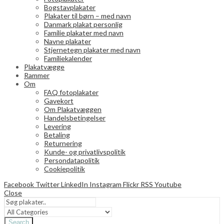
Bogstavplakater
Plakater til børn – med navn
Danmark plakat personlig
Familie plakater med navn
Navne plakater
Stjernetegn plakater med navn
Familiekalender
Plakatvægge
Rammer
Om
FAQ fotoplakater
Gavekort
Om Plakatvæggen
Handelsbetingelser
Levering
Betaling
Returnering
Kunde- og privatlivspolitik
Persondatapolitik
Cookiepolitik
Facebook
Twitter
LinkedIn
Instagram
Flickr
RSS
Youtube
Close
Search