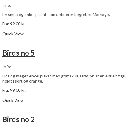
Info:
En smuk og enkel plakat som definerer begrebet Marriage.
Fra:
99,00
kr.
Dette
Vælg muligheder
vare
Quick View
har
flere
varianter.
Birds no 5
Mulighederne
kan
vælges
Info:
på
varesiden
Flot og meget enkel plakat med grafisk illustration af en enkelt fugl,
holdt i sort og orange.
Fra:
99,00
kr.
Dette
Vælg muligheder
vare
Quick View
har
flere
varianter.
Birds no 2
Mulighederne
kan
vælges