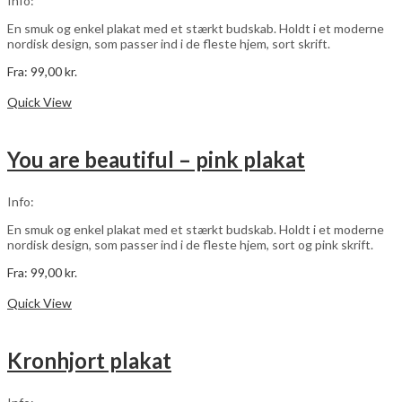
Info:
på
varesiden
En smuk og enkel plakat med et stærkt budskab. Holdt i et moderne
nordisk design, som passer ind i de fleste hjem, sort skrift.
Fra:
99,00
kr.
Dette
Vælg muligheder
vare
Quick View
har
flere
varianter.
You are beautiful – pink plakat
Mulighederne
kan
vælges
Info:
på
varesiden
En smuk og enkel plakat med et stærkt budskab. Holdt i et moderne
nordisk design, som passer ind i de fleste hjem, sort og pink skrift.
Fra:
99,00
kr.
Dette
Vælg muligheder
vare
Quick View
har
flere
varianter.
Kronhjort plakat
Mulighederne
kan
vælges