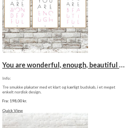
varesiden
You are wonderful, enough, beautiful – pink – 3 stk plakater
Info:
Tre smukke plakater med et klart og kærligt budskab, i et meget
enkelt nordisk design.
Fra:
198,00
kr.
Dette
Vælg muligheder
vare
Quick View
har
flere
varianter.