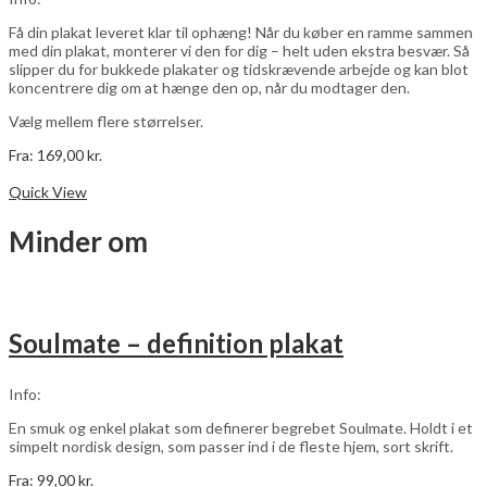
på
varesiden
Få din plakat leveret klar til ophæng! Når du køber en ramme sammen
med din plakat, monterer vi den for dig – helt uden ekstra besvær. Så
slipper du for bukkede plakater og tidskrævende arbejde og kan blot
koncentrere dig om at hænge den op, når du modtager den.
Vælg mellem flere størrelser.
Fra:
169,00
kr.
Dette
Vælg muligheder
vare
Quick View
har
flere
Minder om
varianter.
Mulighederne
kan
vælges
på
Soulmate – definition plakat
varesiden
Info:
En smuk og enkel plakat som definerer begrebet Soulmate. Holdt i et
simpelt nordisk design, som passer ind i de fleste hjem, sort skrift.
Fra:
99,00
kr.