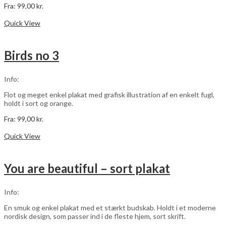
Fra:
99,00
kr.
Dette
Vælg muligheder
vare
Quick View
har
flere
varianter.
Birds no 3
Mulighederne
kan
vælges
Info:
på
varesiden
Flot og meget enkel plakat med grafisk illustration af en enkelt fugl,
holdt i sort og orange.
Fra:
99,00
kr.
Dette
Vælg muligheder
vare
Quick View
har
flere
varianter.
You are beautiful – sort plakat
Mulighederne
kan
vælges
Info:
på
varesiden
En smuk og enkel plakat med et stærkt budskab. Holdt i et moderne
nordisk design, som passer ind i de fleste hjem, sort skrift.