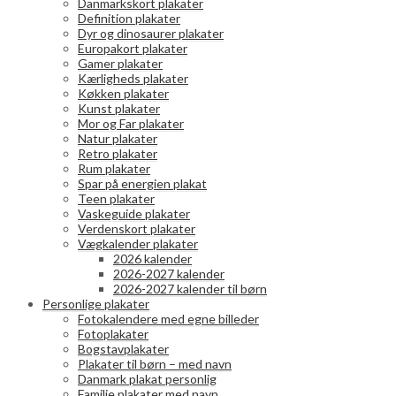
Danmarkskort plakater
Definition plakater
Dyr og dinosaurer plakater
Europakort plakater
Gamer plakater
Kærligheds plakater
Køkken plakater
Kunst plakater
Mor og Far plakater
Natur plakater
Retro plakater
Rum plakater
Spar på energien plakat
Teen plakater
Vaskeguide plakater
Verdenskort plakater
Vægkalender plakater
2026 kalender
2026-2027 kalender
2026-2027 kalender til børn
Personlige plakater
Fotokalendere med egne billeder
Fotoplakater
Bogstavplakater
Plakater til børn – med navn
Danmark plakat personlig
Familie plakater med navn