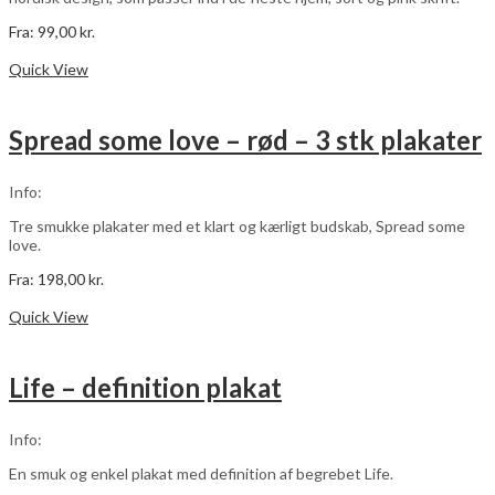
Fra:
99,00
kr.
Dette
Vælg muligheder
vare
Quick View
har
flere
varianter.
Spread some love – rød – 3 stk plakater
Mulighederne
kan
vælges
Info:
på
varesiden
Tre smukke plakater med et klart og kærligt budskab, Spread some
love.
Fra:
198,00
kr.
Dette
Vælg muligheder
vare
Quick View
har
flere
varianter.
Life – definition plakat
Mulighederne
kan
vælges
Info:
på
varesiden
En smuk og enkel plakat med definition af begrebet Life.