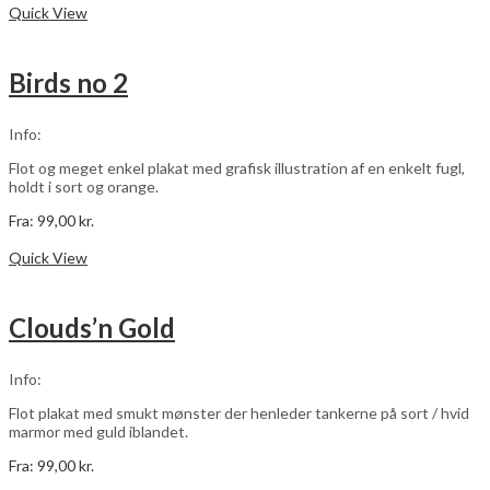
vare
Quick View
har
flere
varianter.
Birds no 2
Mulighederne
kan
vælges
Info:
på
varesiden
Flot og meget enkel plakat med grafisk illustration af en enkelt fugl,
holdt i sort og orange.
Fra:
99,00
kr.
Dette
Vælg muligheder
vare
Quick View
har
flere
varianter.
Clouds’n Gold
Mulighederne
kan
vælges
Info:
på
varesiden
Flot plakat med smukt mønster der henleder tankerne på sort / hvid
marmor med guld iblandet.
Fra:
99,00
kr.
Dette
Vælg muligheder