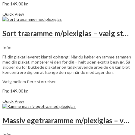
Fra:
149,00
kr.
Dette
Vælg muligheder
vare
Quick View
har
flere
varianter.
Sort træramme m/plexiglas – vælg størrelse
Mulighederne
kan
vælges
Info:
på
varesiden
Få din plakat leveret klar til ophæng! Når du køber en ramme sammen
med din plakat, monterer vi den for dig – helt uden ekstra besvær. Så
slipper du for bukkede plakater og tidskrævende arbejde og kan blot
koncentrere dig om at hænge den op, når du modtager den.
Vælg mellem flere størrelser.
Fra:
149,00
kr.
Dette
Vælg muligheder
vare
Quick View
har
flere
varianter.
Massiv egetræramme m/plexiglas – vælg størrelse
Mulighederne
kan
vælges
Info: