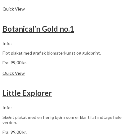
Dette
Vælg muligheder
vare
Quick View
har
flere
varianter.
Botanical’n Gold no.1
Mulighederne
kan
vælges
Info:
på
varesiden
Flot plakat med grafisk blomsterkunst og guldprint.
Fra:
99,00
kr.
Dette
Vælg muligheder
vare
Quick View
har
flere
varianter.
Little Explorer
Mulighederne
kan
vælges
Info:
på
varesiden
Skønt plakat med en herlig bjørn som er klar til at indtage hele
verden.
Fra:
99,00
kr.
Dette
Vælg muligheder