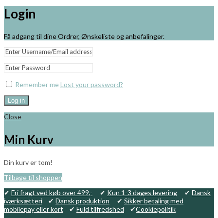
Login
Få adgang til dine Ordrer, Ønskeliste og anbefalinger.
Remember me
Lost your password?
Log in
Close
Min Kurv
Din kurv er tom!
Tilbage til shoppen
✔
Fri fragt ved køb over 499,-
✔
Kun 1-3 dages levering
✔
Dansk
iværksætteri
✔
Dansk produktion
✔
Sikker betaling med
mobilepay eller kort
✔
Fuld tilfredshed
✔
Cookiepolitik