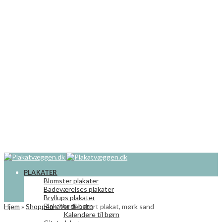
PLAKATER
Blomster plakater
Badeværelses plakater
Bryllups plakater
Plakater til børn
Hjem
»
Shoppen
»
Verdenskort plakat, mørk sand
Kalendere til børn