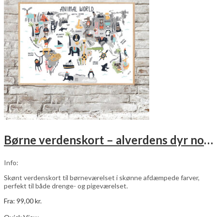
Mulighederne
kan
vælges
på
varesiden
Børne verdenskort – alverdens dyr no. 3
Info:
Skønt verdenskort til børneværelset i skønne afdæmpede farver,
perfekt til både drenge- og pigeværelset.
Fra:
99,00
kr.
Dette
Vælg muligheder
vare