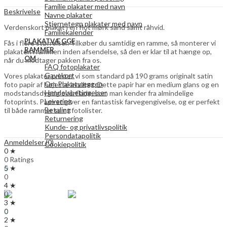
Familie plakater med navn
Beskrivelse
Navne plakater
Stjernetegn plakater med navn
Verdenskort plakat i en flot mørk sand samt råhvid.
Familiekalender
PLAKATVÆGGE
Fås i flere størrelser. Tilkøber du samtidig en ramme, så monterer vi
RAMMER
plakaten i rammen inden afsendelse, så den er klar til at hænge op,
OM
når du modtager pakken fra os.
FAQ fotoplakater
Gavekort
Vores plakater printer vi som standard på 190 grams originalt satin
Om Plakatvæggen
foto papir af højeste kvalitet. Dette papir har en medium glans og en
Handelsbetingelser
modstandsdygtig overflade, som man kender fra almindelige
Levering
fotoprints. Papiret giver en fantastisk farvegengivelse, og er perfekt
Betaling
til både rammer samt fotolister.
Returnering
Kunde- og privatlivspolitik
Persondatapolitik
Anmeldelser (0)
Cookiepolitik
0 ★
0 Ratings
Search
5 ★
0
0
0,00
kr.
4 ★
Menu
0
3 ★
Search
0
0
2 ★
0,00
kr.