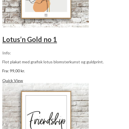
Lotus’n Gold no 1
Info:
Flot plakat med grafisk lotus blomsterkunst og guldprint.
Fra:
99,00
kr.
Dette
Vælg muligheder
vare
Quick View
har
flere
varianter.
Mulighederne
kan
vælges
på
varesiden