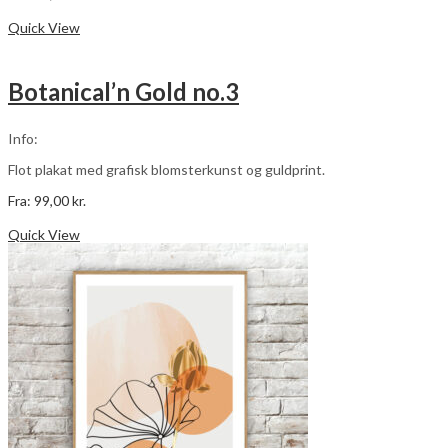
Dette
Vælg muligheder
vare
Quick View
har
flere
varianter.
Botanical’n Gold no.3
Mulighederne
kan
vælges
Info:
på
varesiden
Flot plakat med grafisk blomsterkunst og guldprint.
Fra:
99,00
kr.
Dette
Vælg muligheder
vare
Quick View
har
flere
varianter.
Mulighederne
kan
vælges
på
varesiden