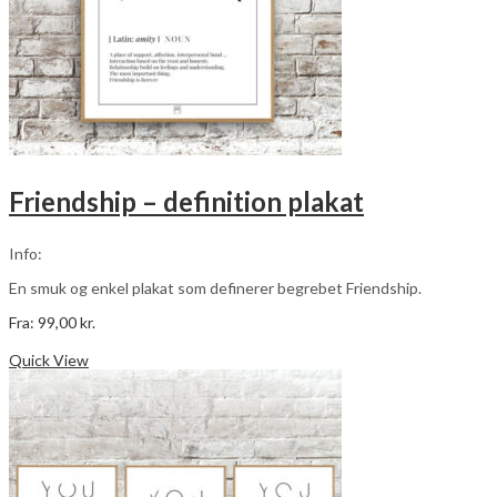
Friendship – definition plakat
Info:
En smuk og enkel plakat som definerer begrebet Friendship.
Fra:
99,00
kr.
Dette
Vælg muligheder
vare
Quick View
har
flere
varianter.
Mulighederne
kan
vælges
på