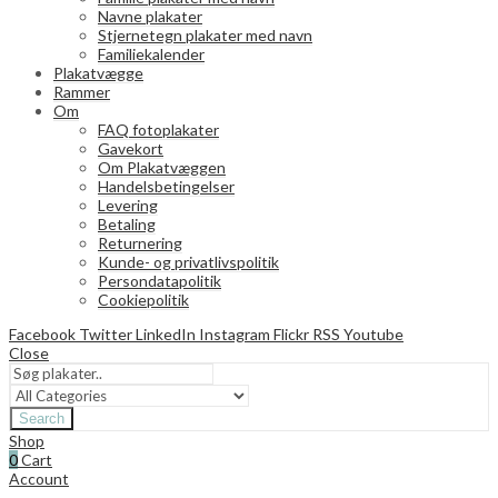
Navne plakater
Stjernetegn plakater med navn
Familiekalender
Plakatvægge
Rammer
Om
FAQ fotoplakater
Gavekort
Om Plakatvæggen
Handelsbetingelser
Levering
Betaling
Returnering
Kunde- og privatlivspolitik
Persondatapolitik
Cookiepolitik
Facebook
Twitter
LinkedIn
Instagram
Flickr
RSS
Youtube
Close
Search
Shop
0
Cart
Account