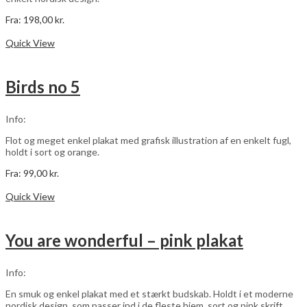
Fra:
198,00
kr.
Dette
Vælg muligheder
vare
Quick View
har
flere
varianter.
Birds no 5
Mulighederne
kan
vælges
Info:
på
varesiden
Flot og meget enkel plakat med grafisk illustration af en enkelt fugl,
holdt i sort og orange.
Fra:
99,00
kr.
Dette
Vælg muligheder
vare
Quick View
har
flere
varianter.
You are wonderful – pink plakat
Mulighederne
kan
vælges
Info:
på
varesiden
En smuk og enkel plakat med et stærkt budskab. Holdt i et moderne
nordisk design, som passer ind i de fleste hjem, sort og pink skrift.