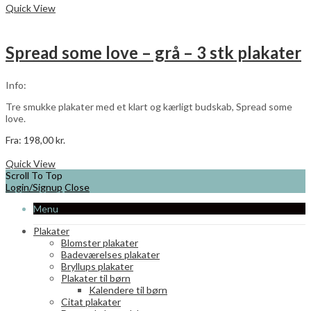
vare
Quick View
har
flere
varianter.
Spread some love – grå – 3 stk plakater
Mulighederne
kan
vælges
Info:
på
varesiden
Tre smukke plakater med et klart og kærligt budskab, Spread some
love.
Fra:
198,00
kr.
Dette
Vælg muligheder
vare
Quick View
har
Scroll To Top
flere
Login/Signup
Close
varianter.
Menu
Mulighederne
kan
Plakater
vælges
Blomster plakater
på
Badeværelses plakater
varesiden
Bryllups plakater
Plakater til børn
Kalendere til børn
Citat plakater