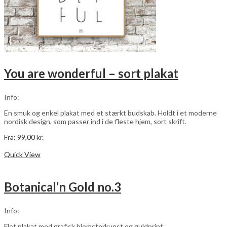
You are wonderful – sort plakat
Info:
En smuk og enkel plakat med et stærkt budskab. Holdt i et moderne
nordisk design, som passer ind i de fleste hjem, sort skrift.
Fra:
99,00
kr.
Dette
Vælg muligheder
vare
Quick View
har
flere
varianter.
Botanical’n Gold no.3
Mulighederne
kan
vælges
Info:
på
varesiden
Flot plakat med grafisk blomsterkunst og guldprint.