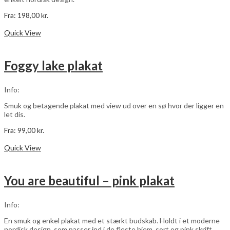
Fra:
198,00
kr.
Dette
Vælg muligheder
vare
Quick View
har
flere
varianter.
Foggy lake plakat
Mulighederne
kan
vælges
Info:
på
varesiden
Smuk og betagende plakat med view ud over en sø hvor der ligger en
let dis.
Fra:
99,00
kr.
Dette
Vælg muligheder
vare
Quick View
har
flere
varianter.
You are beautiful – pink plakat
Mulighederne
kan
vælges
Info:
på
varesiden
En smuk og enkel plakat med et stærkt budskab. Holdt i et moderne
nordisk design, som passer ind i de fleste hjem, sort og pink skrift.