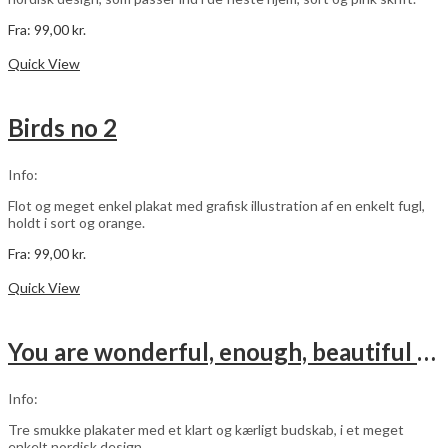
Fra:
99,00
kr.
Dette
Vælg muligheder
vare
Quick View
har
flere
varianter.
Birds no 2
Mulighederne
kan
vælges
Info:
på
varesiden
Flot og meget enkel plakat med grafisk illustration af en enkelt fugl,
holdt i sort og orange.
Fra:
99,00
kr.
Dette
Vælg muligheder
vare
Quick View
har
flere
varianter.
You are wonderful, enough, beautiful – grøn – 3 stk plakater
Mulighederne
kan
vælges
Info:
på
varesiden
Tre smukke plakater med et klart og kærligt budskab, i et meget
enkelt nordisk design.