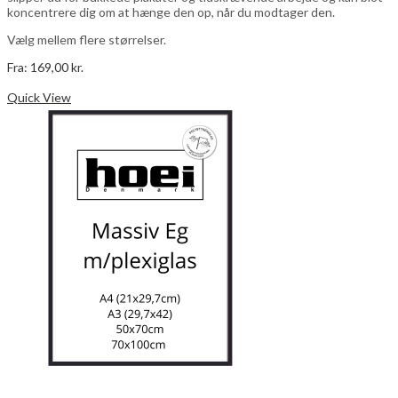
koncentrere dig om at hænge den op, når du modtager den.
Vælg mellem flere størrelser.
Fra:
169,00
kr.
Dette
Vælg muligheder
vare
Quick View
har
flere
varianter.
Mulighederne
kan
vælges
på
varesiden