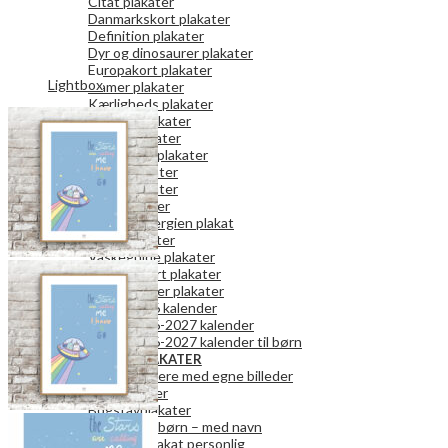
Citat plakater
Danmarkskort plakater
Definition plakater
Dyr og dinosaurer plakater
Europakort plakater
Lightbox
Gamer plakater
Kærligheds plakater
Køkken plakater
Kunst plakater
Mor og Far plakater
Natur plakater
Retro plakater
Rum plakater
Spar på energien plakat
Teen plakater
Vaskeguide plakater
Verdenskort plakater
Vægkalender plakater
2026 kalender
2026-2027 kalender
2026-2027 kalender til børn
PERSONLIGE PLAKATER
Fotokalendere med egne billeder
Fotoplakater
Bogstavplakater
Plakater til børn – med navn
Danmark plakat personlig