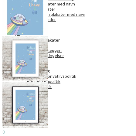
Familie plakater med navn
Navne plakater
Stjernetegn plakater med navn
Familiekalender
PLAKATVÆGGE
RAMMER
OM
FAQ fotoplakater
Gavekort
Om Plakatvæggen
Handelsbetingelser
Levering
Betaling
Returnering
Kunde- og privatlivspolitik
Persondatapolitik
Cookiepolitik
Kontakt os
Search
0
0,00
kr.
Menu
Search
0