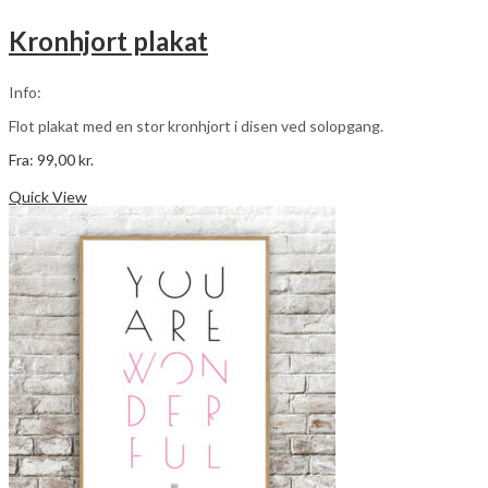
Kronhjort plakat
Info:
Flot plakat med en stor kronhjort i disen ved solopgang.
Fra:
99,00
kr.
Dette
Vælg muligheder
vare
Quick View
har
flere
varianter.
Mulighederne
kan
vælges
på
varesiden