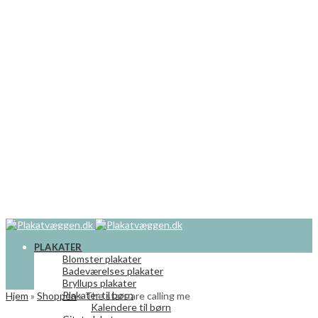
PLAKATER
Blomster plakater
Badeværelses plakater
Bryllups plakater
Plakater til børn
Hjem
»
Shoppen
»
The stars are calling me
Kalendere til børn