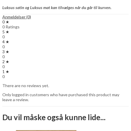
Luksus satin og Luksus mat kan tilvælges når du går til kurven.
Anmeldelser (0)
0 ★
0 Ratings
5 ★
0
4 ★
0
3 ★
0
2 ★
0
1 ★
0
There are no reviews yet.
Only logged in customers who have purchased this product may
leave a review.
Du vil måske også kunne lide...