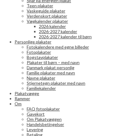
Spar på energien plakat
Teen plakater
Vaskeguide plakater
Verdenskort plakater
Vægkalender plakater
2026 kalender
2026-2027 kalender
2026-2027 kalender til børn
Personlige plakater
Fotokalendere med egne billeder
Fotoplakater
Bogstavplakater
Plakater til børn – med navn
Danmark plakat personlig
Familie plakater med navn
Navne plakater
Stjernetegn plakater med navn
Familiekalender
Plakatvægge
Rammer
Om
FAQ fotoplakater
Gavekort
Om Plakatvæggen
Handelsbetingelser
Levering
Betaling