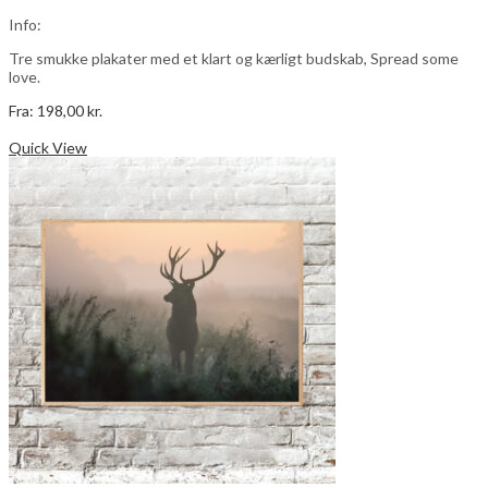
vælges
Info:
på
varesiden
Tre smukke plakater med et klart og kærligt budskab, Spread some
love.
Fra:
198,00
kr.
Dette
Vælg muligheder
vare
Quick View
har
flere
varianter.
Mulighederne
kan
vælges
på
varesiden