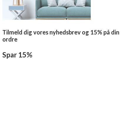
Tilmeld dig vores nyhedsbrev og 15% på din
ordre
Spar 15%
Tilmeld dig herunder med dit navn og E-mail, Du vil modtage en mail
som bekræfter din tilmelding til vores nyhedsbrev. I mailen modtager
du samtidig en rabatkode, som du skal anvende i kassen, hvis du vil
spare 15% på din ordre. Samtidig bliver du en del af vores eksklusive
kundeklub, hvor du løbende vil modtage helt eksklusive tilbud.
Du kan selvfølgelig til enhver tid afmelde vores nyhedsbrev igen.
Navn
Email
JA TAK!