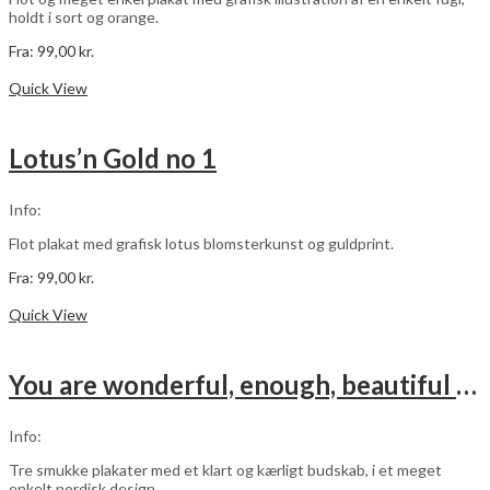
holdt i sort og orange.
Fra:
99,00
kr.
Dette
Vælg muligheder
vare
Quick View
har
flere
varianter.
Lotus’n Gold no 1
Mulighederne
kan
vælges
Info:
på
varesiden
Flot plakat med grafisk lotus blomsterkunst og guldprint.
Fra:
99,00
kr.
Dette
Vælg muligheder
vare
Quick View
har
flere
varianter.
You are wonderful, enough, beautiful – pink – 3 stk plakater
Mulighederne
kan
vælges
Info:
på
varesiden
Tre smukke plakater med et klart og kærligt budskab, i et meget
enkelt nordisk design.