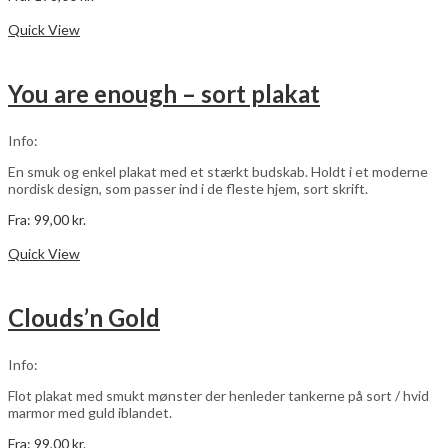
Dette
Vælg muligheder
vare
Quick View
har
flere
varianter.
You are enough – sort plakat
Mulighederne
kan
vælges
Info:
på
varesiden
En smuk og enkel plakat med et stærkt budskab. Holdt i et moderne
nordisk design, som passer ind i de fleste hjem, sort skrift.
Fra:
99,00
kr.
Dette
Vælg muligheder
vare
Quick View
har
flere
varianter.
Clouds’n Gold
Mulighederne
kan
vælges
Info:
på
varesiden
Flot plakat med smukt mønster der henleder tankerne på sort / hvid
marmor med guld iblandet.
Fra:
99,00
kr.