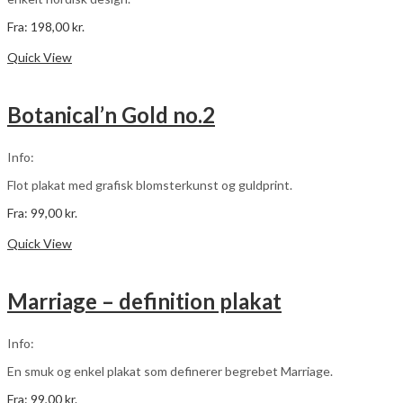
Fra:
198,00
kr.
Dette
Vælg muligheder
vare
Quick View
har
flere
varianter.
Botanical’n Gold no.2
Mulighederne
kan
vælges
Info:
på
varesiden
Flot plakat med grafisk blomsterkunst og guldprint.
Fra:
99,00
kr.
Dette
Vælg muligheder
vare
Quick View
har
flere
varianter.
Marriage – definition plakat
Mulighederne
kan
vælges
Info:
på
varesiden
En smuk og enkel plakat som definerer begrebet Marriage.
Fra:
99,00
kr.