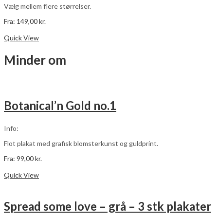
Vælg mellem flere størrelser.
Fra:
149,00
kr.
Dette
Vælg muligheder
vare
Quick View
har
flere
Minder om
varianter.
Mulighederne
kan
vælges
på
Botanical’n Gold no.1
varesiden
Info:
Flot plakat med grafisk blomsterkunst og guldprint.
Fra:
99,00
kr.
Dette
Vælg muligheder
vare
Quick View
har
flere
varianter.
Spread some love – grå – 3 stk plakater
Mulighederne
kan