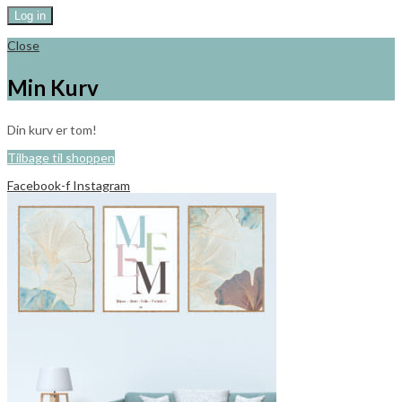
Log in
Close
Min Kurv
Din kurv er tom!
Tilbage til shoppen
Facebook-f
Instagram