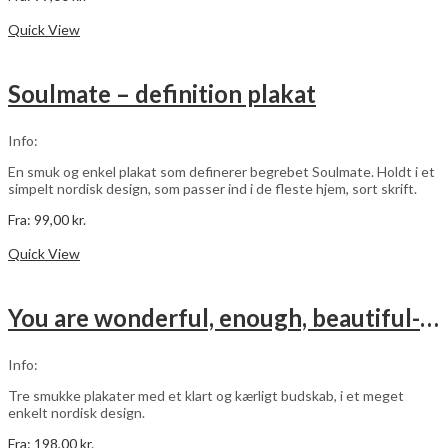
Dette
Vælg muligheder
vare
Quick View
har
flere
varianter.
Soulmate – definition plakat
Mulighederne
kan
vælges
Info:
på
varesiden
En smuk og enkel plakat som definerer begrebet Soulmate. Holdt i et
simpelt nordisk design, som passer ind i de fleste hjem, sort skrift.
Fra:
99,00
kr.
Dette
Vælg muligheder
vare
Quick View
har
flere
varianter.
You are wonderful, enough, beautiful- sort – 3 stk plakater
Mulighederne
kan
vælges
Info:
på
varesiden
Tre smukke plakater med et klart og kærligt budskab, i et meget
enkelt nordisk design.
Fra:
198,00
kr.