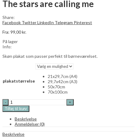
The stars are calling me
0,00
kr.
Share:
Facebook
Twitter
LinkedIn
Telegram
Pinterest
Fra:
99,00
kr.
På lager
Info:
Skøn plakat som passer perfekt til børneværelset.
21x29,7cm (A4)
plakatstørrelse
29,7x42cm (A3)
50x70cm
70x100cm
The
stars
Tilføj til kurv
are
calling
Beskrivelse
me
Anmeldelser (0)
quantity
Beskrivelse