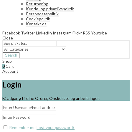
Returnering
Kunde- og privatlivspolitik
Persondatapolitik
Cookiepolitik
Kontakt os
Facebook
Twitter
LinkedIn
Instagram
Flickr
RSS
Youtube
Close
Search
Shop
0
Cart
Account
Login
Få adgang til dine Ordrer, Ønskeliste og anbefalinger.
Remember me
Lost your password?