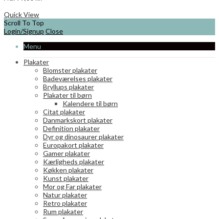
Dette
Vælg muligheder
vare
Quick View
har
Scroll To Top
flere
Login/Signup
Close
varianter.
Menu
Mulighederne
kan
Plakater
vælges
Blomster plakater
på
Badeværelses plakater
varesiden
Bryllups plakater
Plakater til børn
Kalendere til børn
Citat plakater
Danmarkskort plakater
Definition plakater
Dyr og dinosaurer plakater
Europakort plakater
Gamer plakater
Kærligheds plakater
Køkken plakater
Kunst plakater
Mor og Far plakater
Natur plakater
Retro plakater
Rum plakater