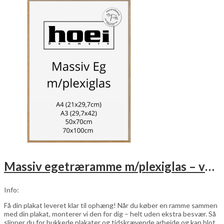
Massiv egetræramme m/plexiglas – vælg størrelse
Info:
Få din plakat leveret klar til ophæng! Når du køber en ramme sammen
med din plakat, monterer vi den for dig – helt uden ekstra besvær. Så
slipper du for bukkede plakater og tidskrævende arbejde og kan blot