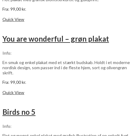
Fra:
99,00
kr.
Dette
Vælg muligheder
vare
Quick View
har
flere
varianter.
You are wonderful – grøn plakat
Mulighederne
kan
vælges
Info:
på
varesiden
En smuk og enkel plakat med et stærkt budskab. Holdt i et moderne
nordisk design, som passer ind i de fleste hjem, sort og olivengrøn
skrift.
Fra:
99,00
kr.
Dette
Vælg muligheder
vare
Quick View
har
flere
varianter.
Birds no 5
Mulighederne
kan
vælges
Info:
på
varesiden
Flot og meget enkel plakat med grafisk illustration af en enkelt fugl,