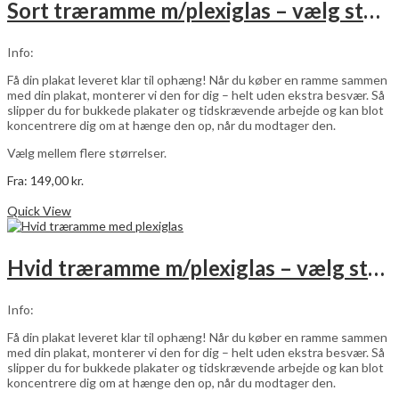
Sort træramme m/plexiglas – vælg størrelse
Info:
Få din plakat leveret klar til ophæng! Når du køber en ramme sammen
med din plakat, monterer vi den for dig – helt uden ekstra besvær. Så
slipper du for bukkede plakater og tidskrævende arbejde og kan blot
koncentrere dig om at hænge den op, når du modtager den.
Vælg mellem flere størrelser.
Fra:
149,00
kr.
Dette
Vælg muligheder
vare
Quick View
har
flere
varianter.
Hvid træramme m/plexiglas – vælg størrelse
Mulighederne
kan
vælges
Info:
på
varesiden
Få din plakat leveret klar til ophæng! Når du køber en ramme sammen
med din plakat, monterer vi den for dig – helt uden ekstra besvær. Så
slipper du for bukkede plakater og tidskrævende arbejde og kan blot
koncentrere dig om at hænge den op, når du modtager den.