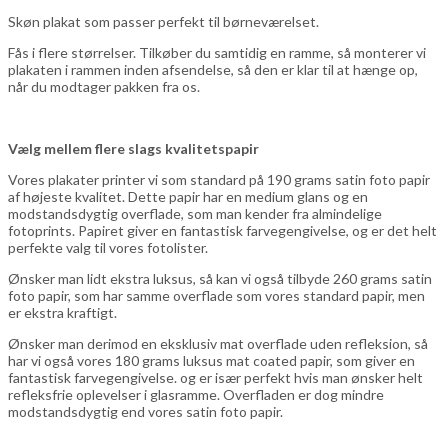
Skøn plakat som passer perfekt til børneværelset.
Fås i flere størrelser. Tilkøber du samtidig en ramme, så monterer vi
plakaten i rammen inden afsendelse, så den er klar til at hænge op,
når du modtager pakken fra os.
Vælg mellem flere slags kvalitetspapir
Vores plakater printer vi som standard på 190 grams satin foto papir
af højeste kvalitet. Dette papir har en medium glans og en
modstandsdygtig overflade, som man kender fra almindelige
fotoprints. Papiret giver en fantastisk farvegengivelse, og er det helt
perfekte valg til vores fotolister.
Ønsker man lidt ekstra luksus, så kan vi også tilbyde 260 grams satin
foto papir, som har samme overflade som vores standard papir, men
er ekstra kraftigt.
Ønsker man derimod en eksklusiv mat overflade uden refleksion, så
har vi også vores 180 grams luksus mat coated papir, som giver en
fantastisk farvegengivelse. og er især perfekt hvis man ønsker helt
refleksfrie oplevelser i glasramme. Overfladen er dog mindre
modstandsdygtig end vores satin foto papir.