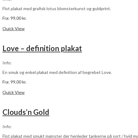
på
varesiden
Flot plakat med grafisk lotus blomsterkunst og guldprint.
Fra:
99,00
kr.
Dette
Vælg muligheder
vare
Quick View
har
flere
varianter.
Love – definition plakat
Mulighederne
kan
vælges
Info:
på
varesiden
En smuk og enkel plakat med definition af begrebet Love.
Fra:
99,00
kr.
Dette
Vælg muligheder
vare
Quick View
har
flere
varianter.
Clouds’n Gold
Mulighederne
kan
vælges
Info:
på
varesiden
Flot plakat med smukt mønster der henleder tankerne på sort / hvid m