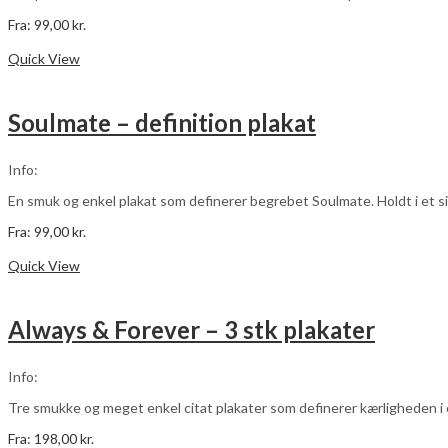
Fra:
99,00
kr.
Dette
Vælg muligheder
vare
Quick View
har
flere
varianter.
Soulmate – definition plakat
Mulighederne
kan
vælges
Info:
på
varesiden
En smuk og enkel plakat som definerer begrebet Soulmate. Holdt i et sim
Fra:
99,00
kr.
Dette
Vælg muligheder
vare
Quick View
har
flere
varianter.
Always & Forever – 3 stk plakater
Mulighederne
kan
vælges
Info:
på
varesiden
Tre smukke og meget enkel citat plakater som definerer kærligheden i 
Fra:
198,00
kr.