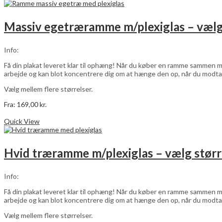
har
flere
varianter.
Massiv egetræramme m/plexiglas – vælg
Mulighederne
kan
vælges
Info:
på
varesiden
Få din plakat leveret klar til ophæng! Når du køber en ramme sammen me
arbejde og kan blot koncentrere dig om at hænge den op, når du modta
Vælg mellem flere størrelser.
Fra:
169,00
kr.
Dette
Vælg muligheder
vare
Quick View
har
flere
varianter.
Hvid træramme m/plexiglas – vælg størr
Mulighederne
kan
vælges
Info:
på
varesiden
Få din plakat leveret klar til ophæng! Når du køber en ramme sammen me
arbejde og kan blot koncentrere dig om at hænge den op, når du modta
Vælg mellem flere størrelser.