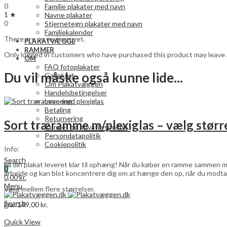
0
Familie plakater med navn
1 ★
Navne plakater
0
Stjernetegn plakater med navn
Familiekalender
There are no reviews yet.
PLAKATVÆGGE
RAMMER
Only logged in customers who have purchased this product may leave 
OM
FAQ fotoplakater
Du vil måske også kunne lide...
Gavekort
Om Plakatvæggen
Handelsbetingelser
Levering
Betaling
Returnering
Sort træramme m/plexiglas – vælg størr
Kunde- og privatlivspolitik
Persondatapolitik
Cookiepolitik
Info:
Search
Få din plakat leveret klar til ophæng! Når du køber en ramme sammen me
0
arbejde og kan blot koncentrere dig om at hænge den op, når du modta
0,00
kr.
Menu
Vælg mellem flere størrelser.
Search
Fra:
149,00
kr.
0
Dette
Vælg muligheder
0,00
kr.
vare
Quick View