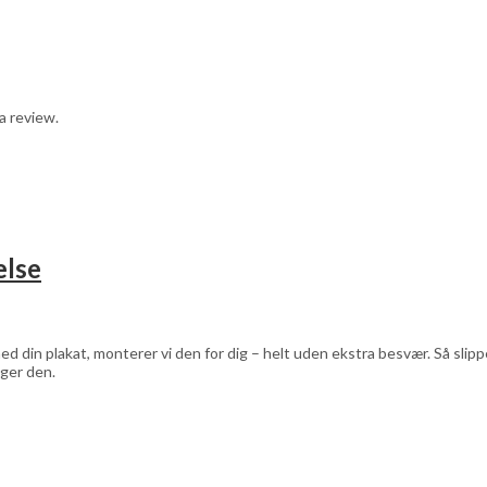
a review.
else
d din plakat, monterer vi den for dig – helt uden ekstra besvær. Så sli
ger den.