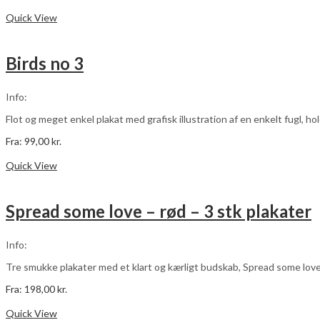
Dette
Vælg muligheder
vare
Quick View
har
flere
varianter.
Birds no 3
Mulighederne
kan
vælges
Info:
på
varesiden
Flot og meget enkel plakat med grafisk illustration af en enkelt fugl, hol
Fra:
99,00
kr.
Dette
Vælg muligheder
vare
Quick View
har
flere
varianter.
Spread some love – rød – 3 stk plakater
Mulighederne
kan
vælges
Info:
på
varesiden
Tre smukke plakater med et klart og kærligt budskab, Spread some love
Fra:
198,00
kr.
Dette
Vælg muligheder
vare
Quick View