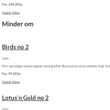
Fra:
149,00
kr.
Dette
Vælg muligheder
vare
Quick View
har
flere
Minder om
varianter.
Mulighederne
kan
vælges
på
Birds no 2
varesiden
Info:
Flot og meget enkel plakat med grafisk illustration af en enkelt fugl, hol
Fra:
99,00
kr.
Dette
Vælg muligheder
vare
Quick View
har
flere
varianter.
Lotus’n Gold no 2
Mulighederne
kan
vælges
Info: