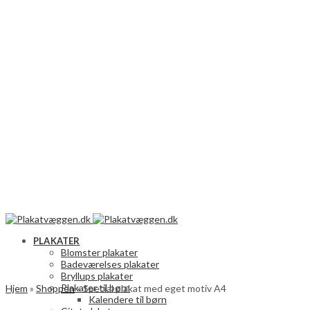
PLAKATER
Blomster plakater
Badeværelses plakater
Bryllups plakater
Plakater til børn
Hjem
»
Shoppen
»
Special plakat med eget motiv A4
Kalendere til børn