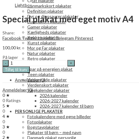
Citat plakater
Lightbox
Danmarkskort plakater
Definition plakater
Special plakat med eget motiv A4
Dyr og dinosaurer plakater
Europakort plakater
Gamer plakater
Kærligheds plakater
Share:
Køkken plakater
Facebook
Twitter
LinkedIn
Telegram
Pinterest
Kunst plakater
100,00
kr.
Mor og Far plakater
Natur plakater
På lager
Retro plakater
Special
Rum plakater
plakat
Spar på energien plakat
Tilføj til kurv
med
Teen plakater
eget
Vaskeguide plakater
Anmeldelser (0)
motiv
Verdenskort plakater
A4
Anmeldelser (0)
Vægkalender plakater
quantity
0 ★
2026 kalender
0 Ratings
2026-2027 kalender
5 ★
2026-2027 kalender til børn
0
PERSONLIGE PLAKATER
4 ★
Fotokalendere med egne billeder
0
Fotoplakater
3 ★
Bogstavplakater
0
Plakater til børn – med navn
2 ★
Danmark plakat personlig