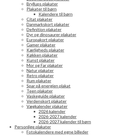
Bryllups plakater
Plakater til børn
Kalendere til børn
Citat plakater
Danmarkskort plakater
Definition plakater
Dyr og dinosaurer plakater
Europakort plakater
Gamer plakater
Kærligheds plakater
Køkken plakater
Kunst plakater
Mor og Far plakater
Natur plakater
Retro plakater
Rum plakater
Spar på energien plakat
Teen plakater
Vaskeguide plakater
Verdenskort plakater
Vægkalender plakater
2026 kalender
2026-2027 kalender
2026-2027 kalender til børn
Personlige plakater
Fotokalendere med egne billeder