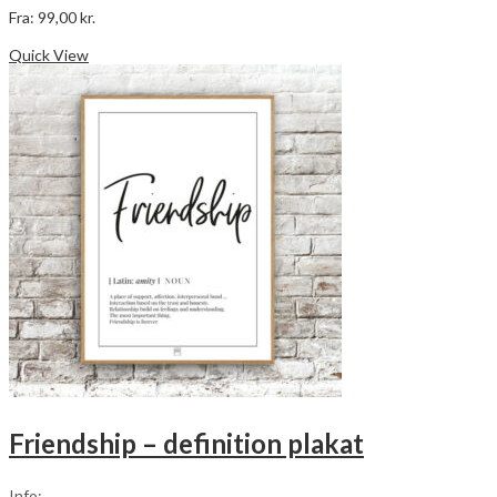
Fra:
99,00
kr.
Dette
Vælg muligheder
vare
Quick View
har
flere
varianter.
Mulighederne
kan
vælges
på
varesiden
Friendship – definition plakat
Info: