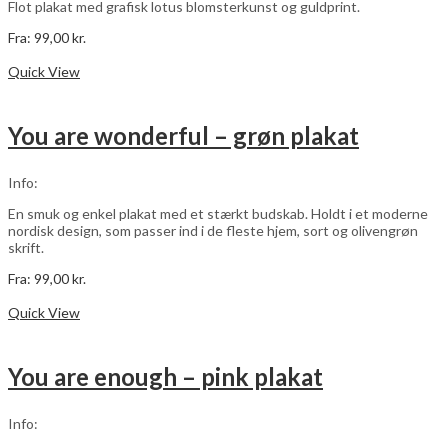
Flot plakat med grafisk lotus blomsterkunst og guldprint.
Fra:
99,00
kr.
Dette
Vælg muligheder
vare
Quick View
har
flere
varianter.
You are wonderful – grøn plakat
Mulighederne
kan
vælges
Info:
på
varesiden
En smuk og enkel plakat med et stærkt budskab. Holdt i et moderne
nordisk design, som passer ind i de fleste hjem, sort og olivengrøn
skrift.
Fra:
99,00
kr.
Dette
Vælg muligheder
vare
Quick View
har
flere
varianter.
You are enough – pink plakat
Mulighederne
kan
vælges
Info:
på
varesiden