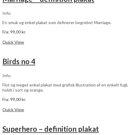
kan
vælges
Info:
på
varesiden
En smuk og enkel plakat som definerer begrebet Marriage.
Fra:
99,00
kr.
Dette
Vælg muligheder
vare
Quick View
har
flere
varianter.
Birds no 4
Mulighederne
kan
vælges
Info:
på
varesiden
Flot og meget enkel plakat med grafisk illustration af en enkelt fugl,
holdt i sort og orange.
Fra:
99,00
kr.
Dette
Vælg muligheder
vare
Quick View
har
flere
varianter.
Superhero – definition plakat
Mulighederne
kan