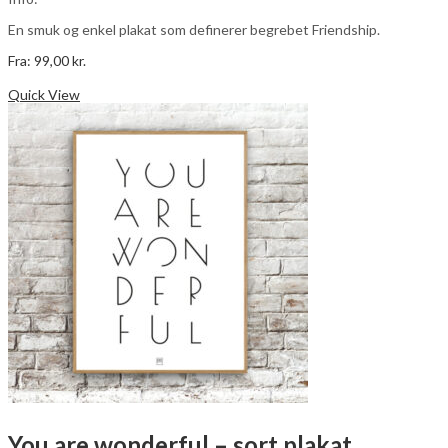
En smuk og enkel plakat som definerer begrebet Friendship.
Fra:
99,00
kr.
Dette
Vælg muligheder
vare
Quick View
har
flere
varianter.
Mulighederne
kan
vælges
på
varesiden
You are wonderful – sort plakat