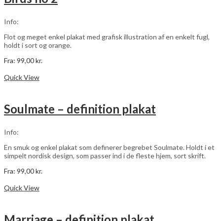
kan
vælges
Info:
på
varesiden
Flot og meget enkel plakat med grafisk illustration af en enkelt fugl,
holdt i sort og orange.
Fra:
99,00
kr.
Dette
Vælg muligheder
vare
Quick View
har
flere
varianter.
Soulmate – definition plakat
Mulighederne
kan
vælges
Info:
på
varesiden
En smuk og enkel plakat som definerer begrebet Soulmate. Holdt i et
simpelt nordisk design, som passer ind i de fleste hjem, sort skrift.
Fra:
99,00
kr.
Dette
Vælg muligheder
vare
Quick View
har
flere
varianter.
Marriage – definition plakat
Mulighederne