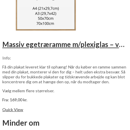
Massiv egetræramme m/plexiglas – vælg størrelse
Info:
Få din plakat leveret klar til ophæng! Når du køber en ramme sammen
med din plakat, monterer vi den for dig – helt uden ekstra besvær. Så
slipper du for bukkede plakater og tidskrævende arbejde og kan blot
koncentrere dig om at hænge den op, når du modtager den.
Vælg mellem flere størrelser.
Fra:
169,00
kr.
Dette
Vælg muligheder
vare
Quick View
har
flere
Minder om
varianter.
Mulighederne