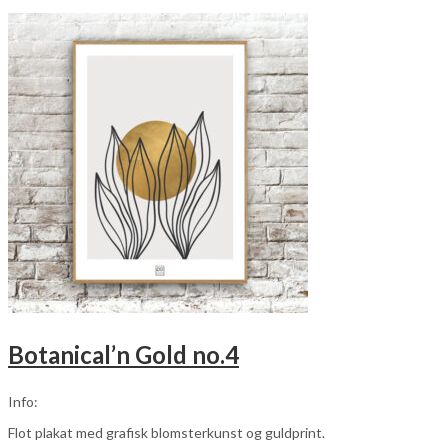
kan
vælges
på
varesiden
Botanical’n Gold no.4
Info:
Flot plakat med grafisk blomsterkunst og guldprint.