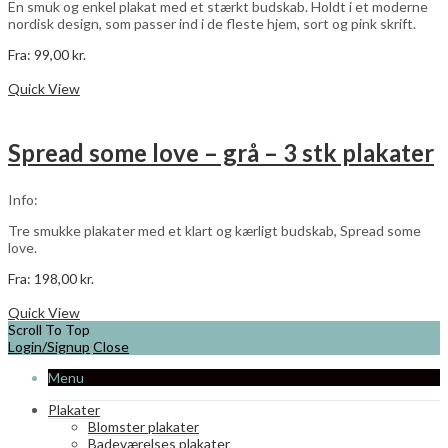
En smuk og enkel plakat med et stærkt budskab. Holdt i et moderne
nordisk design, som passer ind i de fleste hjem, sort og pink skrift.
Fra:
99,00
kr.
Dette
Vælg muligheder
vare
Quick View
har
flere
varianter.
Spread some love – grå – 3 stk plakater
Mulighederne
kan
vælges
Info:
på
varesiden
Tre smukke plakater med et klart og kærligt budskab, Spread some
love.
Fra:
198,00
kr.
Dette
Vælg muligheder
vare
Quick View
har
Scroll To Top
flere
Login/Signup
Close
varianter.
Menu
Mulighederne
kan
Plakater
vælges
Blomster plakater
på
Badeværelses plakater
varesiden