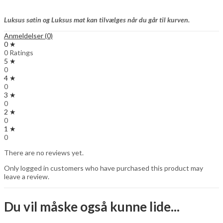
Luksus satin og Luksus mat kan tilvælges når du går til kurven.
Anmeldelser (0)
0 ★
0 Ratings
5 ★
0
4 ★
0
3 ★
0
2 ★
0
1 ★
0
There are no reviews yet.
Only logged in customers who have purchased this product may
leave a review.
Du vil måske også kunne lide...