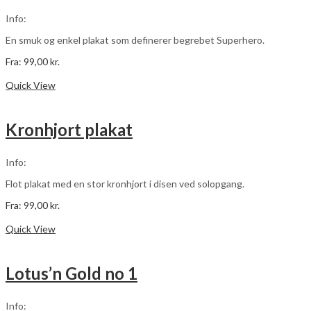
vælges
Info:
på
varesiden
En smuk og enkel plakat som definerer begrebet Superhero.
Fra:
99,00
kr.
Dette
Vælg muligheder
vare
Quick View
har
flere
varianter.
Kronhjort plakat
Mulighederne
kan
vælges
Info:
på
varesiden
Flot plakat med en stor kronhjort i disen ved solopgang.
Fra:
99,00
kr.
Dette
Vælg muligheder
vare
Quick View
har
flere
varianter.
Lotus’n Gold no 1
Mulighederne
kan
vælges
Info:
på