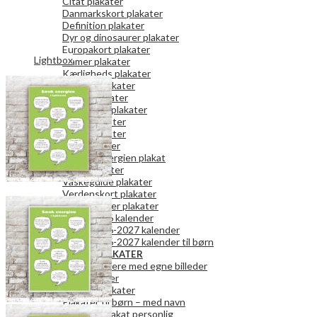
Citat plakater
Danmarkskort plakater
Definition plakater
Dyr og dinosaurer plakater
Europakort plakater
Lightbox
Gamer plakater
Kærligheds plakater
Køkken plakater
Kunst plakater
Mor og Far plakater
Natur plakater
Retro plakater
Rum plakater
Spar på energien plakat
Teen plakater
Vaskeguide plakater
Verdenskort plakater
Vægkalender plakater
2026 kalender
2026-2027 kalender
2026-2027 kalender til børn
PERSONLIGE PLAKATER
Fotokalendere med egne billeder
Fotoplakater
Bogstavplakater
Plakater til børn – med navn
Danmark plakat personlig