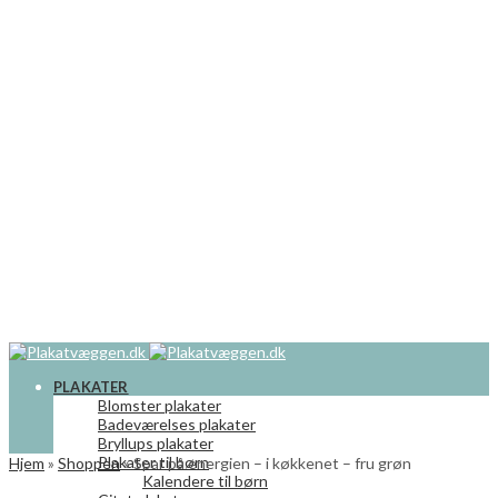
PLAKATER
Blomster plakater
Badeværelses plakater
Bryllups plakater
Plakater til børn
Hjem
»
Shoppen
»
Spar på energien – i køkkenet – fru grøn
Kalendere til børn