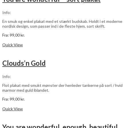
Info:
En smuk og enkel plakat med et stærkt budskab. Holdt i et moderne
nordisk design, som passer ind i de fleste hjem, sort skrift.
Fra:
99,00
kr.
Dette
Vælg muligheder
vare
Quick View
har
flere
varianter.
Clouds’n Gold
Mulighederne
kan
vælges
Info:
på
varesiden
Flot plakat med smukt mønster der henleder tankerne på sort / hvid
marmor med guld iblandet.
Fra:
99,00
kr.
Dette
Vælg muligheder
vare
Quick View
har
flere
varianter.
You are wonderful, enough, beautiful – pink – 3 stk plakater
Mulighederne