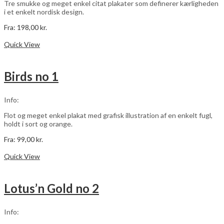
Tre smukke og meget enkel citat plakater som definerer kærligheden
i et enkelt nordisk design.
Fra:
198,00
kr.
Dette
Vælg muligheder
vare
Quick View
har
flere
varianter.
Birds no 1
Mulighederne
kan
vælges
Info:
på
varesiden
Flot og meget enkel plakat med grafisk illustration af en enkelt fugl,
holdt i sort og orange.
Fra:
99,00
kr.
Dette
Vælg muligheder
vare
Quick View
har
flere
varianter.
Lotus’n Gold no 2
Mulighederne
kan
vælges
Info:
på
varesiden