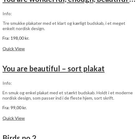
kan
vælges
Info:
på
varesiden
Tre smukke plakater med et klart og kærligt budskab, i et meget
enkelt nordisk design.
Fra:
198,00
kr.
Dette
Vælg muligheder
vare
Quick View
har
flere
varianter.
You are beautiful – sort plakat
Mulighederne
kan
vælges
Info:
på
varesiden
En smuk og enkel plakat med et stærkt budskab. Holdt i et moderne
nordisk design, som passer ind i de fleste hjem, sort skrift.
Fra:
99,00
kr.
Dette
Vælg muligheder
vare
Quick View
har
flere
varianter.
Birds no 2
Mulighederne