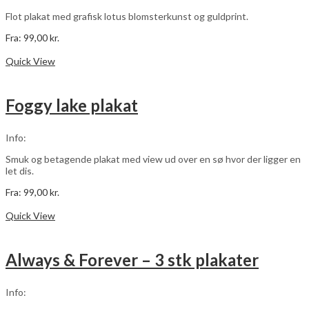
varesiden
Flot plakat med grafisk lotus blomsterkunst og guldprint.
Fra:
99,00
kr.
Dette
Vælg muligheder
vare
Quick View
har
flere
varianter.
Foggy lake plakat
Mulighederne
kan
vælges
Info:
på
varesiden
Smuk og betagende plakat med view ud over en sø hvor der ligger en
let dis.
Fra:
99,00
kr.
Dette
Vælg muligheder
vare
Quick View
har
flere
varianter.
Always & Forever – 3 stk plakater
Mulighederne
kan
vælges
Info:
på
varesiden