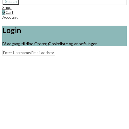
Search
Shop
0
Cart
Account
Login
Få adgang til dine Ordrer, Ønskeliste og anbefalinger.
Remember me
Lost your password?
Log in
Close
Min Kurv
Din kurv er tom!
Tilbage til shoppen