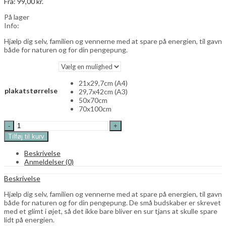
Fra:
99,00
kr.
På lager
Info:
Hjælp dig selv, familien og vennerne med at spare på energien, til gavn
både for naturen og for din pengepung.
21x29,7cm (A4)
plakatstørrelse
29,7x42cm (A3)
50x70cm
70x100cm
Spar
på
Tilføj til kurv
energien
-
Beskrivelse
i
Anmeldelser (0)
køkkenet
-
Beskrivelse
fru
grøn
Hjælp dig selv, familien og vennerne med at spare på energien, til gavn
quantity
både for naturen og for din pengepung. De små budskaber er skrevet
med et glimt i øjet, så det ikke bare bliver en sur tjans at skulle spare
lidt på energien.