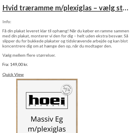
Hvid træramme m/plexiglas – vælg størrelse
Info:
Få din plakat leveret klar til ophæng! Når du køber en ramme sammen
med din plakat, monterer vi den for dig – helt uden ekstra besvær. Så
slipper du for bukkede plakater og tidskrævende arbejde og kan blot
koncentrere dig om at hænge den op, når du modtager den.
Vælg mellem flere størrelser.
Fra:
149,00
kr.
Dette
Vælg muligheder
vare
Quick View
har
flere
varianter.
Mulighederne
kan
vælges
på
varesiden