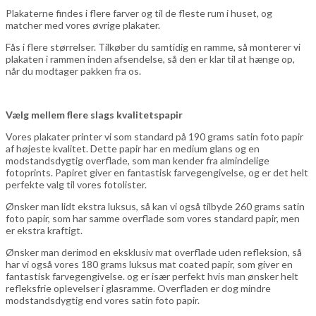
Plakaterne findes i flere farver og til de fleste rum i huset, og
matcher med vores øvrige plakater.
Fås i flere størrelser. Tilkøber du samtidig en ramme, så monterer vi
plakaten i rammen inden afsendelse, så den er klar til at hænge op,
når du modtager pakken fra os.
Vælg mellem flere slags kvalitetspapir
Vores plakater printer vi som standard på 190 grams satin foto papir
af højeste kvalitet. Dette papir har en medium glans og en
modstandsdygtig overflade, som man kender fra almindelige
fotoprints. Papiret giver en fantastisk farvegengivelse, og er det helt
perfekte valg til vores fotolister.
Ønsker man lidt ekstra luksus, så kan vi også tilbyde 260 grams satin
foto papir, som har samme overflade som vores standard papir, men
er ekstra kraftigt.
Ønsker man derimod en eksklusiv mat overflade uden refleksion, så
har vi også vores 180 grams luksus mat coated papir, som giver en
fantastisk farvegengivelse. og er især perfekt hvis man ønsker helt
refleksfrie oplevelser i glasramme. Overfladen er dog mindre
modstandsdygtig end vores satin foto papir.