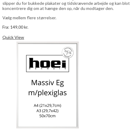
slipper du for bukkede plakater og tidskrævende arbejde og kan blot
koncentrere dig om at hænge den op, når du modtager den.
Vælg mellem flere størrelser.
Fra:
149,00
kr.
Dette
Vælg muligheder
vare
Quick View
har
flere
varianter.
Mulighederne
kan
vælges
på
varesiden