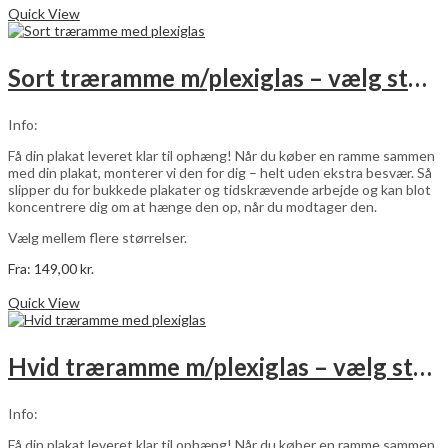
vare
Quick View
har
flere
varianter.
Sort træramme m/plexiglas – vælg størrelse
Mulighederne
kan
vælges
Info:
på
varesiden
Få din plakat leveret klar til ophæng! Når du køber en ramme sammen
med din plakat, monterer vi den for dig – helt uden ekstra besvær. Så
slipper du for bukkede plakater og tidskrævende arbejde og kan blot
koncentrere dig om at hænge den op, når du modtager den.
Vælg mellem flere størrelser.
Fra:
149,00
kr.
Dette
Vælg muligheder
vare
Quick View
har
flere
varianter.
Hvid træramme m/plexiglas – vælg størrelse
Mulighederne
kan
vælges
Info:
på
varesiden
Få din plakat leveret klar til ophæng! Når du køber en ramme sammen