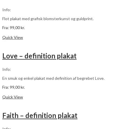
kan
vælges
Info:
på
varesiden
Flot plakat med grafisk blomsterkunst og guldprint.
Fra:
99,00
kr.
Dette
Vælg muligheder
vare
Quick View
har
flere
varianter.
Love – definition plakat
Mulighederne
kan
vælges
Info:
på
varesiden
En smuk og enkel plakat med definition af begrebet Love.
Fra:
99,00
kr.
Dette
Vælg muligheder
vare
Quick View
har
flere
varianter.
Faith – definition plakat
Mulighederne
kan
vælges
Info: