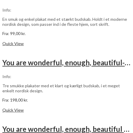
kan
vælges
Info:
på
varesiden
En smuk og enkel plakat med et stærkt budskab. Holdt i et moderne
nordisk design, som passer ind i de fleste hjem, sort skrift.
Fra:
99,00
kr.
Dette
Vælg muligheder
vare
Quick View
har
flere
varianter.
You are wonderful, enough, beautiful- sort – 3 stk plakater
Mulighederne
kan
vælges
Info:
på
varesiden
Tre smukke plakater med et klart og kærligt budskab, i et meget
enkelt nordisk design.
Fra:
198,00
kr.
Dette
Vælg muligheder
vare
Quick View
har
flere
varianter.
You are wonderful, enough, beautiful – pink – 3 stk plakater
Mulighederne