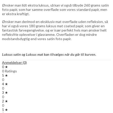
Ønsker man lidt ekstra luksus, så kan vi også tilbyde 260 grams satin
foto papir, som har samme overflade som vores standard papir, men
er ekstra kraftigt.
Ønsker man derimod en eksklusiv mat overflade uden refleksion, så
har vi også vores 180 grams luksus mat coated papir, som giver en
fantastisk farvegengivelse. og er især perfekt hvis man ønsker helt
refleksfrie oplevelser i glasramme. Overfladen er dog mindre
modstandsdygtig end vores satin foto papir.
Luksus satin og Luksus mat kan tilvælges når du går til kurven.
Anmeldelser (0)
0 ★
0 Ratings
5 ★
0
4 ★
0
3 ★
0
2 ★
0
1 ★