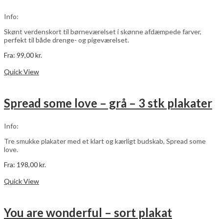
kan
vælges
Info:
på
varesiden
Skønt verdenskort til børneværelset i skønne afdæmpede farver,
perfekt til både drenge- og pigeværelset.
Fra:
99,00
kr.
Dette
Vælg muligheder
vare
Quick View
har
flere
varianter.
Spread some love – grå – 3 stk plakater
Mulighederne
kan
vælges
Info:
på
varesiden
Tre smukke plakater med et klart og kærligt budskab, Spread some
love.
Fra:
198,00
kr.
Dette
Vælg muligheder
vare
Quick View
har
flere
varianter.
You are wonderful – sort plakat
Mulighederne