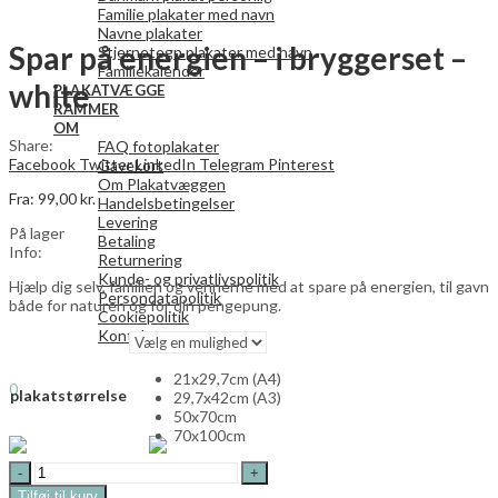
Familie plakater med navn
Navne plakater
Spar på energien – i bryggerset –
Stjernetegn plakater med navn
Familiekalender
white
PLAKATVÆGGE
RAMMER
OM
Share:
FAQ fotoplakater
Facebook
Twitter
LinkedIn
Telegram
Pinterest
Gavekort
Om Plakatvæggen
Fra:
99,00
kr.
Handelsbetingelser
Levering
På lager
Betaling
Info:
Returnering
Kunde- og privatlivspolitik
Hjælp dig selv, familien og vennerne med at spare på energien, til gavn
Persondatapolitik
både for naturen og for din pengepung.
Cookiepolitik
Kontakt os
Search
21x29,7cm (A4)
0
plakatstørrelse
29,7x42cm (A3)
0,00
kr.
50x70cm
Menu
70x100cm
Search
Spar
0
på
Tilføj til kurv