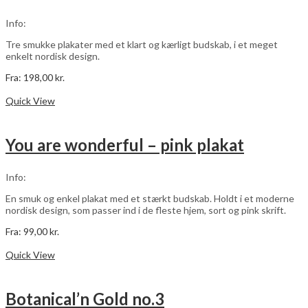
kan
vælges
Info:
på
varesiden
Tre smukke plakater med et klart og kærligt budskab, i et meget
enkelt nordisk design.
Fra:
198,00
kr.
Dette
Vælg muligheder
vare
Quick View
har
flere
varianter.
You are wonderful – pink plakat
Mulighederne
kan
vælges
Info:
på
varesiden
En smuk og enkel plakat med et stærkt budskab. Holdt i et moderne
nordisk design, som passer ind i de fleste hjem, sort og pink skrift.
Fra:
99,00
kr.
Dette
Vælg muligheder
vare
Quick View
har
flere
varianter.
Botanical’n Gold no.3
Mulighederne