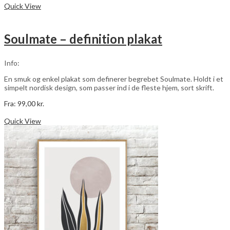
vare
Quick View
har
flere
varianter.
Soulmate – definition plakat
Mulighederne
kan
vælges
Info:
på
varesiden
En smuk og enkel plakat som definerer begrebet Soulmate. Holdt i et
simpelt nordisk design, som passer ind i de fleste hjem, sort skrift.
Fra:
99,00
kr.
Dette
Vælg muligheder
vare
Quick View
har
flere
varianter.
Mulighederne
kan
vælges
på
varesiden