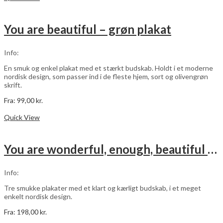
har
flere
varianter.
You are beautiful – grøn plakat
Mulighederne
kan
vælges
Info:
på
varesiden
En smuk og enkel plakat med et stærkt budskab. Holdt i et moderne
nordisk design, som passer ind i de fleste hjem, sort og olivengrøn
skrift.
Fra:
99,00
kr.
Dette
Vælg muligheder
vare
Quick View
har
flere
varianter.
You are wonderful, enough, beautiful – grøn – 3 stk plakater
Mulighederne
kan
vælges
Info:
på
varesiden
Tre smukke plakater med et klart og kærligt budskab, i et meget
enkelt nordisk design.
Fra:
198,00
kr.
Dette
Vælg muligheder