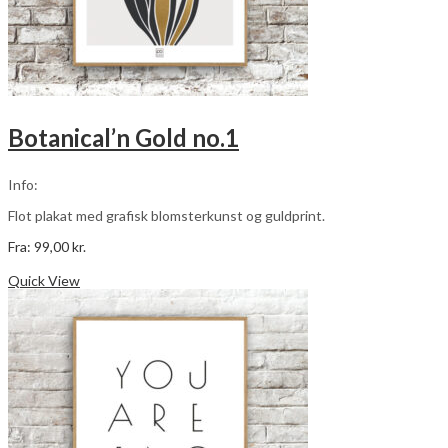
Botanical’n Gold no.1
Info:
Flot plakat med grafisk blomsterkunst og guldprint.
Fra:
99,00
kr.
Dette
Vælg muligheder
vare
Quick View
har
flere
varianter.
Mulighederne
kan
vælges
på
varesiden