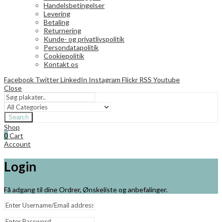
Handelsbetingelser
Levering
Betaling
Returnering
Kunde- og privatlivspolitik
Persondatapolitik
Cookiepolitik
Kontakt os
Facebook
Twitter
LinkedIn
Instagram
Flickr
RSS
Youtube
Close
Search
Shop
0
Cart
Account
Login
Få adgang til dine Ordrer, Ønskeliste og anbefalinger.