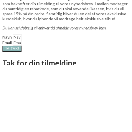
som bekræfter din tilmelding til vores nyhedsbrev. I mailen modtager
du samtidig en rabatkode, som du skal anvende i kassen, hvis du vil
spare 15% på din ordre. Samtidig bliver du en del af vores eksklusive
kundeklub, hvor du løbende vil modtage helt eksklusive tilbud.
Du kan selvfølgelig til enhver tid afmelde vores nyhedsbrev igen.
Navn
Email
JA TAK!
Tak for din tilmelding
✔
Fri fragt ved køb over 499,-
✔
Kun 1-3 dages levering
✔
Dansk
iværksætteri
✔
Dansk produktion
✔
Sikker betaling med
mobilepay eller kort
✔
Fuld tilfredshed
✔
Cookiepolitik
Har du brug for at kontakte os?
CVR 31104009
+45 20664373
Info@plakatvaeggen.dk