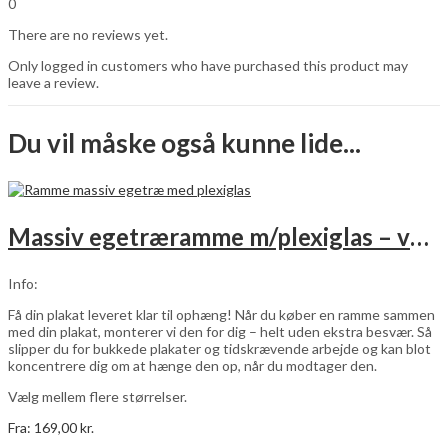
0
There are no reviews yet.
Only logged in customers who have purchased this product may
leave a review.
Du vil måske også kunne lide...
Massiv egetræramme m/plexiglas – vælg størrelse
Info:
Få din plakat leveret klar til ophæng! Når du køber en ramme sammen
med din plakat, monterer vi den for dig – helt uden ekstra besvær. Så
slipper du for bukkede plakater og tidskrævende arbejde og kan blot
koncentrere dig om at hænge den op, når du modtager den.
Vælg mellem flere størrelser.
Fra:
169,00
kr.
Dette
Vælg muligheder