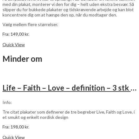
med din plakat, monterer vi den for dig – helt uden ekstra besvær. Så
slipper du for bukkede plakater og tidskrævende arbejde og kan blot
koncentrere dig om at hænge den op, når du modtager den.
Vælg mellem flere størrelser.
Fra:
149,00
kr.
Dette
Vælg muligheder
vare
Quick View
har
flere
Minder om
varianter.
Mulighederne
kan
vælges
på
Life – Faith – Love – definition – 3 stk plakater
varesiden
Info:
Tre citat plakater som definerer de tre begreber Live, Faith og Love, i
et smukt og enkelt nordisk design
Fra:
198,00
kr.
Dette
Vælg muligheder
vare
Quick View