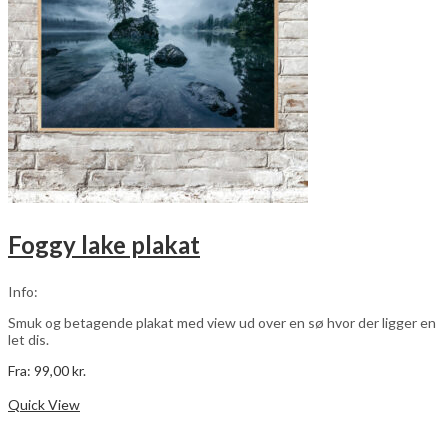
på
varesiden
Foggy lake plakat
Info:
Smuk og betagende plakat med view ud over en sø hvor der ligger en
let dis.
Fra:
99,00
kr.
Dette
Vælg muligheder
vare
Quick View
har
flere