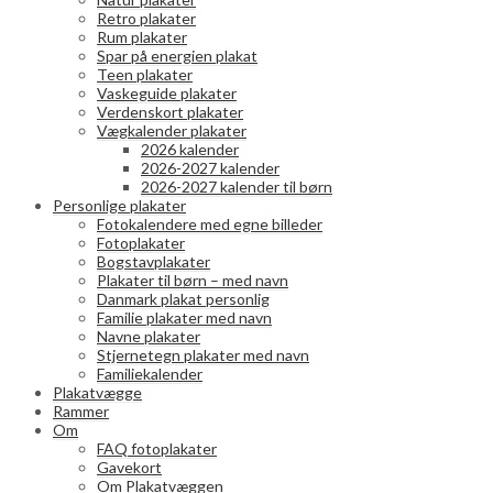
Retro plakater
Rum plakater
Spar på energien plakat
Teen plakater
Vaskeguide plakater
Verdenskort plakater
Vægkalender plakater
2026 kalender
2026-2027 kalender
2026-2027 kalender til børn
Personlige plakater
Fotokalendere med egne billeder
Fotoplakater
Bogstavplakater
Plakater til børn – med navn
Danmark plakat personlig
Familie plakater med navn
Navne plakater
Stjernetegn plakater med navn
Familiekalender
Plakatvægge
Rammer
Om
FAQ fotoplakater
Gavekort
Om Plakatvæggen