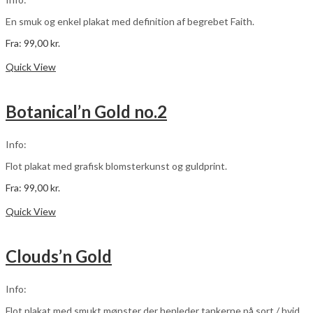
på
varesiden
En smuk og enkel plakat med definition af begrebet Faith.
Fra:
99,00
kr.
Dette
Vælg muligheder
vare
Quick View
har
flere
varianter.
Botanical’n Gold no.2
Mulighederne
kan
vælges
Info:
på
varesiden
Flot plakat med grafisk blomsterkunst og guldprint.
Fra:
99,00
kr.
Dette
Vælg muligheder
vare
Quick View
har
flere
varianter.
Clouds’n Gold
Mulighederne
kan
vælges
Info:
på
varesiden
Flot plakat med smukt mønster der henleder tankerne på sort / hvid