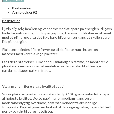
0,00
kr.
energien
-
Beskrivelse
i
Anmeldelser (0)
bryggerset
-
Beskrivelse
white
quantity
Hjælp dig selv, familien og vennerne med at spare på energien, til gavn
både for naturen og for din pengepung. De små budskaber er skrevet
med et glimt i øjet, så det ikke bare bliver en sur tjans at skulle spare
lidt på energien.
Plakaterne findes i flere farver og til de fleste rum i huset, og
matcher med vores øvrige plakater.
Fås i flere størrelser. Tilkøber du samtidig en ramme, så monterer vi
plakaten i rammen inden afsendelse, så den er klar til at hænge op,
når du modtager pakken fra os.
Vælg mellem flere slags kvalitetspapir
Vores plakater printer vi som standard på 190 grams satin foto papir
af højeste kvalitet. Dette papir har en medium glans og en
modstandsdygtig overflade, som man kender fra almindelige
fotoprints. Papiret giver en fantastisk farvegengivelse, og er det helt
perfekte valg til vores fotolister.