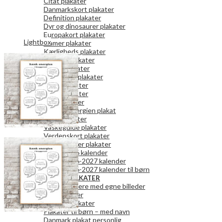
Citat plakater
Danmarkskort plakater
Definition plakater
Dyr og dinosaurer plakater
Europakort plakater
Lightbox
Gamer plakater
Kærligheds plakater
Køkken plakater
Kunst plakater
Mor og Far plakater
Natur plakater
Retro plakater
Rum plakater
Spar på energien plakat
Teen plakater
Vaskeguide plakater
Verdenskort plakater
Vægkalender plakater
2026 kalender
2026-2027 kalender
2026-2027 kalender til børn
PERSONLIGE PLAKATER
Fotokalendere med egne billeder
Fotoplakater
Bogstavplakater
Plakater til børn – med navn
Danmark plakat personlig