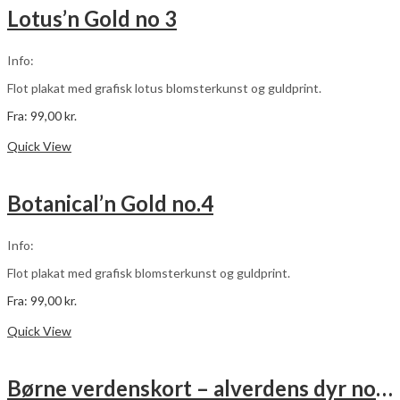
varianter.
Lotus’n Gold no 3
Mulighederne
kan
vælges
Info:
på
varesiden
Flot plakat med grafisk lotus blomsterkunst og guldprint.
Fra:
99,00
kr.
Dette
Vælg muligheder
vare
Quick View
har
flere
varianter.
Botanical’n Gold no.4
Mulighederne
kan
vælges
Info:
på
varesiden
Flot plakat med grafisk blomsterkunst og guldprint.
Fra:
99,00
kr.
Dette
Vælg muligheder
vare
Quick View
har
flere
varianter.
Børne verdenskort – alverdens dyr no. 3
Mulighederne