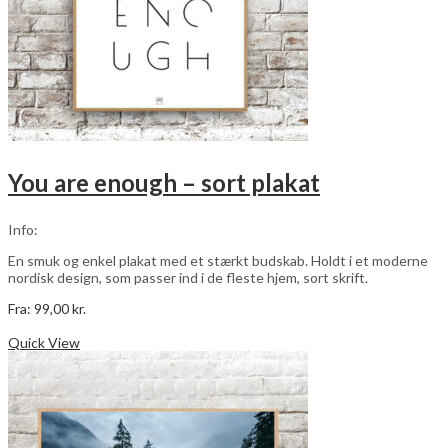
You are enough – sort plakat
Info:
En smuk og enkel plakat med et stærkt budskab. Holdt i et moderne
nordisk design, som passer ind i de fleste hjem, sort skrift.
Fra:
99,00
kr.
Dette
Vælg muligheder
vare
Quick View
har
flere
varianter.
Mulighederne
kan
vælges