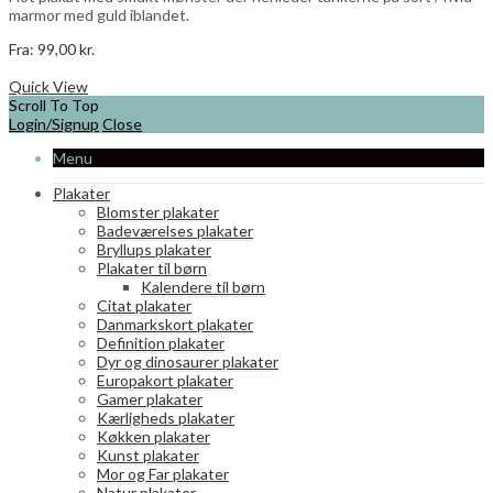
marmor med guld iblandet.
Fra:
99,00
kr.
Dette
Vælg muligheder
vare
Quick View
har
Scroll To Top
flere
Login/Signup
Close
varianter.
Menu
Mulighederne
kan
Plakater
vælges
Blomster plakater
på
Badeværelses plakater
varesiden
Bryllups plakater
Plakater til børn
Kalendere til børn
Citat plakater
Danmarkskort plakater
Definition plakater
Dyr og dinosaurer plakater
Europakort plakater
Gamer plakater
Kærligheds plakater
Køkken plakater
Kunst plakater
Mor og Far plakater
Natur plakater