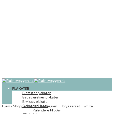
PLAKATER
Blomster plakater
Badeværelses plakater
Bryllups plakater
Plakater til børn
Hjem
»
Shoppen
»
Spar på energien – i bryggerset – white
Kalendere til børn