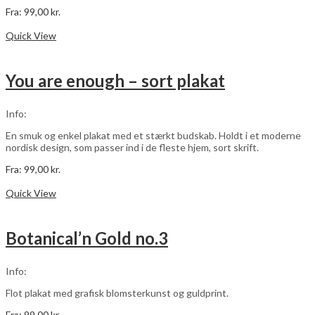
Fra:
99,00
kr.
Dette
Vælg muligheder
vare
Quick View
har
flere
varianter.
You are enough – sort plakat
Mulighederne
kan
vælges
Info:
på
varesiden
En smuk og enkel plakat med et stærkt budskab. Holdt i et moderne
nordisk design, som passer ind i de fleste hjem, sort skrift.
Fra:
99,00
kr.
Dette
Vælg muligheder
vare
Quick View
har
flere
varianter.
Botanical’n Gold no.3
Mulighederne
kan
vælges
Info:
på
varesiden
Flot plakat med grafisk blomsterkunst og guldprint.
Fra:
99,00
kr.