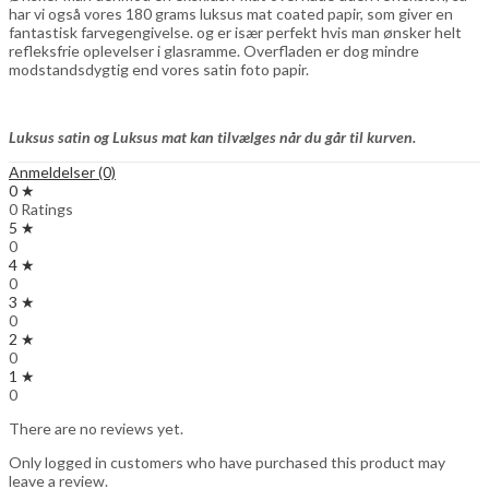
har vi også vores 180 grams luksus mat coated papir, som giver en
fantastisk farvegengivelse. og er især perfekt hvis man ønsker helt
refleksfrie oplevelser i glasramme. Overfladen er dog mindre
modstandsdygtig end vores satin foto papir.
Luksus satin og Luksus mat kan tilvælges når du går til kurven.
Anmeldelser (0)
0 ★
0 Ratings
5 ★
0
4 ★
0
3 ★
0
2 ★
0
1 ★
0
There are no reviews yet.
Only logged in customers who have purchased this product may
leave a review.