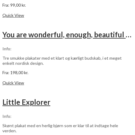
Fra:
99,00
kr.
Dette
Vælg muligheder
vare
Quick View
har
flere
varianter.
You are wonderful, enough, beautiful – grøn – 3 stk plakater
Mulighederne
kan
vælges
Info:
på
varesiden
Tre smukke plakater med et klart og kærligt budskab, i et meget
enkelt nordisk design.
Fra:
198,00
kr.
Dette
Vælg muligheder
vare
Quick View
har
flere
varianter.
Little Explorer
Mulighederne
kan
vælges
Info:
på
varesiden
Skønt plakat med en herlig bjørn som er klar til at indtage hele
verden.