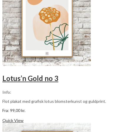
vælges
på
varesiden
Lotus’n Gold no 3
Info:
Flot plakat med grafisk lotus blomsterkunst og guldprint.
Fra:
99,00
kr.
Dette
Vælg muligheder
vare
Quick View
har
flere