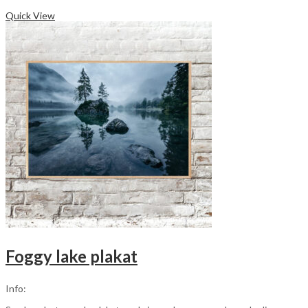
Dette
Vælg muligheder
vare
Quick View
har
flere
varianter.
Mulighederne
kan
vælges
på
varesiden
Foggy lake plakat
Info: