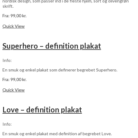
nordisk design, som passer ind i de fleste hjem, sort og olivengrøn
skrift.
Fra:
99,00
kr.
Dette
Vælg muligheder
vare
Quick View
har
flere
varianter.
Superhero – definition plakat
Mulighederne
kan
vælges
Info:
på
varesiden
En smuk og enkel plakat som definerer begrebet Superhero.
Fra:
99,00
kr.
Dette
Vælg muligheder
vare
Quick View
har
flere
varianter.
Love – definition plakat
Mulighederne
kan
vælges
Info:
på
varesiden
En smuk og enkel plakat med definition af begrebet Love.