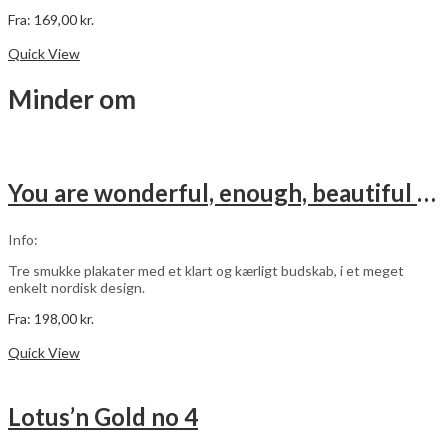
Fra:
169,00
kr.
Dette
Vælg muligheder
vare
Quick View
har
flere
Minder om
varianter.
Mulighederne
kan
vælges
på
You are wonderful, enough, beautiful – pink – 3 stk plakater
varesiden
Info:
Tre smukke plakater med et klart og kærligt budskab, i et meget
enkelt nordisk design.
Fra:
198,00
kr.
Dette
Vælg muligheder
vare
Quick View
har
flere
varianter.
Lotus’n Gold no 4
Mulighederne
kan