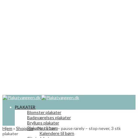
PLAKATER
Blomster plakater
Badeværelses plakater
Bryllups plakater
Plakater til børn
Hjem
»
Shoppen
»
Play often – pause rarely – stop never, 3 stk
Kalendere til børn
plakater