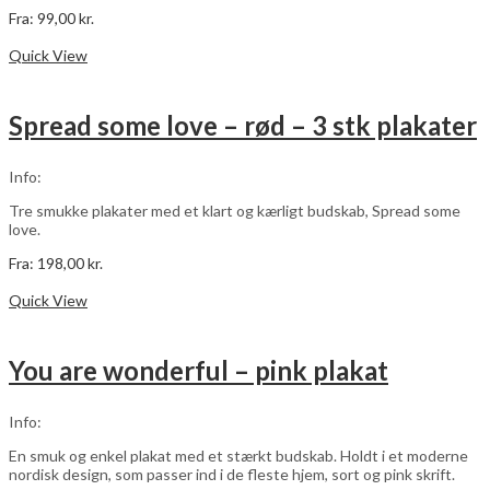
Fra:
99,00
kr.
Dette
Vælg muligheder
vare
Quick View
har
flere
varianter.
Spread some love – rød – 3 stk plakater
Mulighederne
kan
vælges
Info:
på
varesiden
Tre smukke plakater med et klart og kærligt budskab, Spread some
love.
Fra:
198,00
kr.
Dette
Vælg muligheder
vare
Quick View
har
flere
varianter.
You are wonderful – pink plakat
Mulighederne
kan
vælges
Info:
på
varesiden
En smuk og enkel plakat med et stærkt budskab. Holdt i et moderne
nordisk design, som passer ind i de fleste hjem, sort og pink skrift.