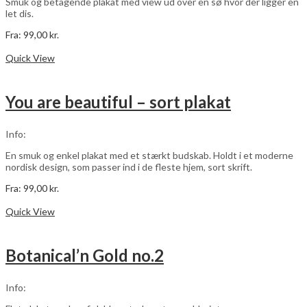
Smuk og betagende plakat med view ud over en sø hvor der ligger en
let dis.
Fra:
99,00
kr.
Dette
Vælg muligheder
vare
Quick View
har
flere
varianter.
You are beautiful – sort plakat
Mulighederne
kan
vælges
Info:
på
varesiden
En smuk og enkel plakat med et stærkt budskab. Holdt i et moderne
nordisk design, som passer ind i de fleste hjem, sort skrift.
Fra:
99,00
kr.
Dette
Vælg muligheder
vare
Quick View
har
flere
varianter.
Botanical’n Gold no.2
Mulighederne
kan
vælges
Info:
på
varesiden