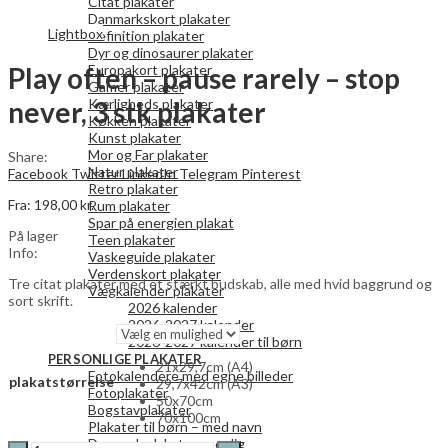
Citat plakater
Danmarkskort plakater
Lightbox
Definition plakater
Dyr og dinosaurer plakater
Play often – pause rarely – stop
Europakort plakater
Gamer plakater
never, 3 stk plakater
Kærligheds plakater
Køkken plakater
Kunst plakater
Mor og Far plakater
Share:
Natur plakater
Facebook
Twitter
LinkedIn
Telegram
Pinterest
Retro plakater
Fra:
198,00
kr.
Rum plakater
Spar på energien plakat
På lager
Teen plakater
Info:
Vaskeguide plakater
Verdenskort plakater
Tre citat plakater med et stærkt budskab, alle med hvid baggrund og
Vægkalender plakater
sort skrift.
2026 kalender
2026-2027 kalender
2026-2027 kalender til børn
PERSONLIGE PLAKATER
21x29,7cm (A4)
Fotokalendere med egne billeder
plakatstørrelse
29,7x42cm (A3)
Fotoplakater
50x70cm
Bogstavplakater
70x100cm
Plakater til børn – med navn
Danmark plakat personlig