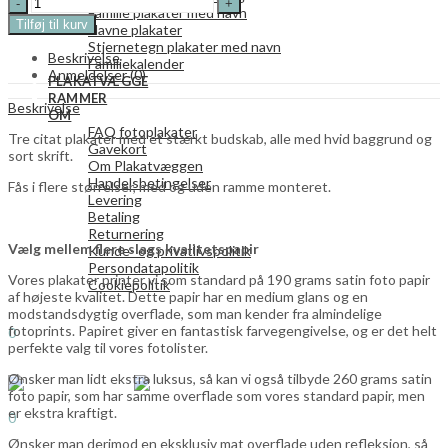
Play
Familie plakater med navn
often
Tilføj til kurv
Navne plakater
-
Stjernetegn plakater med navn
pause
Beskrivelse
Familiekalender
rarely
Anmeldelser (0)
PLAKATVÆGGE
-
RAMMER
stop
Beskrivelse
OM
never,
FAQ fotoplakater
3
Tre citat plakater med et stærkt budskab, alle med hvid baggrund og
Gavekort
stk
sort skrift.
Om Plakatvæggen
plakater
Handelsbetingelser
Fås i flere størrelser, med og uden ramme monteret.
quantity
Levering
Betaling
Returnering
Vælg mellem flere slags kvalitetspapir
Kunde- og privatlivspolitik
Persondatapolitik
Vores plakater printer vi som standard på 190 grams satin foto papir
Cookiepolitik
af højeste kvalitet. Dette papir har en medium glans og en
modstandsdygtig overflade, som man kender fra almindelige
Search
fotoprints. Papiret giver en fantastisk farvegengivelse, og er det helt
0
perfekte valg til vores fotolister.
0,00
kr.
Menu
Ønsker man lidt ekstra luksus, så kan vi også tilbyde 260 grams satin
foto papir, som har samme overflade som vores standard papir, men
Search
er ekstra kraftigt.
0
0,00
kr.
Ønsker man derimod en eksklusiv mat overflade uden refleksion, så