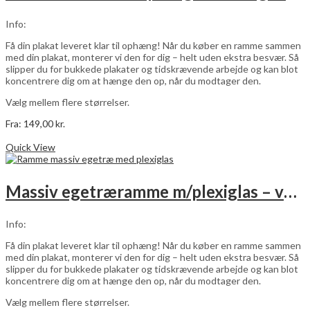
kan
vælges
Info:
på
varesiden
Få din plakat leveret klar til ophæng! Når du køber en ramme sammen
med din plakat, monterer vi den for dig – helt uden ekstra besvær. Så
slipper du for bukkede plakater og tidskrævende arbejde og kan blot
koncentrere dig om at hænge den op, når du modtager den.
Vælg mellem flere størrelser.
Fra:
149,00
kr.
Dette
Vælg muligheder
vare
Quick View
har
flere
varianter.
Massiv egetræramme m/plexiglas – vælg størrelse
Mulighederne
kan
vælges
Info:
på
varesiden
Få din plakat leveret klar til ophæng! Når du køber en ramme sammen
med din plakat, monterer vi den for dig – helt uden ekstra besvær. Så
slipper du for bukkede plakater og tidskrævende arbejde og kan blot
koncentrere dig om at hænge den op, når du modtager den.
Vælg mellem flere størrelser.