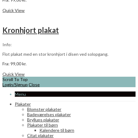
Dette
Vælg muligheder
vare
Quick View
har
flere
varianter.
Kronhjort plakat
Mulighederne
kan
vælges
Info:
på
varesiden
Flot plakat med en stor kronhjort i disen ved solopgang.
Fra:
99,00
kr.
Dette
Vælg muligheder
vare
Quick View
har
Scroll To Top
flere
Login/Signup
Close
varianter.
Menu
Mulighederne
kan
Plakater
vælges
Blomster plakater
på
Badeværelses plakater
varesiden
Bryllups plakater
Plakater til børn
Kalendere til børn
Citat plakater