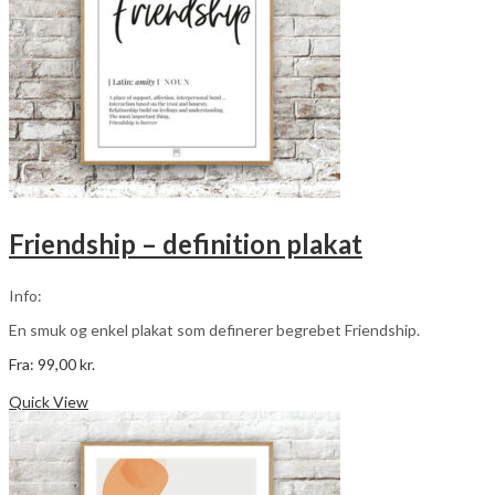
varesiden
Friendship – definition plakat
Info:
En smuk og enkel plakat som definerer begrebet Friendship.
Fra:
99,00
kr.
Dette
Vælg muligheder
vare
Quick View
har
flere
varianter.
Mulighederne
kan