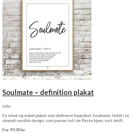
varianter.
Mulighederne
kan
vælges
på
varesiden
Soulmate – definition plakat
Info:
En smuk og enkel plakat som definerer begrebet Soulmate. Holdt i et
simpelt nordisk design, som passer ind i de fleste hjem, sort skrift.
Fra:
99,00
kr.