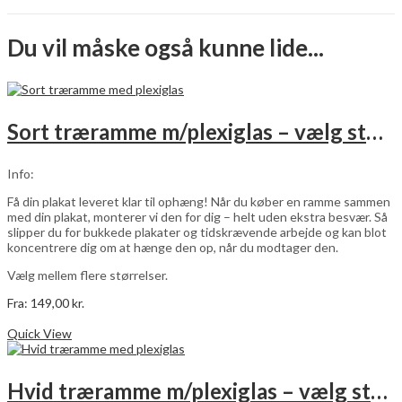
Du vil måske også kunne lide...
Sort træramme m/plexiglas – vælg størrelse
Info:
Få din plakat leveret klar til ophæng! Når du køber en ramme sammen
med din plakat, monterer vi den for dig – helt uden ekstra besvær. Så
slipper du for bukkede plakater og tidskrævende arbejde og kan blot
koncentrere dig om at hænge den op, når du modtager den.
Vælg mellem flere størrelser.
Fra:
149,00
kr.
Dette
Vælg muligheder
vare
Quick View
har
flere
varianter.
Hvid træramme m/plexiglas – vælg størrelse
Mulighederne