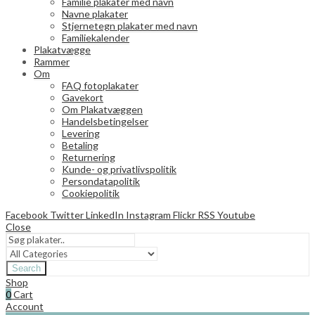
Familie plakater med navn
Navne plakater
Stjernetegn plakater med navn
Familiekalender
Plakatvægge
Rammer
Om
FAQ fotoplakater
Gavekort
Om Plakatvæggen
Handelsbetingelser
Levering
Betaling
Returnering
Kunde- og privatlivspolitik
Persondatapolitik
Cookiepolitik
Facebook
Twitter
LinkedIn
Instagram
Flickr
RSS
Youtube
Close
Search
Shop
0
Cart
Account