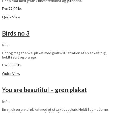
Flot plakat med grafisk blomsterkunst og guldprint.
Fra:
99,00
kr.
Dette
Vælg muligheder
vare
Quick View
har
flere
varianter.
Birds no 3
Mulighederne
kan
vælges
Info:
på
varesiden
Flot og meget enkel plakat med grafisk illustration af en enkelt fugl,
holdt i sort og orange.
Fra:
99,00
kr.
Dette
Vælg muligheder
vare
Quick View
har
flere
varianter.
You are beautiful – grøn plakat
Mulighederne
kan
vælges
Info:
på
varesiden
En smuk og enkel plakat med et stærkt budskab. Holdt i et moderne