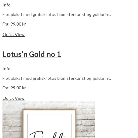
vælges
Info:
på
varesiden
Flot plakat med grafisk lotus blomsterkunst og guldprint.
Fra:
99,00
kr.
Dette
Vælg muligheder
vare
Quick View
har
flere
varianter.
Lotus’n Gold no 1
Mulighederne
kan
vælges
Info:
på
varesiden
Flot plakat med grafisk lotus blomsterkunst og guldprint.
Fra:
99,00
kr.
Dette
Vælg muligheder
vare
Quick View
har
flere
varianter.
Mulighederne
kan
vælges
på