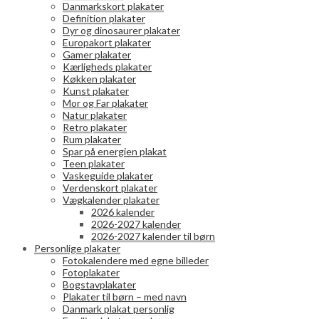
Danmarkskort plakater
Definition plakater
Dyr og dinosaurer plakater
Europakort plakater
Gamer plakater
Kærligheds plakater
Køkken plakater
Kunst plakater
Mor og Far plakater
Natur plakater
Retro plakater
Rum plakater
Spar på energien plakat
Teen plakater
Vaskeguide plakater
Verdenskort plakater
Vægkalender plakater
2026 kalender
2026-2027 kalender
2026-2027 kalender til børn
Personlige plakater
Fotokalendere med egne billeder
Fotoplakater
Bogstavplakater
Plakater til børn – med navn
Danmark plakat personlig