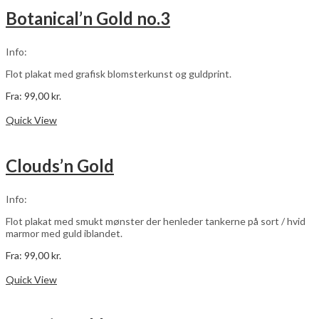
varianter.
Botanical’n Gold no.3
Mulighederne
kan
vælges
Info:
på
varesiden
Flot plakat med grafisk blomsterkunst og guldprint.
Fra:
99,00
kr.
Dette
Vælg muligheder
vare
Quick View
har
flere
varianter.
Clouds’n Gold
Mulighederne
kan
vælges
Info:
på
varesiden
Flot plakat med smukt mønster der henleder tankerne på sort / hvid
marmor med guld iblandet.
Fra:
99,00
kr.
Dette
Vælg muligheder
vare
Quick View
har
flere
varianter.