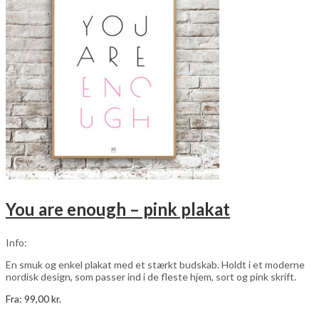
varesiden
You are enough – pink plakat
Info:
En smuk og enkel plakat med et stærkt budskab. Holdt i et moderne
nordisk design, som passer ind i de fleste hjem, sort og pink skrift.
Fra:
99,00
kr.
Dette
Vælg muligheder