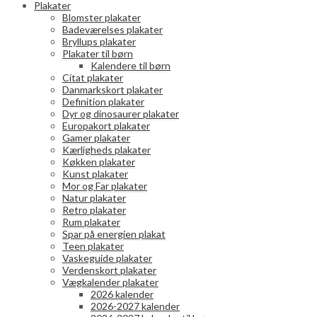
Plakater
vælges
Blomster plakater
på
Badeværelses plakater
varesiden
Bryllups plakater
Plakater til børn
Kalendere til børn
Citat plakater
Danmarkskort plakater
Definition plakater
Dyr og dinosaurer plakater
Europakort plakater
Gamer plakater
Kærligheds plakater
Køkken plakater
Kunst plakater
Mor og Far plakater
Natur plakater
Retro plakater
Rum plakater
Spar på energien plakat
Teen plakater
Vaskeguide plakater
Verdenskort plakater
Vægkalender plakater
2026 kalender
2026-2027 kalender