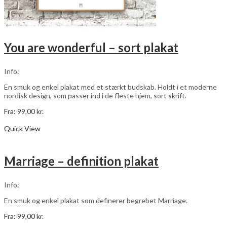
You are wonderful – sort plakat
Info:
En smuk og enkel plakat med et stærkt budskab. Holdt i et moderne
nordisk design, som passer ind i de fleste hjem, sort skrift.
Fra:
99,00
kr.
Dette
Vælg muligheder
vare
Quick View
har
flere
varianter.
Marriage – definition plakat
Mulighederne
kan
vælges
Info:
på
varesiden
En smuk og enkel plakat som definerer begrebet Marriage.
Fra:
99,00
kr.
Dette
Vælg muligheder