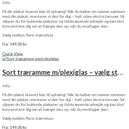
Info:
Få din plakat leveret klar til ophæng! Når du køber en ramme sammen
med din plakat, monterer vi den for dig – helt uden ekstra besvær. Så
slipper du for bukkede plakater og tidskrævende arbejde og kan blot
koncentrere dig om at hænge den op, når du modtager den.
Vælg mellem flere størrelser.
Fra:
149,00
kr.
Dette
Vælg muligheder
vare
Quick View
har
flere
varianter.
Sort træramme m/plexiglas – vælg størrelse
Mulighederne
kan
vælges
Info:
på
varesiden
Få din plakat leveret klar til ophæng! Når du køber en ramme sammen
med din plakat, monterer vi den for dig – helt uden ekstra besvær. Så
slipper du for bukkede plakater og tidskrævende arbejde og kan blot
koncentrere dig om at hænge den op, når du modtager den.
Vælg mellem flere størrelser.
Fra:
149,00
kr.