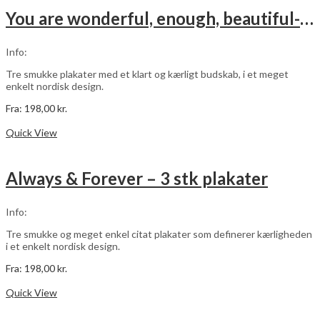
varianter.
You are wonderful, enough, beautiful- sort – 3 stk plakater
Mulighederne
kan
vælges
Info:
på
varesiden
Tre smukke plakater med et klart og kærligt budskab, i et meget
enkelt nordisk design.
Fra:
198,00
kr.
Dette
Vælg muligheder
vare
Quick View
har
flere
varianter.
Always & Forever – 3 stk plakater
Mulighederne
kan
vælges
Info:
på
varesiden
Tre smukke og meget enkel citat plakater som definerer kærligheden
i et enkelt nordisk design.
Fra:
198,00
kr.
Dette
Vælg muligheder
vare
Quick View
har
flere