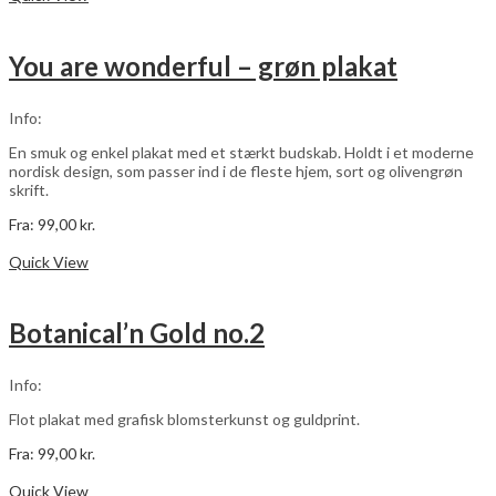
har
flere
varianter.
You are wonderful – grøn plakat
Mulighederne
kan
vælges
Info:
på
varesiden
En smuk og enkel plakat med et stærkt budskab. Holdt i et moderne
nordisk design, som passer ind i de fleste hjem, sort og olivengrøn
skrift.
Fra:
99,00
kr.
Dette
Vælg muligheder
vare
Quick View
har
flere
varianter.
Botanical’n Gold no.2
Mulighederne
kan
vælges
Info:
på
varesiden
Flot plakat med grafisk blomsterkunst og guldprint.
Fra:
99,00
kr.
Dette
Vælg muligheder
vare
Quick View