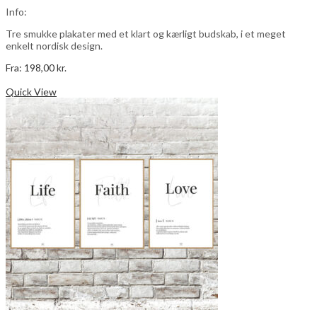
Info:
Tre smukke plakater med et klart og kærligt budskab, i et meget
enkelt nordisk design.
Fra:
198,00
kr.
Dette
Vælg muligheder
vare
Quick View
har
flere
varianter.
Mulighederne
kan
vælges
på
varesiden