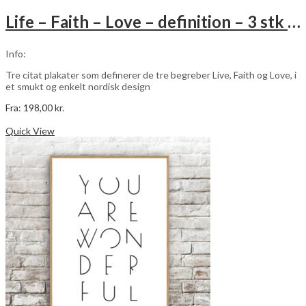
Life – Faith – Love – definition – 3 stk plakater
Info:
Tre citat plakater som definerer de tre begreber Live, Faith og Love, i
et smukt og enkelt nordisk design
Fra:
198,00
kr.
Dette
Vælg muligheder
vare
Quick View
har
flere
varianter.
Mulighederne
kan
vælges
på
varesiden