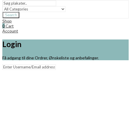
Search
Shop
0
Cart
Account
Login
Få adgang til dine Ordrer, Ønskeliste og anbefalinger.
Remember me
Lost your password?
Log in
Close
Min Kurv