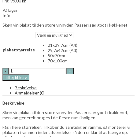
Fra:
99,00
kr.
På lager
Info:
Skøn vin plakat til den store vinnyder. Passer især godt i køkkenet
21x29,7cm (A4)
plakatstørrelse
29,7x42cm (A3)
50x70cm
70x100cm
My
blood
Tilføj til kurv
type
is
Beskrivelse
wine
Anmeldelser (0)
plakat
plakat
Beskrivelse
quantity
Skøn vin plakat til den store vinnyder. Passer især godt i køkkenet,
men kan generelt bruges i de fleste rum i boligen.
Fås i flere størrelser. Tilkøber du samtidig en ramme, så monterer vi
plakaten i rammen inden afsendelse, så den er klar til at hænge op,