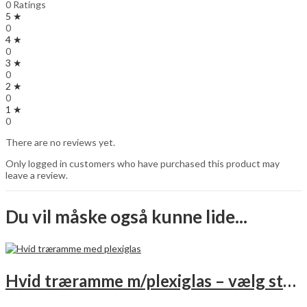
0 Ratings
5 ★
0
4 ★
0
3 ★
0
2 ★
0
1 ★
0
There are no reviews yet.
Only logged in customers who have purchased this product may
leave a review.
Du vil måske også kunne lide...
Hvid træramme m/plexiglas – vælg størrelse