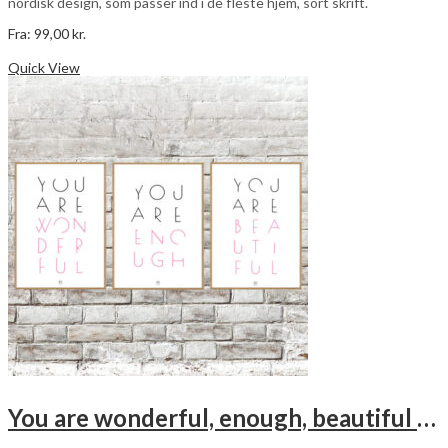
nordisk design, som passer ind i de fleste hjem, sort skrift.
Fra:
99,00
kr.
Dette
Vælg muligheder
vare
Quick View
har
flere
varianter.
Mulighederne
kan
vælges
på
varesiden
You are wonderful, enough, beautiful – pink – 3 stk plakater