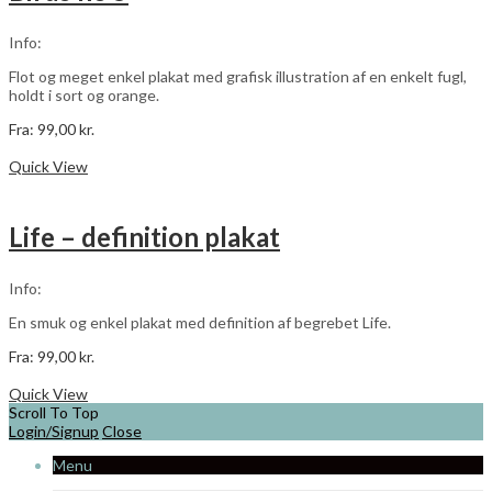
kan
vælges
Info:
på
varesiden
Flot og meget enkel plakat med grafisk illustration af en enkelt fugl,
holdt i sort og orange.
Fra:
99,00
kr.
Dette
Vælg muligheder
vare
Quick View
har
flere
varianter.
Life – definition plakat
Mulighederne
kan
vælges
Info:
på
varesiden
En smuk og enkel plakat med definition af begrebet Life.
Fra:
99,00
kr.
Dette
Vælg muligheder
vare
Quick View
har
Scroll To Top
flere
Login/Signup
Close
varianter.
Menu
Mulighederne
kan