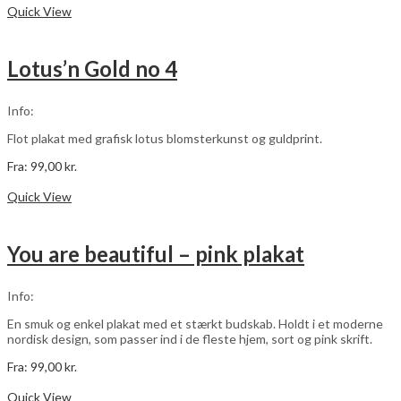
vare
Quick View
har
flere
varianter.
Lotus’n Gold no 4
Mulighederne
kan
vælges
Info:
på
varesiden
Flot plakat med grafisk lotus blomsterkunst og guldprint.
Fra:
99,00
kr.
Dette
Vælg muligheder
vare
Quick View
har
flere
varianter.
You are beautiful – pink plakat
Mulighederne
kan
vælges
Info:
på
varesiden
En smuk og enkel plakat med et stærkt budskab. Holdt i et moderne
nordisk design, som passer ind i de fleste hjem, sort og pink skrift.
Fra:
99,00
kr.
Dette
Vælg muligheder
vare
Quick View