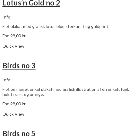
Lotus’n Gold no 2
Mulighederne
kan
vælges
Info:
på
varesiden
Flot plakat med grafisk lotus blomsterkunst og guldprint.
Fra:
99,00
kr.
Dette
Vælg muligheder
vare
Quick View
har
flere
varianter.
Birds no 3
Mulighederne
kan
vælges
Info:
på
varesiden
Flot og meget enkel plakat med grafisk illustration af en enkelt fugl,
holdt i sort og orange.
Fra:
99,00
kr.
Dette
Vælg muligheder
vare
Quick View
har
flere
varianter.
Birds no 5
Mulighederne