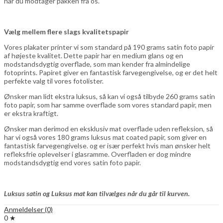
når du modtager pakken fra os.
Vælg mellem flere slags kvalitetspapir
Vores plakater printer vi som standard på 190 grams satin foto papir
af højeste kvalitet. Dette papir har en medium glans og en
modstandsdygtig overflade, som man kender fra almindelige
fotoprints. Papiret giver en fantastisk farvegengivelse, og er det helt
perfekte valg til vores fotolister.
Ønsker man lidt ekstra luksus, så kan vi også tilbyde 260 grams satin
foto papir, som har samme overflade som vores standard papir, men
er ekstra kraftigt.
Ønsker man derimod en eksklusiv mat overflade uden refleksion, så
har vi også vores 180 grams luksus mat coated papir, som giver en
fantastisk farvegengivelse. og er især perfekt hvis man ønsker helt
refleksfrie oplevelser i glasramme. Overfladen er dog mindre
modstandsdygtig end vores satin foto papir.
Luksus satin og Luksus mat kan tilvælges når du går til kurven.
Anmeldelser (0)
0 ★