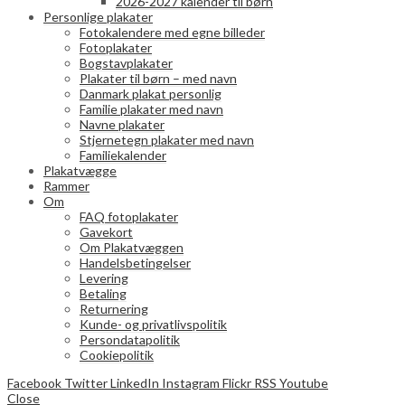
2026-2027 kalender til børn
Personlige plakater
Fotokalendere med egne billeder
Fotoplakater
Bogstavplakater
Plakater til børn – med navn
Danmark plakat personlig
Familie plakater med navn
Navne plakater
Stjernetegn plakater med navn
Familiekalender
Plakatvægge
Rammer
Om
FAQ fotoplakater
Gavekort
Om Plakatvæggen
Handelsbetingelser
Levering
Betaling
Returnering
Kunde- og privatlivspolitik
Persondatapolitik
Cookiepolitik
Facebook
Twitter
LinkedIn
Instagram
Flickr
RSS
Youtube
Close