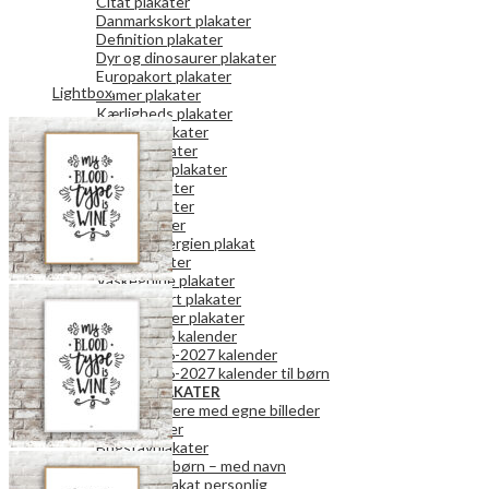
Citat plakater
Danmarkskort plakater
Definition plakater
Dyr og dinosaurer plakater
Europakort plakater
Lightbox
Gamer plakater
Kærligheds plakater
Køkken plakater
Kunst plakater
Mor og Far plakater
Natur plakater
Retro plakater
Rum plakater
Spar på energien plakat
Teen plakater
Vaskeguide plakater
Verdenskort plakater
Vægkalender plakater
2026 kalender
2026-2027 kalender
2026-2027 kalender til børn
PERSONLIGE PLAKATER
Fotokalendere med egne billeder
Fotoplakater
Bogstavplakater
Plakater til børn – med navn
Danmark plakat personlig