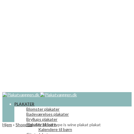
PLAKATER
Blomster plakater
Badeværelses plakater
Bryllups plakater
Plakater til børn
Hjem
»
Shoppen
»
My blood type is wine plakat plakat
Kalendere til børn