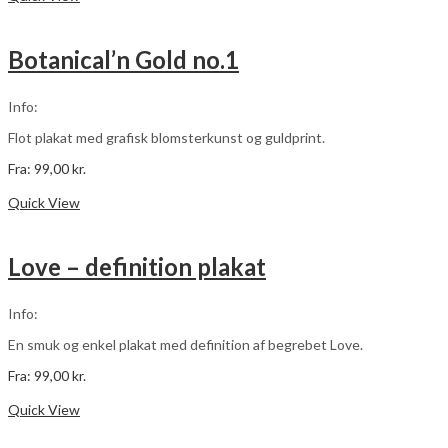
har
flere
varianter.
Botanical’n Gold no.1
Mulighederne
kan
vælges
Info:
på
varesiden
Flot plakat med grafisk blomsterkunst og guldprint.
Fra:
99,00
kr.
Dette
Vælg muligheder
vare
Quick View
har
flere
varianter.
Love – definition plakat
Mulighederne
kan
vælges
Info:
på
varesiden
En smuk og enkel plakat med definition af begrebet Love.
Fra:
99,00
kr.
Dette
Vælg muligheder
vare
Quick View
har
flere