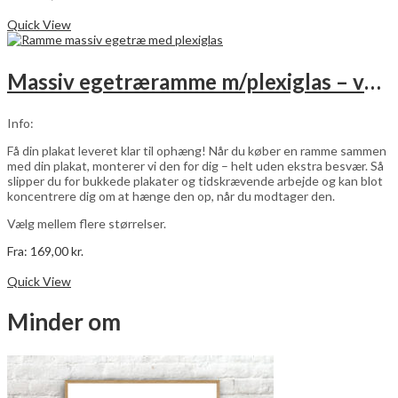
Dette
Vælg muligheder
vare
Quick View
har
flere
varianter.
Massiv egetræramme m/plexiglas – vælg størrelse
Mulighederne
kan
vælges
Info:
på
varesiden
Få din plakat leveret klar til ophæng! Når du køber en ramme sammen
med din plakat, monterer vi den for dig – helt uden ekstra besvær. Så
slipper du for bukkede plakater og tidskrævende arbejde og kan blot
koncentrere dig om at hænge den op, når du modtager den.
Vælg mellem flere størrelser.
Fra:
169,00
kr.
Dette
Vælg muligheder
vare
Quick View
har
flere
Minder om
varianter.
Mulighederne
kan
vælges
på