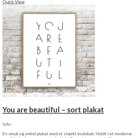
vare
Quick View
har
flere
varianter.
Mulighederne
kan
vælges
på
varesiden
You are beautiful – sort plakat
Info:
En smuk og enkel plakat med et stærkt budskab. Holdt i et moderne