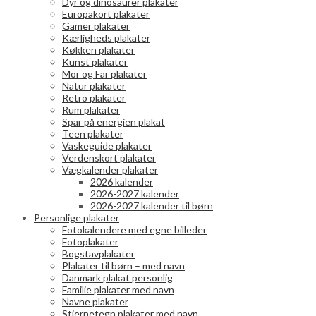
Dyr og dinosaurer plakater
Europakort plakater
Gamer plakater
Kærligheds plakater
Køkken plakater
Kunst plakater
Mor og Far plakater
Natur plakater
Retro plakater
Rum plakater
Spar på energien plakat
Teen plakater
Vaskeguide plakater
Verdenskort plakater
Vægkalender plakater
2026 kalender
2026-2027 kalender
2026-2027 kalender til børn
Personlige plakater
Fotokalendere med egne billeder
Fotoplakater
Bogstavplakater
Plakater til børn – med navn
Danmark plakat personlig
Familie plakater med navn
Navne plakater
Stjernetegn plakater med navn