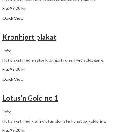
Fra:
99,00
kr.
Dette
Vælg muligheder
vare
Quick View
har
flere
varianter.
Kronhjort plakat
Mulighederne
kan
vælges
Info:
på
varesiden
Flot plakat med en stor kronhjort i disen ved solopgang.
Fra:
99,00
kr.
Dette
Vælg muligheder
vare
Quick View
har
flere
varianter.
Lotus’n Gold no 1
Mulighederne
kan
vælges
Info:
på
varesiden
Flot plakat med grafisk lotus blomsterkunst og guldprint.
Fra:
99,00
kr.