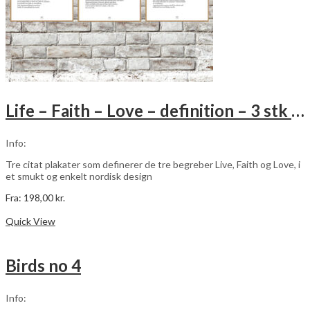
Life – Faith – Love – definition – 3 stk plakater
Info:
Tre citat plakater som definerer de tre begreber Live, Faith og Love, i
et smukt og enkelt nordisk design
Fra:
198,00
kr.
Dette
Vælg muligheder
vare
Quick View
har
flere
varianter.
Birds no 4
Mulighederne
kan
vælges
Info:
på