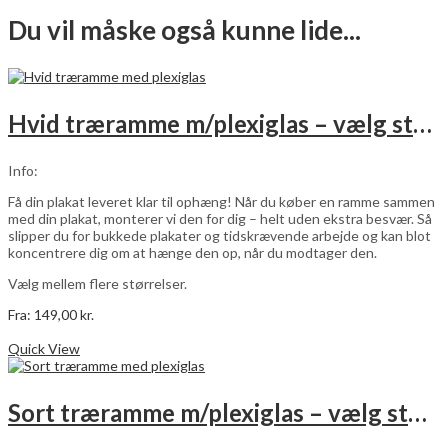
Du vil måske også kunne lide...
Hvid træramme m/plexiglas – vælg størrelse
Info:
Få din plakat leveret klar til ophæng! Når du køber en ramme sammen
med din plakat, monterer vi den for dig – helt uden ekstra besvær. Så
slipper du for bukkede plakater og tidskrævende arbejde og kan blot
koncentrere dig om at hænge den op, når du modtager den.
Vælg mellem flere størrelser.
Fra:
149,00
kr.
Dette
Vælg muligheder
vare
Quick View
har
flere
varianter.
Sort træramme m/plexiglas – vælg størrelse
Mulighederne
kan