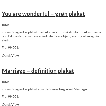
har
flere
varianter.
You are wonderful – grøn plakat
Mulighederne
kan
vælges
Info:
på
varesiden
En smuk og enkel plakat med et stærkt budskab. Holdt i et moderne
nordisk design, som passer ind i de fleste hjem, sort og olivengrøn
skrift.
Fra:
99,00
kr.
Dette
Vælg muligheder
vare
Quick View
har
flere
varianter.
Marriage – definition plakat
Mulighederne
kan
vælges
Info:
på
varesiden
En smuk og enkel plakat som definerer begrebet Marriage.
Fra:
99,00
kr.
Dette
Vælg muligheder
vare
Quick View