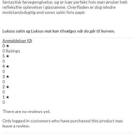
fantastisk farvegengivelse. og er især perfekt hvis man ønsker helt
refleksfrie oplevelser i glasramme. Overfladen er dog mindre
modstandsdygtig end vores satin foto papir.
Luksus satin og Luksus mat kan tilvælges når du går til kurven.
Anmeldelser (0)
0 ★
0 Ratings
5 ★
0
4 ★
0
3 ★
0
2 ★
0
1 ★
0
There are no reviews yet.
Only logged in customers who have purchased this product may
leave a review.