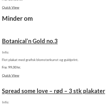
Dette
Vælg muligheder
vare
Quick View
har
flere
Minder om
varianter.
Mulighederne
kan
vælges
på
Botanical’n Gold no.3
varesiden
Info:
Flot plakat med grafisk blomsterkunst og guldprint.
Fra:
99,00
kr.
Dette
Vælg muligheder
vare
Quick View
har
flere
varianter.
Spread some love – rød – 3 stk plakater
Mulighederne
kan
vælges
Info:
på
varesiden