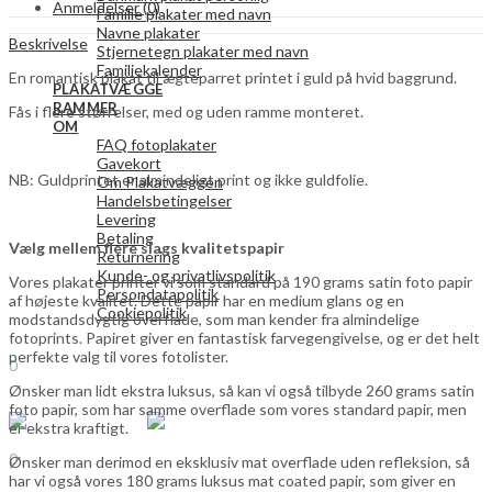
guld/hvid
Anmeldelser (0)
Familie plakater med navn
plakat
Navne plakater
quantity
Beskrivelse
Stjernetegn plakater med navn
Familiekalender
En romantisk plakat til ægteparret printet i guld på hvid baggrund.
PLAKATVÆGGE
RAMMER
Fås i flere størrelser, med og uden ramme monteret.
OM
FAQ fotoplakater
Gavekort
NB: Guldprintet er almindeligt print og ikke guldfolie.
Om Plakatvæggen
Handelsbetingelser
Levering
Betaling
Vælg mellem flere slags kvalitetspapir
Returnering
Kunde- og privatlivspolitik
Vores plakater printer vi som standard på 190 grams satin foto papir
Persondatapolitik
af højeste kvalitet. Dette papir har en medium glans og en
Cookiepolitik
modstandsdygtig overflade, som man kender fra almindelige
fotoprints. Papiret giver en fantastisk farvegengivelse, og er det helt
Search
perfekte valg til vores fotolister.
0
0,00
kr.
Ønsker man lidt ekstra luksus, så kan vi også tilbyde 260 grams satin
Menu
foto papir, som har samme overflade som vores standard papir, men
er ekstra kraftigt.
Search
0
Ønsker man derimod en eksklusiv mat overflade uden refleksion, så
0,00
kr.
har vi også vores 180 grams luksus mat coated papir, som giver en