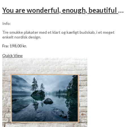
You are wonderful, enough, beautiful – grøn – 3 stk plakater
Info:
Tre smukke plakater med et klart og kærligt budskab, i et meget
enkelt nordisk design.
Fra:
198,00
kr.
Dette
Vælg muligheder
vare
Quick View
har
flere
varianter.
Mulighederne
kan
vælges
på
varesiden