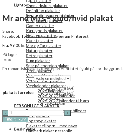
Citat plakater
Lightbox
Danmarkskort plakater
Definition plakater
Mr and Mrs – guld/hvid plakat
Dyr og dinosaurer plakater
Europakort plakater
Gamer plakater
Kærligheds plakater
Share:
Køkken plakater
Facebook
Twitter
LinkedIn
Telegram
Pinterest
Kunst plakater
Fra:
99,00
kr.
Mor og Far plakater
Natur plakater
På lager
Retro plakater
Info:
Rum plakater
Spar på energien plakat
En romantisk plakat til ægteparret printet i guld på sort baggrund.
Teen plakater
Vaskeguide plakater
Verdenskort plakater
Vægkalender plakater
21x29,7cm (A4)
2026 kalender
plakatstørrelse
29,7x42cm (A3)
2026-2027 kalender
50x70cm
2026-2027 kalender til børn
70x100cm
PERSONLIGE PLAKATER
Fotokalendere med egne billeder
Mr
Fotoplakater
and
Tilføj til kurv
Bogstavplakater
Mrs
Plakater til børn – med navn
-
Beskrivelse
Danmark plakat personlig