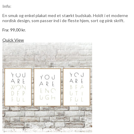
Info:
En smuk og enkel plakat med et stærkt budskab. Holdt i et moderne
nordisk design, som passer ind i de fleste hjem, sort og pink skrift.
Fra:
99,00
kr.
Dette
Vælg muligheder
vare
Quick View
har
flere
varianter.
Mulighederne
kan
vælges
på
varesiden