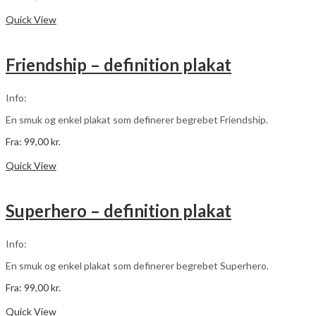
Dette
Vælg muligheder
vare
Quick View
har
flere
varianter.
Friendship – definition plakat
Mulighederne
kan
vælges
Info:
på
varesiden
En smuk og enkel plakat som definerer begrebet Friendship.
Fra:
99,00
kr.
Dette
Vælg muligheder
vare
Quick View
har
flere
varianter.
Superhero – definition plakat
Mulighederne
kan
vælges
Info:
på
varesiden
En smuk og enkel plakat som definerer begrebet Superhero.
Fra:
99,00
kr.
Dette
Vælg muligheder
vare
Quick View