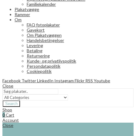
Familiekalender
Plakatvægge
Rammer
Om
FAQ fotoplakater
Gavekort
Om Plakatvæggen
Handelsbetingelser
Levering
Betaling
Returnering
Kunde- og privatlivspolitik
Persondatapolitik
Cookiepolitik
Facebook
Twitter
LinkedIn
Instagram
Flickr
RSS
Youtube
Close
Search
Shop
0
Cart
Account
Close