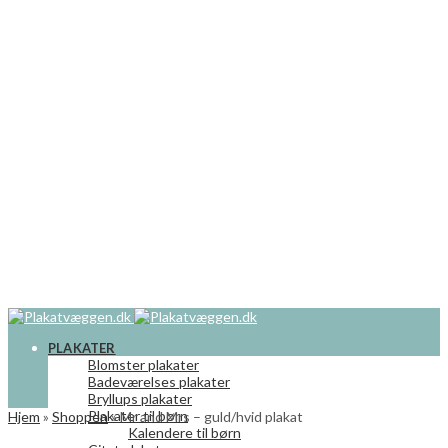
PLAKATER
Blomster plakater
Badeværelses plakater
Bryllups plakater
Plakater til børn
Hjem
»
Shoppen
»
Mr and Mrs – guld/hvid plakat
Kalendere til børn