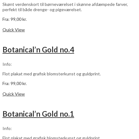
varesiden
Skønt verdenskort til børneværelset i skønne afdæmpede farver,
perfekt til både drenge- og pigeværelset.
Fra:
99,00
kr.
Dette
Vælg muligheder
vare
Quick View
har
flere
varianter.
Botanical’n Gold no.4
Mulighederne
kan
vælges
Info:
på
varesiden
Flot plakat med grafisk blomsterkunst og guldprint.
Fra:
99,00
kr.
Dette
Vælg muligheder
vare
Quick View
har
flere
varianter.
Botanical’n Gold no.1
Mulighederne
kan
vælges
Info:
på
varesiden
Flot plakat med grafisk blomsterkunst og guldprint.