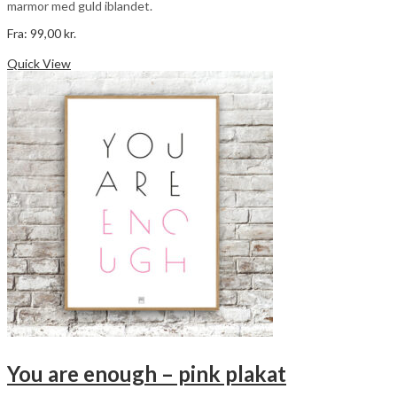
marmor med guld iblandet.
Fra:
99,00
kr.
Dette
Vælg muligheder
vare
Quick View
har
flere
varianter.
Mulighederne
kan
vælges
på
varesiden
You are enough – pink plakat