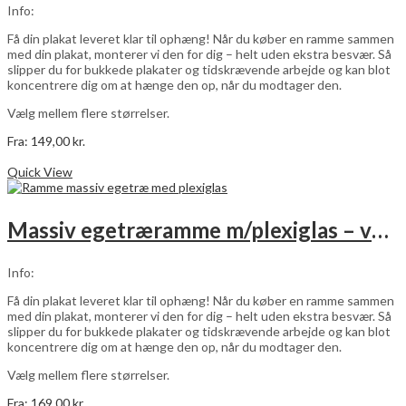
vælges
Info:
på
varesiden
Få din plakat leveret klar til ophæng! Når du køber en ramme sammen
med din plakat, monterer vi den for dig – helt uden ekstra besvær. Så
slipper du for bukkede plakater og tidskrævende arbejde og kan blot
koncentrere dig om at hænge den op, når du modtager den.
Vælg mellem flere størrelser.
Fra:
149,00
kr.
Dette
Vælg muligheder
vare
Quick View
har
flere
varianter.
Massiv egetræramme m/plexiglas – vælg størrelse
Mulighederne
kan
vælges
Info:
på
varesiden
Få din plakat leveret klar til ophæng! Når du køber en ramme sammen
med din plakat, monterer vi den for dig – helt uden ekstra besvær. Så
slipper du for bukkede plakater og tidskrævende arbejde og kan blot
koncentrere dig om at hænge den op, når du modtager den.
Vælg mellem flere størrelser.
Fra:
169,00
kr.