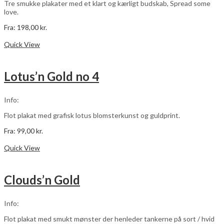
Tre smukke plakater med et klart og kærligt budskab, Spread some
love.
Fra:
198,00
kr.
Dette
Vælg muligheder
vare
Quick View
har
flere
varianter.
Lotus’n Gold no 4
Mulighederne
kan
vælges
Info:
på
varesiden
Flot plakat med grafisk lotus blomsterkunst og guldprint.
Fra:
99,00
kr.
Dette
Vælg muligheder
vare
Quick View
har
flere
varianter.
Clouds’n Gold
Mulighederne
kan
vælges
Info:
på
varesiden
Flot plakat med smukt mønster der henleder tankerne på sort / hvid