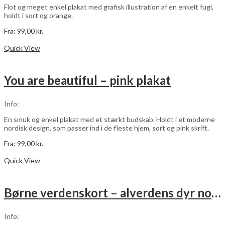
varesiden
Flot og meget enkel plakat med grafisk illustration af en enkelt fugl,
holdt i sort og orange.
Fra:
99,00
kr.
Dette
Vælg muligheder
vare
Quick View
har
flere
varianter.
You are beautiful – pink plakat
Mulighederne
kan
vælges
Info:
på
varesiden
En smuk og enkel plakat med et stærkt budskab. Holdt i et moderne
nordisk design, som passer ind i de fleste hjem, sort og pink skrift.
Fra:
99,00
kr.
Dette
Vælg muligheder
vare
Quick View
har
flere
varianter.
Børne verdenskort – alverdens dyr no. 3
Mulighederne
kan
vælges
Info:
på