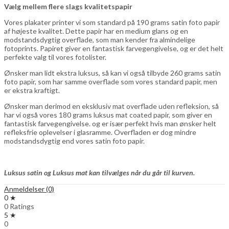
Vælg mellem flere slags kvalitetspapir
Vores plakater printer vi som standard på 190 grams satin foto papir
af højeste kvalitet. Dette papir har en medium glans og en
modstandsdygtig overflade, som man kender fra almindelige
fotoprints. Papiret giver en fantastisk farvegengivelse, og er det helt
perfekte valg til vores fotolister.
Ønsker man lidt ekstra luksus, så kan vi også tilbyde 260 grams satin
foto papir, som har samme overflade som vores standard papir, men
er ekstra kraftigt.
Ønsker man derimod en eksklusiv mat overflade uden refleksion, så
har vi også vores 180 grams luksus mat coated papir, som giver en
fantastisk farvegengivelse. og er især perfekt hvis man ønsker helt
refleksfrie oplevelser i glasramme. Overfladen er dog mindre
modstandsdygtig end vores satin foto papir.
Luksus satin og Luksus mat kan tilvælges når du går til kurven.
Anmeldelser (0)
0 ★
0 Ratings
5 ★
0