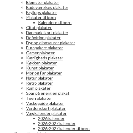
Blomster plakater
på
Badeværelses plakater
varesiden
Bryllups plakater
Plakater til børn
Kalendere til børn
Citat plakater
Danmarkskort plakater
Definition plakater
Dyr og dinosaurer plakater
Europakort plakater
Gamer plakater
Kærligheds plakater
Køkken plakater
Kunst plakater
Mor og Far plakater
Natur plakater
Retro plakater
Rum plakater
Spar på energien plakat
Teen plakater
Vaskeguide plakater
Verdenskort plakater
Vægkalender plakater
2026 kalender
2026-2027 kalender
2026-2027 kalender til børn