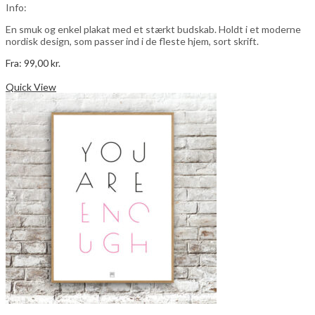
Info:
En smuk og enkel plakat med et stærkt budskab. Holdt i et moderne
nordisk design, som passer ind i de fleste hjem, sort skrift.
Fra:
99,00
kr.
Dette
Vælg muligheder
vare
Quick View
har
flere
varianter.
Mulighederne
kan
vælges
på
varesiden