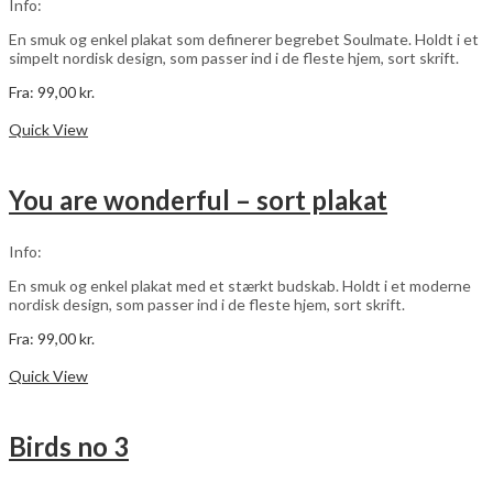
Info:
på
varesiden
En smuk og enkel plakat som definerer begrebet Soulmate. Holdt i et
simpelt nordisk design, som passer ind i de fleste hjem, sort skrift.
Fra:
99,00
kr.
Dette
Vælg muligheder
vare
Quick View
har
flere
varianter.
You are wonderful – sort plakat
Mulighederne
kan
vælges
Info:
på
varesiden
En smuk og enkel plakat med et stærkt budskab. Holdt i et moderne
nordisk design, som passer ind i de fleste hjem, sort skrift.
Fra:
99,00
kr.
Dette
Vælg muligheder
vare
Quick View
har
flere
varianter.
Birds no 3
Mulighederne
kan
vælges