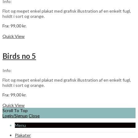
Info:
på
varesiden
Flot og meget enkel plakat med grafisk illustration af en enkelt fugl,
holdt i sort og orange.
Fra:
99,00
kr.
Dette
Vælg muligheder
vare
Quick View
har
flere
varianter.
Birds no 5
Mulighederne
kan
vælges
Info:
på
varesiden
Flot og meget enkel plakat med grafisk illustration af en enkelt fugl,
holdt i sort og orange.
Fra:
99,00
kr.
Dette
Vælg muligheder
vare
Quick View
har
Scroll To Top
flere
Login/Signup
Close
varianter.
Menu
Mulighederne
kan
Plakater
vælges