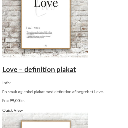
Love – definition plakat
Info:
En smuk og enkel plakat med definition af begrebet Love.
Fra:
99,00
kr.
Dette
Vælg muligheder
vare
Quick View
har
flere
varianter.