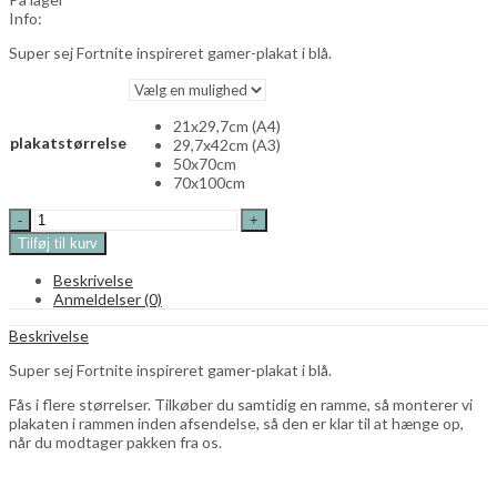
Info:
Super sej Fortnite inspireret gamer-plakat i blå.
21x29,7cm (A4)
plakatstørrelse
29,7x42cm (A3)
50x70cm
70x100cm
Loser
plakat,
Tilføj til kurv
blå
quantity
Beskrivelse
Anmeldelser (0)
Beskrivelse
Super sej Fortnite inspireret gamer-plakat i blå.
Fås i flere størrelser. Tilkøber du samtidig en ramme, så monterer vi
plakaten i rammen inden afsendelse, så den er klar til at hænge op,
når du modtager pakken fra os.