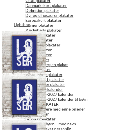
Citat plakater
Danmarkskort plakater
Definition plakater
Dyr og dinosaurer plakater
Europakort plakater
Lightbox
Gamer plakater
Kærligheds plakater
Køkken plakater
Kunst plakater
Mor og Far plakater
Natur plakater
Retro plakater
Rum plakater
Spar på energien plakat
Teen plakater
Vaskeguide plakater
Verdenskort plakater
Vægkalender plakater
2026 kalender
2026-2027 kalender
2026-2027 kalender til børn
PERSONLIGE PLAKATER
Fotokalendere med egne billeder
Fotoplakater
Bogstavplakater
Plakater til børn – med navn
Danmark plakat personlig