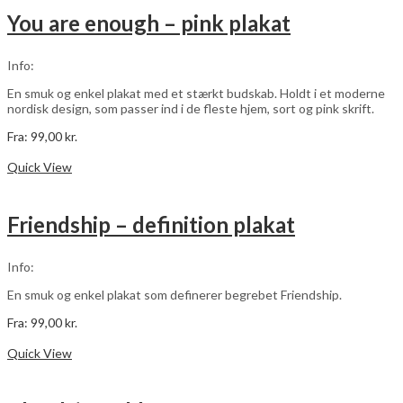
You are enough – pink plakat
Info:
En smuk og enkel plakat med et stærkt budskab. Holdt i et moderne
nordisk design, som passer ind i de fleste hjem, sort og pink skrift.
Fra:
99,00
kr.
Dette
Vælg muligheder
vare
Quick View
har
flere
varianter.
Friendship – definition plakat
Mulighederne
kan
vælges
Info:
på
varesiden
En smuk og enkel plakat som definerer begrebet Friendship.
Fra:
99,00
kr.
Dette
Vælg muligheder
vare
Quick View
har
flere
varianter.