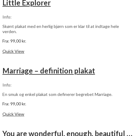
Little Explorer
Mulighederne
kan
vælges
Info:
på
varesiden
Skønt plakat med en herlig bjørn som er klar til at indtage hele
verden.
Fra:
99,00
kr.
Dette
Vælg muligheder
vare
Quick View
har
flere
varianter.
Marriage – definition plakat
Mulighederne
kan
vælges
Info:
på
varesiden
En smuk og enkel plakat som definerer begrebet Marriage.
Fra:
99,00
kr.
Dette
Vælg muligheder
vare
Quick View
har
flere
varianter.
You are wonderful, enough, beautiful – pink – 3 stk plakater
Mulighederne