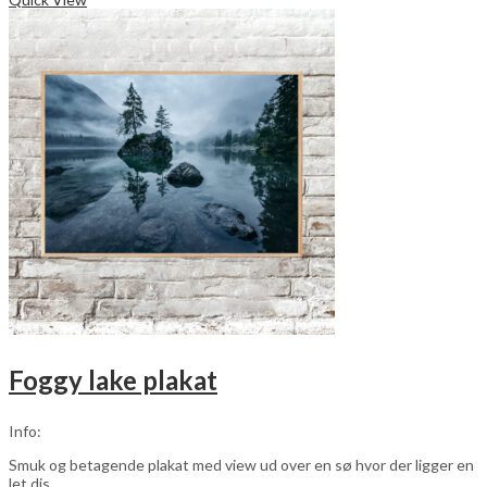
har
flere
varianter.
Mulighederne
kan
vælges
på
varesiden
Foggy lake plakat
Info:
Smuk og betagende plakat med view ud over en sø hvor der ligger en
let dis.