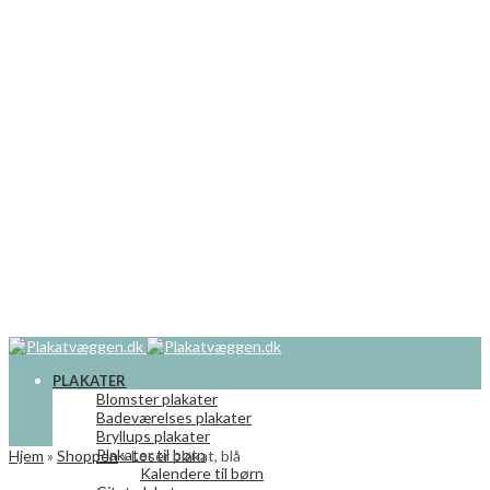
PLAKATER
Blomster plakater
Badeværelses plakater
Bryllups plakater
Plakater til børn
Hjem
»
Shoppen
»
Loser plakat, blå
Kalendere til børn