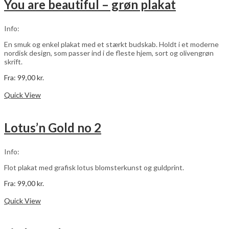
You are beautiful – grøn plakat
Mulighederne
kan
vælges
Info:
på
varesiden
En smuk og enkel plakat med et stærkt budskab. Holdt i et moderne
nordisk design, som passer ind i de fleste hjem, sort og olivengrøn
skrift.
Fra:
99,00
kr.
Dette
Vælg muligheder
vare
Quick View
har
flere
varianter.
Lotus’n Gold no 2
Mulighederne
kan
vælges
Info:
på
varesiden
Flot plakat med grafisk lotus blomsterkunst og guldprint.
Fra:
99,00
kr.
Dette
Vælg muligheder
vare
Quick View
har
flere
varianter.