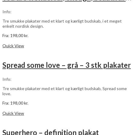
kan
vælges
Info:
på
varesiden
Tre smukke plakater med et klart og kærligt budskab, i et meget
enkelt nordisk design.
Fra:
198,00
kr.
Dette
Vælg muligheder
vare
Quick View
har
flere
varianter.
Spread some love – grå – 3 stk plakater
Mulighederne
kan
vælges
Info:
på
varesiden
Tre smukke plakater med et klart og kærligt budskab, Spread some
love.
Fra:
198,00
kr.
Dette
Vælg muligheder
vare
Quick View
har
flere
varianter.
Superhero – definition plakat
Mulighederne