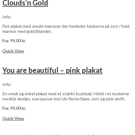
Clouds’n Gold
Mulighederne
kan
vælges
Info:
på
varesiden
Flot plakat med smukt mønster der henleder tankerne på sort / hvid
marmor med guld iblandet.
Fra:
99,00
kr.
Dette
Vælg muligheder
vare
Quick View
har
flere
varianter.
You are beautiful – pink plakat
Mulighederne
kan
vælges
Info:
på
varesiden
En smuk og enkel plakat med et stærkt budskab. Holdt i et moderne
nordisk design, som passer ind i de fleste hjem, sort og pink skrift.
Fra:
99,00
kr.
Dette
Vælg muligheder
vare
Quick View
har
flere
varianter.