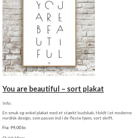
Mulighederne
kan
vælges
på
varesiden
You are beautiful – sort plakat
Info:
En smuk og enkel plakat med et stærkt budskab. Holdt i et moderne
nordisk design, som passer ind i de fleste hjem, sort skrift.
Fra:
99,00
kr.
Dette
Vælg muligheder
vare
Quick View