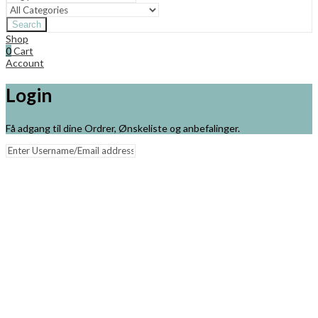
Search
Shop
0
Cart
Account
Login
Få adgang til dine Ordrer, Ønskeliste og anbefalinger.
Remember me
Lost your password?
Log in
Close
Min Kurv
Din kurv er tom!