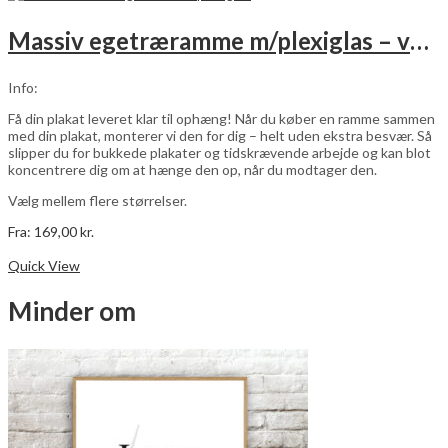
flere
varianter.
Massiv egetræramme m/plexiglas – vælg størrelse
Mulighederne
kan
vælges
Info:
på
varesiden
Få din plakat leveret klar til ophæng! Når du køber en ramme sammen
med din plakat, monterer vi den for dig – helt uden ekstra besvær. Så
slipper du for bukkede plakater og tidskrævende arbejde og kan blot
koncentrere dig om at hænge den op, når du modtager den.
Vælg mellem flere størrelser.
Fra:
169,00
kr.
Dette
Vælg muligheder
vare
Quick View
har
flere
Minder om
varianter.
Mulighederne
kan
vælges
på
varesiden