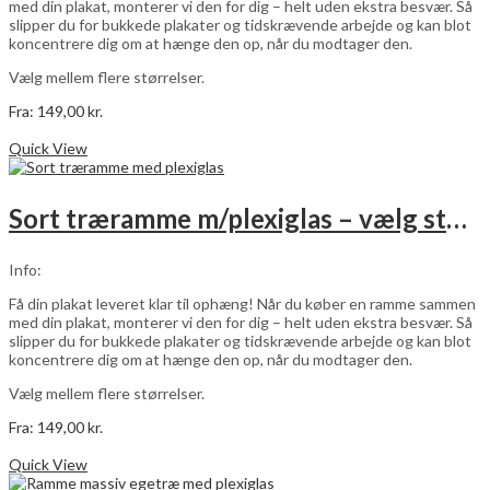
med din plakat, monterer vi den for dig – helt uden ekstra besvær. Så
slipper du for bukkede plakater og tidskrævende arbejde og kan blot
koncentrere dig om at hænge den op, når du modtager den.
Vælg mellem flere størrelser.
Fra:
149,00
kr.
Dette
Vælg muligheder
vare
Quick View
har
flere
varianter.
Sort træramme m/plexiglas – vælg størrelse
Mulighederne
kan
vælges
Info:
på
varesiden
Få din plakat leveret klar til ophæng! Når du køber en ramme sammen
med din plakat, monterer vi den for dig – helt uden ekstra besvær. Så
slipper du for bukkede plakater og tidskrævende arbejde og kan blot
koncentrere dig om at hænge den op, når du modtager den.
Vælg mellem flere størrelser.
Fra:
149,00
kr.
Dette
Vælg muligheder
vare
Quick View
har