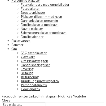
Personlige plakater
Fotokalendere med egne billeder
Fotoplakater
Bogstavplakater
Plakater til børn – med navn
Danmark plakat personlig
Familie plakater med navn
Navne plakater
Stjernetegn plakater med navn
Familiekalender
Plakatvægge
Rammer
Om
FAQ fotoplakater
Gavekort
Om Plakatvæggen
Handelsbetingelser
Levering
Betaling
Returnering
Kunde- og privatlivspolitik
Persondatapolitik
Cookiepolitik
Facebook
Twitter
LinkedIn
Instagram
Flickr
RSS
Youtube
Close