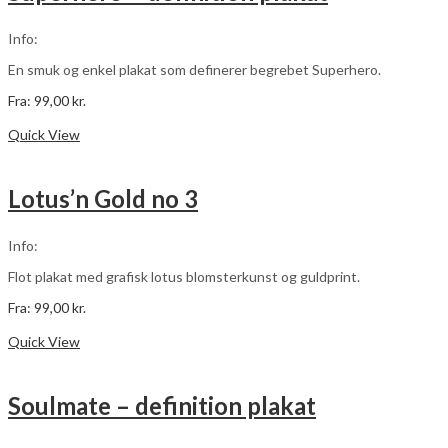
kan
vælges
Info:
på
varesiden
En smuk og enkel plakat som definerer begrebet Superhero.
Fra:
99,00
kr.
Dette
Vælg muligheder
vare
Quick View
har
flere
varianter.
Lotus’n Gold no 3
Mulighederne
kan
vælges
Info:
på
varesiden
Flot plakat med grafisk lotus blomsterkunst og guldprint.
Fra:
99,00
kr.
Dette
Vælg muligheder
vare
Quick View
har
flere
varianter.
Soulmate – definition plakat
Mulighederne
kan
vælges