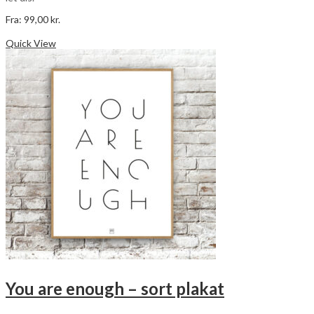
Fra:
99,00
kr.
Dette
Vælg muligheder
vare
Quick View
har
flere
varianter.
Mulighederne
kan
vælges
på
varesiden
You are enough – sort plakat