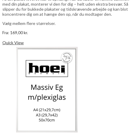
med din plakat, monterer vi den for dig – helt uden ekstra besvær. Så
slipper du for bukkede plakater og tidskrævende arbejde og kan blot
koncentrere dig om at hænge den op, når du modtager den.
Vælg mellem flere størrelser.
Fra:
169,00
kr.
Dette
Vælg muligheder
vare
Quick View
har
flere
varianter.
Mulighederne
kan
vælges
på
varesiden