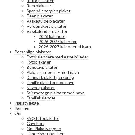
Retro plakater
Rum plakater
Spar på energien plakat
Teen plakater
Vaskeguide plakater
Verdenskort plakater
Vægkalender plakater
2026 kalender
2026-2027 kalender
2026-2027 kalender til børn
Personlige plakater
Fotokalendere med egne billeder
Fotoplakater
Bogstavplakater
Plakater til børn – med navn
Danmark plakat personlig
Familie plakater med navn
Navne plakater
Stjernetegn plakater med navn
Familiekalender
Plakatvægge
Rammer
Om
FAQ fotoplakater
Gavekort
Om Plakatvæggen
Handelsbetingelser