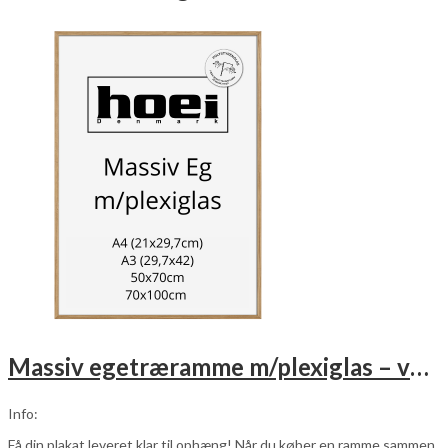
Massiv egetræramme m/plexiglas – vælg størrelse
Info:
Få din plakat leveret klar til ophæng! Når du køber en ramme sammen