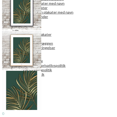
Familie plakater med navn
Navne plakater
Stjernetegn plakater med navn
Familiekalender
PLAKATVÆGGE
RAMMER
OM
FAQ fotoplakater
Gavekort
Om Plakatvæggen
Handelsbetingelser
Levering
Betaling
Returnering
Kunde- og privatlivspolitik
Persondatapolitik
Cookiepolitik
Kontakt os
Search
0
0,00
kr.
Menu
Search
0