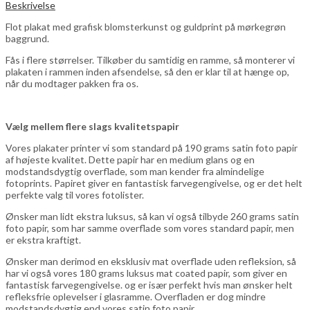
Beskrivelse
Flot plakat med grafisk blomsterkunst og guldprint på mørkegrøn
baggrund.
Fås i flere størrelser. Tilkøber du samtidig en ramme, så monterer vi
plakaten i rammen inden afsendelse, så den er klar til at hænge op,
når du modtager pakken fra os.
Vælg mellem flere slags kvalitetspapir
Vores plakater printer vi som standard på 190 grams satin foto papir
af højeste kvalitet. Dette papir har en medium glans og en
modstandsdygtig overflade, som man kender fra almindelige
fotoprints. Papiret giver en fantastisk farvegengivelse, og er det helt
perfekte valg til vores fotolister.
Ønsker man lidt ekstra luksus, så kan vi også tilbyde 260 grams satin
foto papir, som har samme overflade som vores standard papir, men
er ekstra kraftigt.
Ønsker man derimod en eksklusiv mat overflade uden refleksion, så
har vi også vores 180 grams luksus mat coated papir, som giver en
fantastisk farvegengivelse. og er især perfekt hvis man ønsker helt
refleksfrie oplevelser i glasramme. Overfladen er dog mindre
modstandsdygtig end vores satin foto papir.