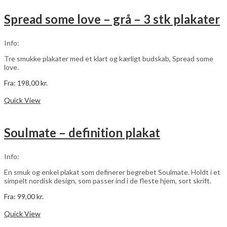
flere
varianter.
Spread some love – grå – 3 stk plakater
Mulighederne
kan
vælges
Info:
på
varesiden
Tre smukke plakater med et klart og kærligt budskab, Spread some
love.
Fra:
198,00
kr.
Dette
Vælg muligheder
vare
Quick View
har
flere
varianter.
Soulmate – definition plakat
Mulighederne
kan
vælges
Info:
på
varesiden
En smuk og enkel plakat som definerer begrebet Soulmate. Holdt i et
simpelt nordisk design, som passer ind i de fleste hjem, sort skrift.
Fra:
99,00
kr.
Dette
Vælg muligheder
vare
Quick View
har