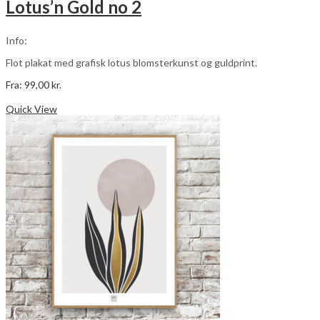
Lotus’n Gold no 2
Mulighederne
kan
vælges
Info:
på
varesiden
Flot plakat med grafisk lotus blomsterkunst og guldprint.
Fra:
99,00
kr.
Dette
Vælg muligheder
vare
Quick View
har
flere
varianter.
Mulighederne
kan
vælges
på
varesiden