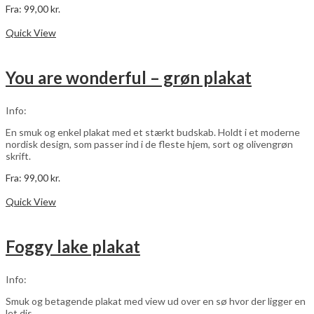
Fra:
99,00
kr.
Dette
Vælg muligheder
vare
Quick View
har
flere
varianter.
You are wonderful – grøn plakat
Mulighederne
kan
vælges
Info:
på
varesiden
En smuk og enkel plakat med et stærkt budskab. Holdt i et moderne
nordisk design, som passer ind i de fleste hjem, sort og olivengrøn
skrift.
Fra:
99,00
kr.
Dette
Vælg muligheder
vare
Quick View
har
flere
varianter.
Foggy lake plakat
Mulighederne
kan
vælges
Info:
på
varesiden
Smuk og betagende plakat med view ud over en sø hvor der ligger en
let dis.