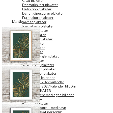
Citat plakater
Danmarkskort plakater
Definition plakater
Dyr og dinosaurer plakater
Europakort plakater
Lightbox
Gamer plakater
Kærligheds plakater
Køkken plakater
Kunst plakater
Mor og Far plakater
Natur plakater
Retro plakater
Rum plakater
Spar på energien plakat
Teen plakater
Vaskeguide plakater
Verdenskort plakater
Vægkalender plakater
2026 kalender
2026-2027 kalender
2026-2027 kalender til børn
PERSONLIGE PLAKATER
Fotokalendere med egne billeder
Fotoplakater
Bogstavplakater
Plakater til børn – med navn
Danmark plakat personlig