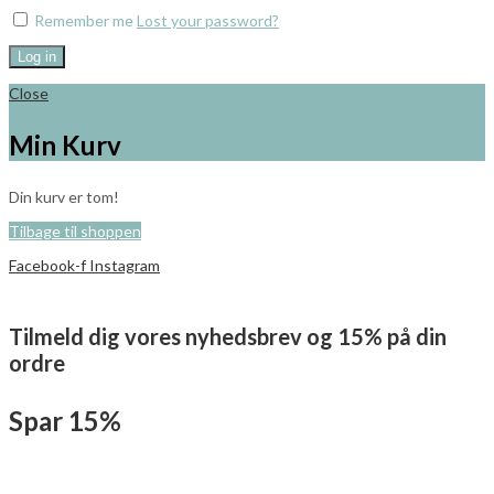
Remember me
Lost your password?
Log in
Close
Min Kurv
Din kurv er tom!
Tilbage til shoppen
Facebook-f
Instagram
Tilmeld dig vores nyhedsbrev og 15% på din
ordre
Spar 15%
Tilmeld dig herunder med dit navn og E-mail, Du vil modtage en mail
som bekræfter din tilmelding til vores nyhedsbrev. I mailen modtager