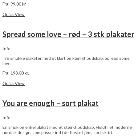
Fra:
99,00
kr.
Dette
Vælg muligheder
vare
Quick View
har
flere
varianter.
Spread some love – rød – 3 stk plakater
Mulighederne
kan
vælges
Info:
på
varesiden
Tre smukke plakater med et klart og kærligt budskab, Spread some
love.
Fra:
198,00
kr.
Dette
Vælg muligheder
vare
Quick View
har
flere
varianter.
You are enough – sort plakat
Mulighederne
kan
vælges
Info:
på
varesiden
En smuk og enkel plakat med et stærkt budskab. Holdt i et moderne
nordisk design, som passer ind i de fleste hjem, sort skrift.