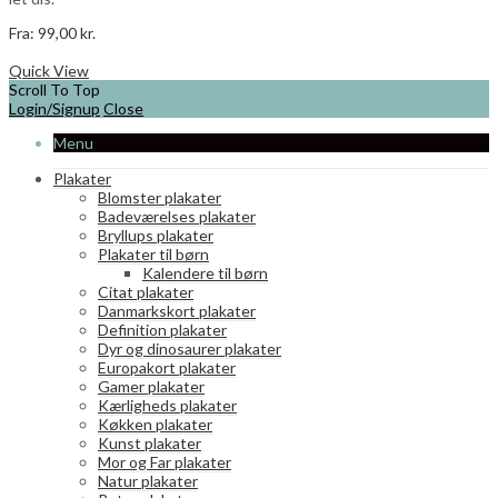
Fra:
99,00
kr.
Dette
Vælg muligheder
vare
Quick View
har
Scroll To Top
flere
Login/Signup
Close
varianter.
Menu
Mulighederne
kan
Plakater
vælges
Blomster plakater
på
Badeværelses plakater
varesiden
Bryllups plakater
Plakater til børn
Kalendere til børn
Citat plakater
Danmarkskort plakater
Definition plakater
Dyr og dinosaurer plakater
Europakort plakater
Gamer plakater
Kærligheds plakater
Køkken plakater
Kunst plakater
Mor og Far plakater
Natur plakater