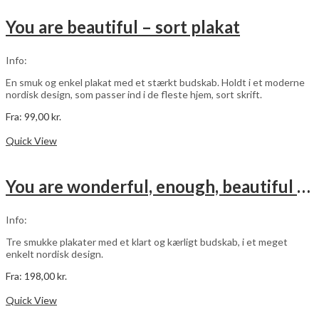
flere
varianter.
You are beautiful – sort plakat
Mulighederne
kan
vælges
Info:
på
varesiden
En smuk og enkel plakat med et stærkt budskab. Holdt i et moderne
nordisk design, som passer ind i de fleste hjem, sort skrift.
Fra:
99,00
kr.
Dette
Vælg muligheder
vare
Quick View
har
flere
varianter.
You are wonderful, enough, beautiful – grøn – 3 stk plakater
Mulighederne
kan
vælges
Info:
på
varesiden
Tre smukke plakater med et klart og kærligt budskab, i et meget
enkelt nordisk design.
Fra:
198,00
kr.
Dette
Vælg muligheder
vare
Quick View
har