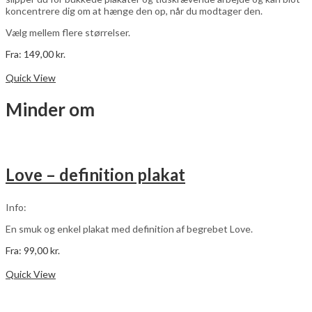
koncentrere dig om at hænge den op, når du modtager den.
Vælg mellem flere størrelser.
Fra:
149,00
kr.
Dette
Vælg muligheder
vare
Quick View
har
flere
Minder om
varianter.
Mulighederne
kan
vælges
på
Love – definition plakat
varesiden
Info:
En smuk og enkel plakat med definition af begrebet Love.
Fra:
99,00
kr.
Dette
Vælg muligheder
vare
Quick View
har
flere
varianter.