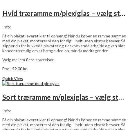
Hvid træramme m/plexiglas – vælg størrelse
Info:
Få din plakat leveret klar til ophæng! Når du køber en ramme sammen
med din plakat, monterer vi den for dig – helt uden ekstra besvær. Så
slipper du for bukkede plakater og tidskrævende arbejde og kan blot
koncentrere dig om at hænge den op, når du modtager den.
Vælg mellem flere størrelser.
Fra:
149,00
kr.
Dette
Vælg muligheder
vare
Quick View
har
flere
varianter.
Sort træramme m/plexiglas – vælg størrelse
Mulighederne
kan
vælges
Info:
på
varesiden
Få din plakat leveret klar til ophæng! Når du køber en ramme sammen
med din plakat, monterer vi den for dig – helt uden ekstra besvær. Så
slipper du for bukkede plakater og tidskrævende arbejde og kan blot