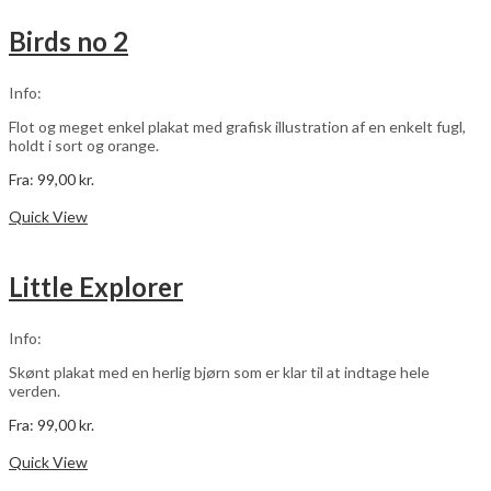
flere
varianter.
Birds no 2
Mulighederne
kan
vælges
Info:
på
varesiden
Flot og meget enkel plakat med grafisk illustration af en enkelt fugl,
holdt i sort og orange.
Fra:
99,00
kr.
Dette
Vælg muligheder
vare
Quick View
har
flere
varianter.
Little Explorer
Mulighederne
kan
vælges
Info:
på
varesiden
Skønt plakat med en herlig bjørn som er klar til at indtage hele
verden.
Fra:
99,00
kr.
Dette
Vælg muligheder
vare
Quick View
har