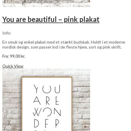
You are beautiful – pink plakat
Info:
En smuk og enkel plakat med et stærkt budskab. Holdt i et moderne
nordisk design, som passer ind i de fleste hjem, sort og pink skrift.
Fra:
99,00
kr.
Dette
Vælg muligheder
vare
Quick View
har
flere
varianter.
Mulighederne
kan
vælges
på
varesiden