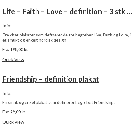
flere
varianter.
Life – Faith – Love – definition – 3 stk plakater
Mulighederne
kan
vælges
Info:
på
varesiden
Tre citat plakater som definerer de tre begreber Live, Faith og Love, i
et smukt og enkelt nordisk design
Fra:
198,00
kr.
Dette
Vælg muligheder
vare
Quick View
har
flere
varianter.
Friendship – definition plakat
Mulighederne
kan
vælges
Info:
på
varesiden
En smuk og enkel plakat som definerer begrebet Friendship.
Fra:
99,00
kr.
Dette
Vælg muligheder
vare
Quick View
har
flere