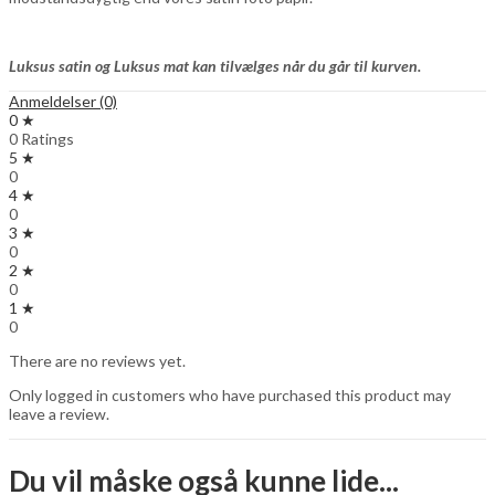
Luksus satin og Luksus mat kan tilvælges når du går til kurven.
Anmeldelser (0)
0 ★
0 Ratings
5 ★
0
4 ★
0
3 ★
0
2 ★
0
1 ★
0
There are no reviews yet.
Only logged in customers who have purchased this product may
leave a review.
Du vil måske også kunne lide...