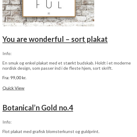
You are wonderful – sort plakat
Info:
En smuk og enkel plakat med et stærkt budskab. Holdt i et moderne
nordisk design, som passer ind i de fleste hjem, sort skrift.
Fra:
99,00
kr.
Dette
Vælg muligheder
vare
Quick View
har
flere
varianter.
Botanical’n Gold no.4
Mulighederne
kan
vælges
Info:
på
varesiden
Flot plakat med grafisk blomsterkunst og guldprint.