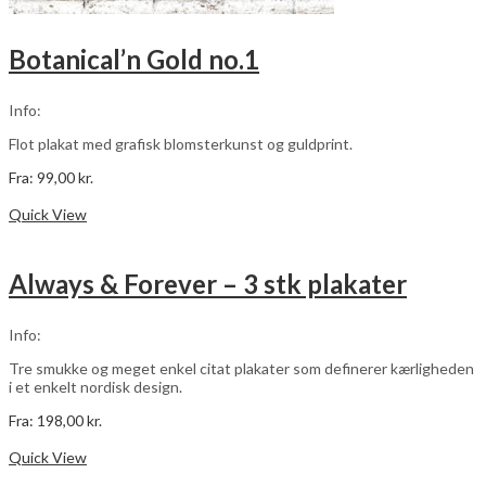
Botanical’n Gold no.1
Info:
Flot plakat med grafisk blomsterkunst og guldprint.
Fra:
99,00
kr.
Dette
Vælg muligheder
vare
Quick View
har
flere
varianter.
Always & Forever – 3 stk plakater
Mulighederne
kan
vælges
Info:
på
varesiden
Tre smukke og meget enkel citat plakater som definerer kærligheden
i et enkelt nordisk design.
Fra:
198,00
kr.
Dette
Vælg muligheder
vare
Quick View
har