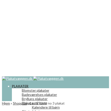
PLAKATER
Blomster plakater
Badeværelses plakater
Bryllups plakater
Plakater til børn
Hjem
»
Shoppen
»
Leafs’ Gold no 3 plakat
Kalendere til børn