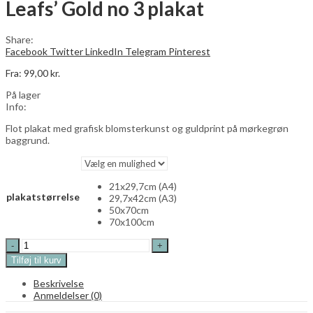
Leafs’ Gold no 3 plakat
0,00
kr.
Share:
Facebook
Twitter
LinkedIn
Telegram
Pinterest
Fra:
99,00
kr.
På lager
Info:
Flot plakat med grafisk blomsterkunst og guldprint på mørkegrøn
baggrund.
21x29,7cm (A4)
plakatstørrelse
29,7x42cm (A3)
50x70cm
70x100cm
Leafs'
Gold
Tilføj til kurv
no
3
Beskrivelse
plakat
Anmeldelser (0)
quantity