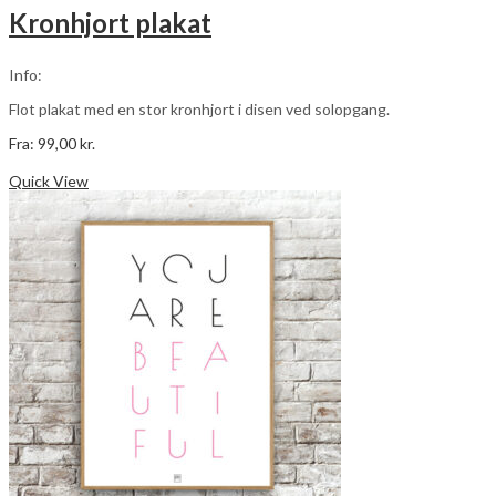
varianter.
Kronhjort plakat
Mulighederne
kan
vælges
Info:
på
varesiden
Flot plakat med en stor kronhjort i disen ved solopgang.
Fra:
99,00
kr.
Dette
Vælg muligheder
vare
Quick View
har
flere
varianter.
Mulighederne
kan
vælges
på
varesiden