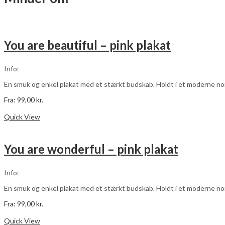
varianter.
Mulighederne
kan
vælges
på
You are beautiful – pink plakat
varesiden
Info:
En smuk og enkel plakat med et stærkt budskab. Holdt i et moderne nordi
Fra:
99,00
kr.
Dette
Vælg muligheder
vare
Quick View
har
flere
varianter.
You are wonderful – pink plakat
Mulighederne
kan
vælges
Info:
på
varesiden
En smuk og enkel plakat med et stærkt budskab. Holdt i et moderne nordi
Fra:
99,00
kr.
Dette
Vælg muligheder
vare
Quick View