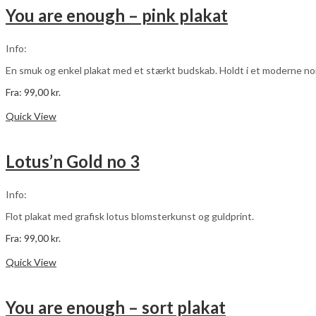
varianter.
You are enough – pink plakat
Mulighederne
kan
vælges
Info:
på
varesiden
En smuk og enkel plakat med et stærkt budskab. Holdt i et moderne nordi
Fra:
99,00
kr.
Dette
Vælg muligheder
vare
Quick View
har
flere
varianter.
Lotus’n Gold no 3
Mulighederne
kan
vælges
Info:
på
varesiden
Flot plakat med grafisk lotus blomsterkunst og guldprint.
Fra:
99,00
kr.
Dette
Vælg muligheder
vare
Quick View
har
flere
varianter.
You are enough – sort plakat
Mulighederne