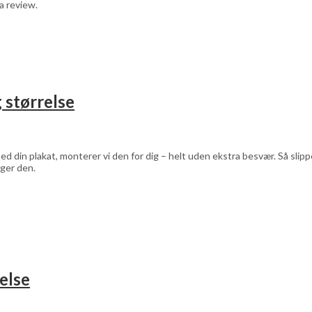
a review.
 størrelse
d din plakat, monterer vi den for dig – helt uden ekstra besvær. Så sli
ger den.
else