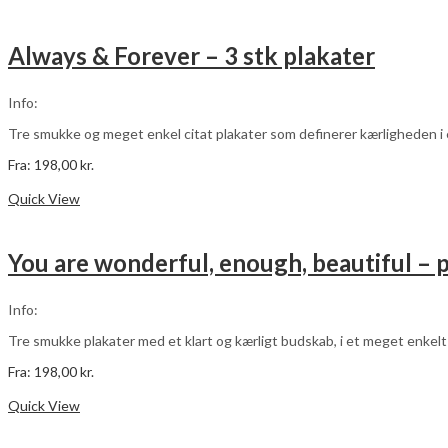
har
flere
varianter.
Always & Forever – 3 stk plakater
Mulighederne
kan
vælges
Info:
på
varesiden
Tre smukke og meget enkel citat plakater som definerer kærligheden i 
Fra:
198,00
kr.
Dette
Vælg muligheder
vare
Quick View
har
flere
varianter.
You are wonderful, enough, beautiful – p
Mulighederne
kan
vælges
Info:
på
varesiden
Tre smukke plakater med et klart og kærligt budskab, i et meget enkelt
Fra:
198,00
kr.
Dette
Vælg muligheder
vare
Quick View
har
flere