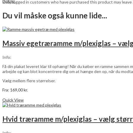
0,00
kr.
Only logged in customers who have purchased this product may leave 
Du vil måske også kunne lide...
Massiv egetræramme m/plexiglas – vælg
Info:
Få din plakat leveret klar til ophæng! Når du køber en ramme sammen me
arbejde og kan blot koncentrere dig om at hænge den op, når du modta
Vælg mellem flere størrelser.
Fra:
169,00
kr.
Dette
Vælg muligheder
vare
Quick View
har
flere
varianter.
Hvid træramme m/plexiglas – vælg størr
Mulighederne
kan
vælges
Info: