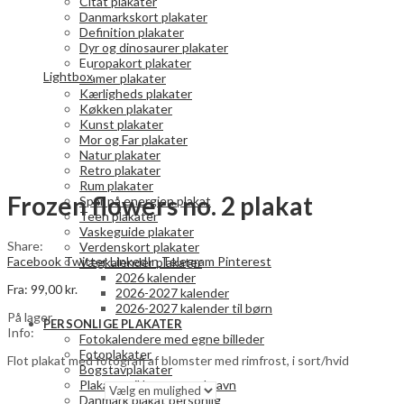
Citat plakater
Danmarkskort plakater
Definition plakater
Dyr og dinosaurer plakater
Europakort plakater
Lightbox
Gamer plakater
Kærligheds plakater
Køkken plakater
Kunst plakater
Mor og Far plakater
Natur plakater
Retro plakater
Rum plakater
Frozen flowers no. 2 plakat
Spar på energien plakat
Teen plakater
Vaskeguide plakater
Share:
Verdenskort plakater
Facebook
Twitter
LinkedIn
Telegram
Pinterest
Vægkalender plakater
2026 kalender
Fra:
99,00
kr.
2026-2027 kalender
2026-2027 kalender til børn
På lager
PERSONLIGE PLAKATER
Info:
Fotokalendere med egne billeder
Fotoplakater
Flot plakat med fotografi af blomster med rimfrost, i sort/hvid
Bogstavplakater
Plakater til børn – med navn
Danmark plakat personlig