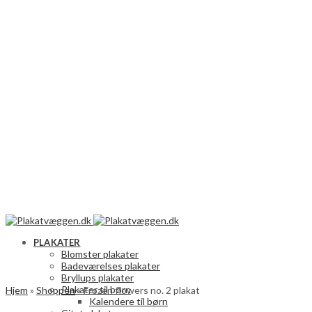
PLAKATER
Blomster plakater
Badeværelses plakater
Bryllups plakater
Plakater til børn
Hjem
»
Shoppen
»
Frozen flowers no. 2 plakat
Kalendere til børn