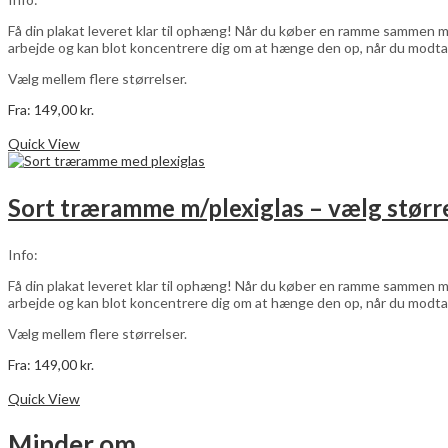
på
varesiden
Få din plakat leveret klar til ophæng! Når du køber en ramme sammen me
arbejde og kan blot koncentrere dig om at hænge den op, når du modta
Vælg mellem flere størrelser.
Fra:
149,00
kr.
Dette
Vælg muligheder
vare
Quick View
har
flere
varianter.
Sort træramme m/plexiglas – vælg størr
Mulighederne
kan
vælges
Info:
på
varesiden
Få din plakat leveret klar til ophæng! Når du køber en ramme sammen me
arbejde og kan blot koncentrere dig om at hænge den op, når du modta
Vælg mellem flere størrelser.
Fra:
149,00
kr.
Dette
Vælg muligheder
vare
Quick View
har
flere
Minder om