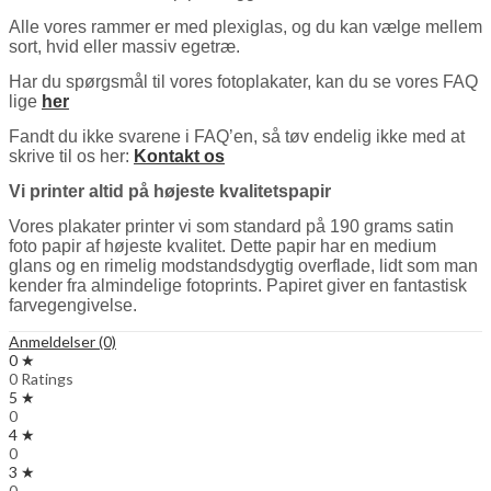
Alle vores rammer er med plexiglas, og du kan vælge mellem
sort, hvid eller massiv egetræ.
Har du spørgsmål til vores fotoplakater, kan du se vores FAQ
lige
her
Fandt du ikke svarene i FAQ’en, så tøv endelig ikke med at
skrive til os her:
Kontakt os
Vi printer altid på højeste kvalitetspapir
Vores plakater printer vi som standard på 190 grams satin
foto papir af højeste kvalitet. Dette papir har en medium
glans og en rimelig modstandsdygtig overflade, lidt som man
kender fra almindelige fotoprints. Papiret giver en fantastisk
farvegengivelse.
Anmeldelser (0)
0 ★
0 Ratings
5 ★
0
4 ★
0
3 ★
0