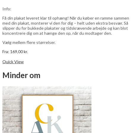
kan
vælges
Info:
på
varesiden
Få din plakat leveret klar til ophæng! Når du køber en ramme sammen
med din plakat, monterer vi den for dig – helt uden ekstra besvær. Så
slipper du for bukkede plakater og tidskrævende arbejde og kan blot
koncentrere dig om at hænge den op, når du modtager den.
Vælg mellem flere størrelser.
Fra:
169,00
kr.
Dette
Vælg muligheder
vare
Quick View
har
flere
Minder om
varianter.
Mulighederne
kan
vælges
på
varesiden