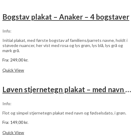
har
flere
varianter.
Bogstav plakat – Anaker – 4 bogstaver
Mulighederne
kan
vælges
Info:
på
varesiden
Initial plakat, med første bogstav af familiens/parrets navne, holdt i
støvede nuancer, her vist med rosa og lys grøn, lys blå, lys grå og
mørk grå.
Fra:
249,00
kr.
Dette
Vælg muligheder
vare
Quick View
har
flere
varianter.
Løven stjernetegn plakat – med navn og fødselsdato – grøn
Mulighederne
kan
vælges
Info:
på
varesiden
Flot og simpel stjernetegn plakat med navn og fødselsdato, i grøn.
Fra:
149,00
kr.
Dette
Vælg muligheder
vare
Quick View