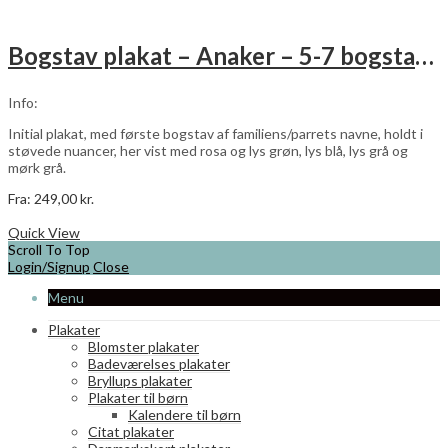
har
flere
varianter.
Bogstav plakat – Anaker – 5-7 bogstaver
Mulighederne
kan
vælges
Info:
på
varesiden
Initial plakat, med første bogstav af familiens/parrets navne, holdt i
støvede nuancer, her vist med rosa og lys grøn, lys blå, lys grå og
mørk grå.
Fra:
249,00
kr.
Dette
Vælg muligheder
vare
Quick View
har
Scroll To Top
flere
Login/Signup
Close
varianter.
Menu
Mulighederne
kan
Plakater
vælges
Blomster plakater
på
Badeværelses plakater
varesiden
Bryllups plakater
Plakater til børn
Kalendere til børn
Citat plakater