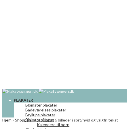
PLAKATER
Blomster plakater
Badeværelses plakater
Bryllups plakater
Plakater til børn
Hjem
»
Shoppen
»
Fotoplakat 6 billeder i sort/hvid og valgfri tekst
Kalendere til børn