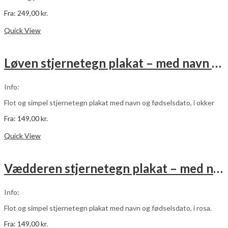
Fra:
249,00
kr.
Dette
Vælg muligheder
vare
Quick View
har
flere
varianter.
Løven stjernetegn plakat – med navn og fødselsdato – okker
Mulighederne
kan
vælges
Info:
på
varesiden
Flot og simpel stjernetegn plakat med navn og fødselsdato, i okker
Fra:
149,00
kr.
Dette
Vælg muligheder
vare
Quick View
har
flere
varianter.
Vædderen stjernetegn plakat – med navn og fødselsdato – rosa
Mulighederne
kan
vælges
Info:
på
varesiden
Flot og simpel stjernetegn plakat med navn og fødselsdato, i rosa.
Fra:
149,00
kr.