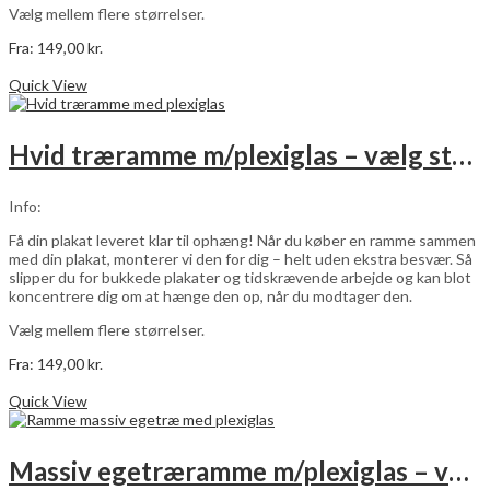
Vælg mellem flere størrelser.
Fra:
149,00
kr.
Dette
Vælg muligheder
vare
Quick View
har
flere
varianter.
Hvid træramme m/plexiglas – vælg størrelse
Mulighederne
kan
vælges
Info:
på
varesiden
Få din plakat leveret klar til ophæng! Når du køber en ramme sammen
med din plakat, monterer vi den for dig – helt uden ekstra besvær. Så
slipper du for bukkede plakater og tidskrævende arbejde og kan blot
koncentrere dig om at hænge den op, når du modtager den.
Vælg mellem flere størrelser.
Fra:
149,00
kr.
Dette
Vælg muligheder
vare
Quick View
har
flere
varianter.
Massiv egetræramme m/plexiglas – vælg størrelse
Mulighederne