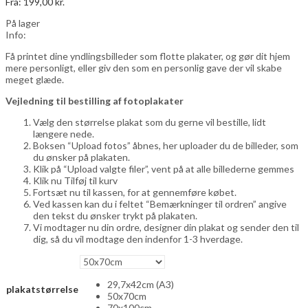
Fra:
199,00
kr.
0,00
kr.
På lager
Info:
Få printet dine yndlingsbilleder som flotte plakater, og gør dit hjem
mere personligt, eller giv den som en personlig gave der vil skabe
meget glæde.
Vejledning til bestilling af fotoplakater
Vælg den størrelse plakat som du gerne vil bestille, lidt
længere nede.
Boksen “Upload fotos” åbnes, her uploader du de billeder, som
du ønsker på plakaten.
Klik på “Upload valgte filer”, vent på at alle billederne gemmes
Klik nu Tilføj til kurv
Fortsæt nu til kassen, for at gennemføre købet.
Ved kassen kan du i feltet “Bemærkninger til ordren” angive
den tekst du ønsker trykt på plakaten.
Vi modtager nu din ordre, designer din plakat og sender den til
dig, så du vil modtage den indenfor 1-3 hverdage.
29,7x42cm (A3)
plakatstørrelse
50x70cm
70x100cm