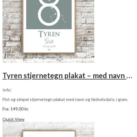
på
varesiden
Tyren stjernetegn plakat – med navn og fødselsdato – grøn
Info:
Flot og simpel stjernetegn plakat med navn og fødselsdato, i grøn.
Fra:
149,00
kr.
Dette
Vælg muligheder
vare
Quick View
har
flere
varianter.