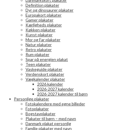
Danmarkskort plakater
Definition plakater
Dyr og dinosaurer plakater
Europakort plakater
Gamer plakater
Kærligheds plakater
Køkken plakater
Kunst plakater
Mor og Far plakater
Natur plakater
Retro plakater
Rum plakater
Spar på energien plakat
Teen plakater
Vaskeguide plakater
Verdenskort plakater
Vægkalender plakater
2026 kalender
2026-2027 kalender
2026-2027 kalender til børn
Personlige plakater
Fotokalendere med egne billeder
Fotoplakater
Bogstavplakater
Plakater til børn – med navn
Danmark plakat personlig
Familie plakater med navn