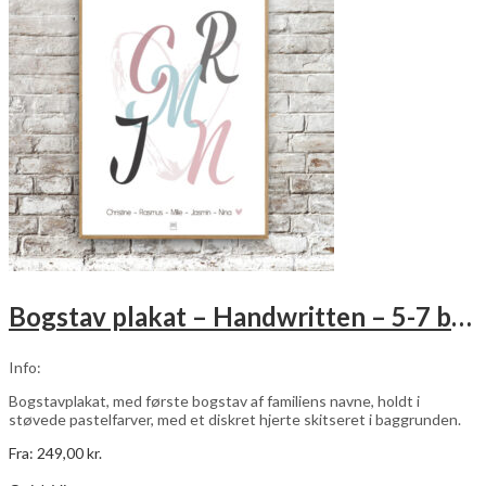
Mulighederne
kan
vælges
på
varesiden
Bogstav plakat – Handwritten – 5-7 bogstaver
Info:
Bogstavplakat, med første bogstav af familiens navne, holdt i
støvede pastelfarver, med et diskret hjerte skitseret i baggrunden.
Fra:
249,00
kr.
Dette
Vælg muligheder