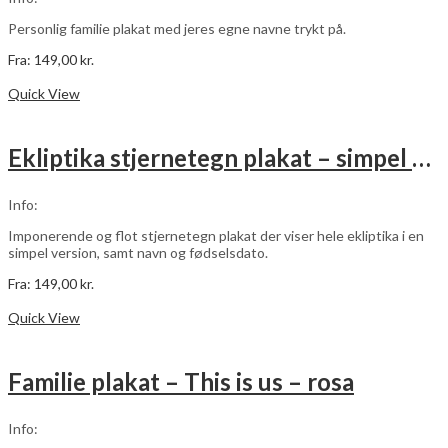
Personlig familie plakat med jeres egne navne trykt på.
Fra:
149,00
kr.
Dette
Vælg muligheder
vare
Quick View
har
flere
varianter.
Ekliptika stjernetegn plakat – simpel – med navn og fødselsdato – hvid
Mulighederne
kan
vælges
Info:
på
varesiden
Imponerende og flot stjernetegn plakat der viser hele ekliptika i en
simpel version, samt navn og fødselsdato.
Fra:
149,00
kr.
Dette
Vælg muligheder
vare
Quick View
har
flere
varianter.
Familie plakat – This is us – rosa
Mulighederne
kan
vælges
Info:
på