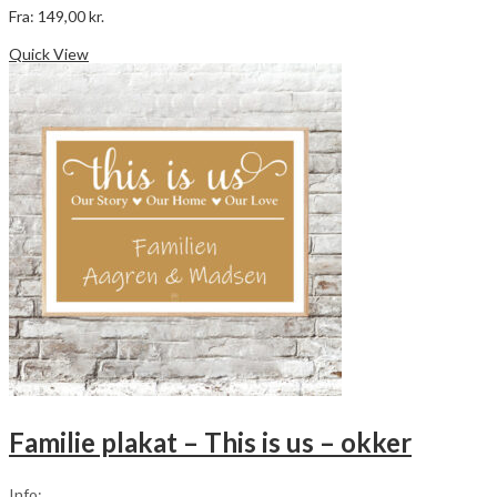
Fra:
149,00
kr.
Dette
Vælg muligheder
vare
Quick View
har
flere
varianter.
Mulighederne
kan
vælges
på
varesiden
Familie plakat – This is us – okker
Info: