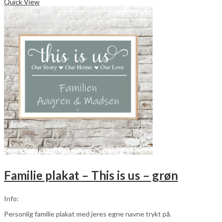
vare
Quick View
har
flere
varianter.
Mulighederne
kan
vælges
på
varesiden
Familie plakat – This is us – grøn
Info:
Personlig familie plakat med jeres egne navne trykt på.