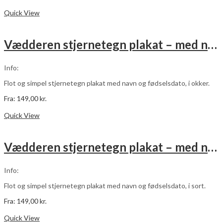
Dette
Vælg muligheder
vare
Quick View
har
flere
varianter.
Vædderen stjernetegn plakat – med navn og fødselsdato – okker
Mulighederne
kan
vælges
Info:
på
varesiden
Flot og simpel stjernetegn plakat med navn og fødselsdato, i okker.
Fra:
149,00
kr.
Dette
Vælg muligheder
vare
Quick View
har
flere
varianter.
Vædderen stjernetegn plakat – med navn og fødselsdato – sort
Mulighederne
kan
vælges
Info:
på
varesiden
Flot og simpel stjernetegn plakat med navn og fødselsdato, i sort.
Fra:
149,00
kr.
Dette
Vælg muligheder
vare
Quick View