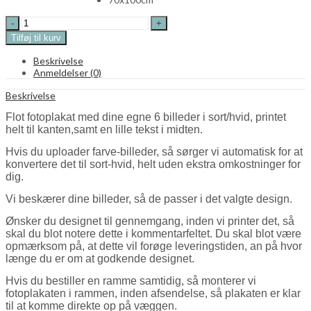
Fotoplakat
6
Tilføj til kurv
billeder
i
Beskrivelse
sort/hvid
Anmeldelser (0)
og
valgfri
Beskrivelse
tekst
quantity
Flot fotoplakat med dine egne 6 billeder i sort/hvid, printet
helt til kanten,samt en lille tekst i midten.
Hvis du uploader farve-billeder, så sørger vi automatisk for at
konvertere det til sort-hvid, helt uden ekstra omkostninger for
dig.
Vi beskærer dine billeder, så de passer i det valgte design.
Ønsker du designet til gennemgang, inden vi printer det, så
skal du blot notere dette i kommentarfeltet. Du skal blot være
opmærksom på, at dette vil forøge leveringstiden, an på hvor
længe du er om at godkende designet.
Hvis du bestiller en ramme samtidig, så monterer vi
fotoplakaten i rammen, inden afsendelse, så plakaten er klar
til at komme direkte op på væggen.