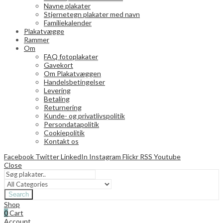
Navne plakater
Stjernetegn plakater med navn
Familiekalender
Plakatvægge
Rammer
Om
FAQ fotoplakater
Gavekort
Om Plakatvæggen
Handelsbetingelser
Levering
Betaling
Returnering
Kunde- og privatlivspolitik
Persondatapolitik
Cookiepolitik
Kontakt os
Facebook
Twitter
LinkedIn
Instagram
Flickr
RSS
Youtube
Close
Search
Shop
0
Cart
Account