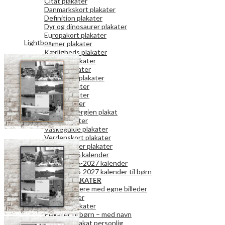
Citat plakater
Danmarkskort plakater
Definition plakater
Dyr og dinosaurer plakater
Europakort plakater
Lightbox
Gamer plakater
Kærligheds plakater
Køkken plakater
Kunst plakater
Mor og Far plakater
Natur plakater
Retro plakater
Rum plakater
Spar på energien plakat
Teen plakater
Vaskeguide plakater
Verdenskort plakater
Vægkalender plakater
2026 kalender
2026-2027 kalender
2026-2027 kalender til børn
PERSONLIGE PLAKATER
Fotokalendere med egne billeder
Fotoplakater
Bogstavplakater
Plakater til børn – med navn
Danmark plakat personlig