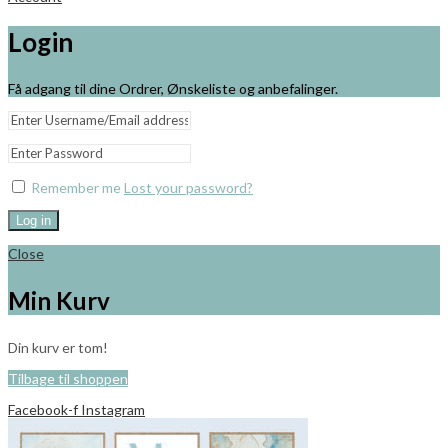
Login
Få adgang til dine Ordrer, Ønskeliste og anbefalinger.
Remember me
Lost your password?
Log in
Close
Min Kurv
Din kurv er tom!
Tilbage til shoppen
Facebook-f
Instagram