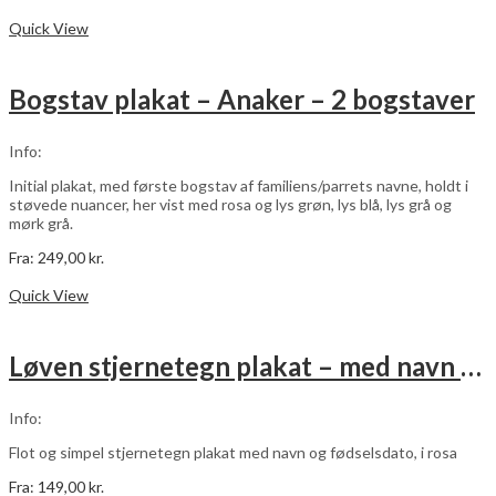
Dette
Vælg muligheder
vare
Quick View
har
flere
varianter.
Bogstav plakat – Anaker – 2 bogstaver
Mulighederne
kan
vælges
Info:
på
varesiden
Initial plakat, med første bogstav af familiens/parrets navne, holdt i
støvede nuancer, her vist med rosa og lys grøn, lys blå, lys grå og
mørk grå.
Fra:
249,00
kr.
Dette
Vælg muligheder
vare
Quick View
har
flere
varianter.
Løven stjernetegn plakat – med navn og fødselsdato – rosa
Mulighederne
kan
vælges
Info:
på
varesiden
Flot og simpel stjernetegn plakat med navn og fødselsdato, i rosa
Fra:
149,00
kr.