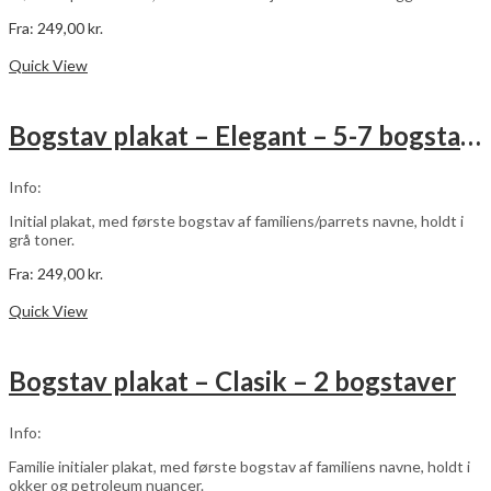
Fra:
249,00
kr.
Dette
Vælg muligheder
vare
Quick View
har
flere
varianter.
Bogstav plakat – Elegant – 5-7 bogstaver
Mulighederne
kan
vælges
Info:
på
varesiden
Initial plakat, med første bogstav af familiens/parrets navne, holdt i
grå toner.
Fra:
249,00
kr.
Dette
Vælg muligheder
vare
Quick View
har
flere
varianter.
Bogstav plakat – Clasik – 2 bogstaver
Mulighederne
kan
vælges
Info:
på
varesiden
Familie initialer plakat, med første bogstav af familiens navne, holdt i
okker og petroleum nuancer.