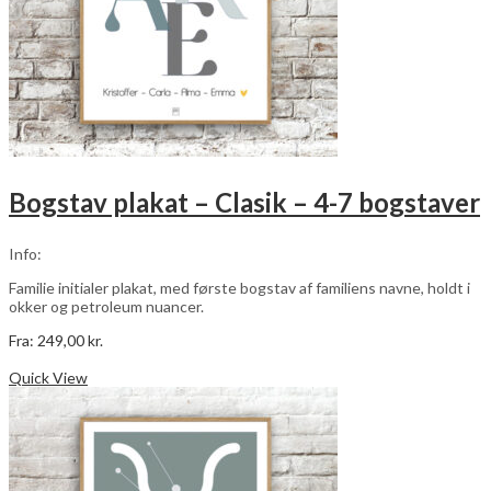
Bogstav plakat – Clasik – 4-7 bogstaver
Info:
Familie initialer plakat, med første bogstav af familiens navne, holdt i
okker og petroleum nuancer.
Fra:
249,00
kr.
Dette
Vælg muligheder
vare
Quick View
har
flere
varianter.
Mulighederne
kan
vælges