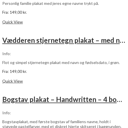
varesiden
Personlig familie plakat med jeres egne navne trykt på.
Fra:
149,00
kr.
Dette
Vælg muligheder
vare
Quick View
har
flere
varianter.
Vædderen stjernetegn plakat – med navn og fødselsdato – grøn
Mulighederne
kan
vælges
Info:
på
varesiden
Flot og simpel stjernetegn plakat med navn og fødselsdato, i grøn.
Fra:
149,00
kr.
Dette
Vælg muligheder
vare
Quick View
har
flere
varianter.
Bogstav plakat – Handwritten – 4 bogstaver
Mulighederne
kan
vælges
Info:
på
varesiden
Bogstavplakat, med første bogstav af familiens navne, holdt i
støvede pastelfarver, med et diskret hjerte skitseret i baggrunden.