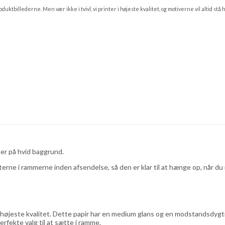
ktbillederne. Men vær ikke i tvivl, vi printer i højeste kvalitet, og motiverne vil altid stå 
ner på hvid baggrund.
aterne i rammerne inden afsendelse, så den er klar til at hænge op, når d
f højeste kvalitet. Dette papir har en medium glans og en modstandsdygt
erfekte valg til at sætte i ramme.