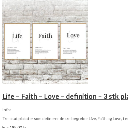
vælges
på
varesiden
Life – Faith – Love – definition – 3 stk p
Info:
Tre citat plakater som definerer de tre begreber Live, Faith og Love, i 
Fra:
198,00
kr.