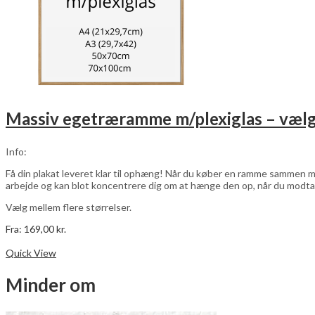
Massiv egetræramme m/plexiglas – vælg
Info:
Få din plakat leveret klar til ophæng! Når du køber en ramme sammen me
arbejde og kan blot koncentrere dig om at hænge den op, når du modta
Vælg mellem flere størrelser.
Fra:
169,00
kr.
Dette
Vælg muligheder
vare
Quick View
har
flere
Minder om
varianter.
Mulighederne
kan