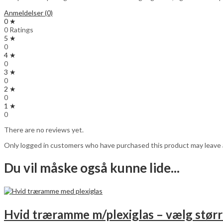
Anmeldelser (0)
0 ★
0 Ratings
5 ★
0
4 ★
0
3 ★
0
2 ★
0
1 ★
0
There are no reviews yet.
Only logged in customers who have purchased this product may leave 
Du vil måske også kunne lide...
Hvid træramme m/plexiglas – vælg størr