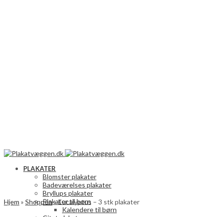
PLAKATER
Blomster plakater
Badeværelses plakater
Bryllups plakater
Plakater til børn
Hjem
»
Shoppen
»
Eucalyptus – 3 stk plakater
Kalendere til børn