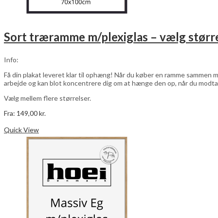
Sort træramme m/plexiglas – vælg størr
Info:
Få din plakat leveret klar til ophæng! Når du køber en ramme sammen me
arbejde og kan blot koncentrere dig om at hænge den op, når du modta
Vælg mellem flere størrelser.
Fra:
149,00
kr.
Dette
Vælg muligheder
vare
Quick View
har
flere
varianter.
Mulighederne
kan
vælges
på
varesiden