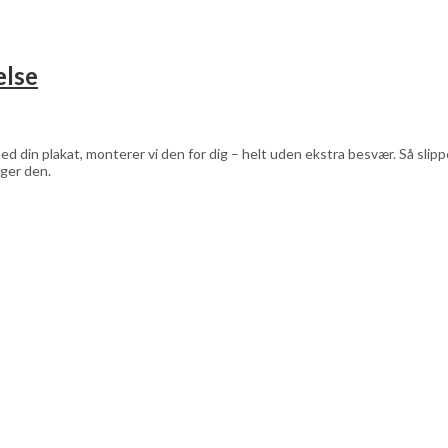
else
d din plakat, monterer vi den for dig – helt uden ekstra besvær. Så sli
ger den.