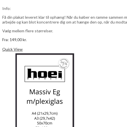
Info:
Få din plakat leveret klar til ophæng! Når du køber en ramme sammen me
arbejde og kan blot koncentrere dig om at hænge den op, når du modta
Vælg mellem flere størrelser.
Fra:
149,00
kr.
Dette
Vælg muligheder
vare
Quick View
har
flere
varianter.
Mulighederne
kan
vælges
på
varesiden