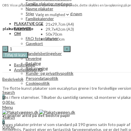
Familie plakater med navn
OBS: Visse produktbilleder kan fremstå lidt grynede, dette skyldes en lav opløsning på produ
Navne plakater
Stjernetegn plakater med navn
Familiekalender
PLAKATVÆGGE
21x29,7cm (A4)
plakatstørrelse
RAMMER
29,7x42cm (A3)
OM
50x70cm
FAQ fotoplakater
70x100cm
Gavekort
Eucalyptus
Om Plakatvæggen
-
Handelsbetingelser
Tilføj til kurv
3
Levering
stk
Betaling
Beskrivelse
plakater
Returnering
Anmeldelser (0)
quantity
Kunde- og privatlivspolitik
Persondatapolitik
Beskrivelse
Cookiepolitik
Tre flotte kunst plakater som eucalyptus grene i tre forskellige versio
Search
Fås i flere størrelser. Tilkøber du samtidig rammer, så monterer vi plak
0
0,00
kr.
Menu
Vi printer altid på det bedste papir
Search
0
Vores plakater printer vi som standard på 190 grams satin foto papir a
0,00
kr.
fotoprints. Papiret giver en fantastisk farvegengivelse, og er det helt p