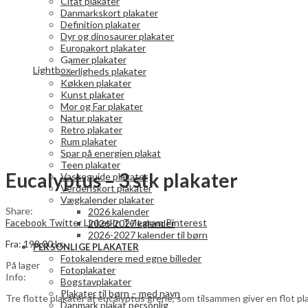
Citat plakater
Danmarkskort plakater
Definition plakater
Dyr og dinosaurer plakater
Europakort plakater
Gamer plakater
Lightbox
Kærligheds plakater
Køkken plakater
Kunst plakater
Mor og Far plakater
Natur plakater
Retro plakater
Rum plakater
Spar på energien plakat
Teen plakater
Eucalyptus – 3 stk plakater
Vaskeguide plakater
Verdenskort plakater
Vægkalender plakater
Share:
2026 kalender
Facebook
Twitter
LinkedIn
Telegram
Pinterest
2026-2027 kalender
2026-2027 kalender til børn
Fra:
198,00
kr.
PERSONLIGE PLAKATER
Fotokalendere med egne billeder
På lager
Fotoplakater
Info:
Bogstavplakater
Plakater til børn – med navn
Tre flotte plakater af eucalyptus grene, som tilsammen giver en flot p
Danmark plakat personlig