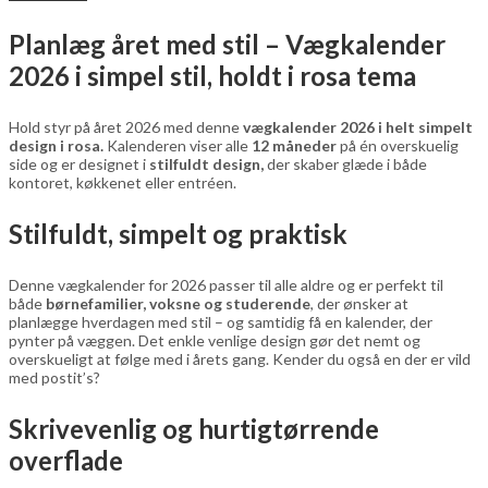
design
quantity
Planlæg året med stil –
Vægkalender
2026 i simpel stil, holdt i rosa tema
Hold styr på året 2026 med denne
vægkalender 2026 i helt simpelt
design i rosa.
Kalenderen viser alle
12 måneder
på én overskuelig
side og er designet i
stilfuldt design,
der skaber glæde i både
kontoret, køkkenet eller entréen.
Stilfuldt, simpelt og praktisk
Denne vægkalender for 2026 passer til alle aldre og er perfekt til
både
børnefamilier, voksne og studerende
, der ønsker at
planlægge hverdagen med stil – og samtidig få en kalender, der
pynter på væggen. Det enkle venlige design gør det nemt og
overskueligt at følge med i årets gang. Kender du også en der er vild
med postit’s?
Skrivevenlig og hurtigtørrende
overflade