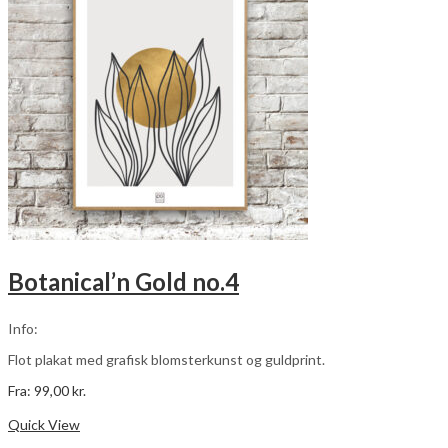
kan
vælges
på
varesiden
Botanical’n Gold no.4
Info:
Flot plakat med grafisk blomsterkunst og guldprint.
Fra:
99,00
kr.
Dette
Vælg muligheder
vare
Quick View
har