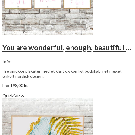
You are wonderful, enough, beautiful – pink – 3 stk plakater
Info:
Tre smukke plakater med et klart og kærligt budskab, i et meget
enkelt nordisk design.
Fra:
198,00
kr.
Dette
Vælg muligheder
vare
Quick View
har
flere
varianter.
Mulighederne
kan
vælges
på