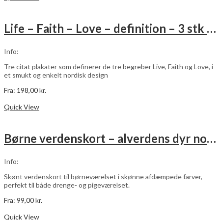
har
flere
varianter.
Life – Faith – Love – definition – 3 stk plakater
Mulighederne
kan
vælges
Info:
på
varesiden
Tre citat plakater som definerer de tre begreber Live, Faith og Love, i
et smukt og enkelt nordisk design
Fra:
198,00
kr.
Dette
Vælg muligheder
vare
Quick View
har
flere
varianter.
Børne verdenskort – alverdens dyr no. 3
Mulighederne
kan
vælges
Info:
på
varesiden
Skønt verdenskort til børneværelset i skønne afdæmpede farver,
perfekt til både drenge- og pigeværelset.
Fra:
99,00
kr.
Dette
Vælg muligheder
vare
Quick View