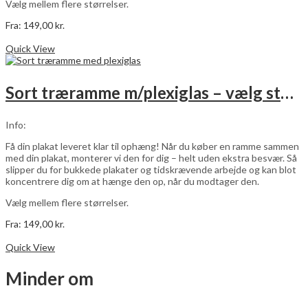
Vælg mellem flere størrelser.
Fra:
149,00
kr.
Dette
Vælg muligheder
vare
Quick View
har
flere
varianter.
Sort træramme m/plexiglas – vælg størrelse
Mulighederne
kan
vælges
Info:
på
varesiden
Få din plakat leveret klar til ophæng! Når du køber en ramme sammen
med din plakat, monterer vi den for dig – helt uden ekstra besvær. Så
slipper du for bukkede plakater og tidskrævende arbejde og kan blot
koncentrere dig om at hænge den op, når du modtager den.
Vælg mellem flere størrelser.
Fra:
149,00
kr.
Dette
Vælg muligheder
vare
Quick View
har
flere
Minder om
varianter.
Mulighederne
kan