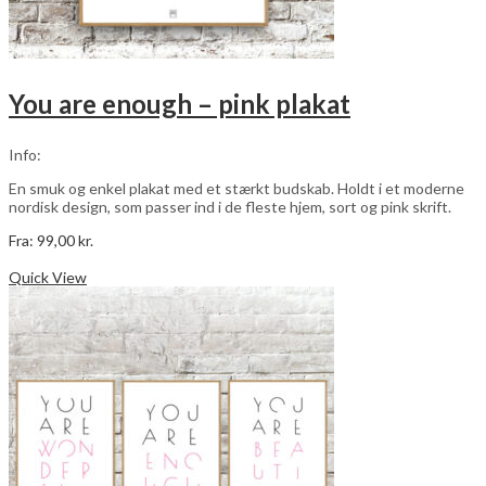
You are enough – pink plakat
Info:
En smuk og enkel plakat med et stærkt budskab. Holdt i et moderne
nordisk design, som passer ind i de fleste hjem, sort og pink skrift.
Fra:
99,00
kr.
Dette
Vælg muligheder
vare
Quick View
har
flere
varianter.
Mulighederne
kan
vælges
på
varesiden