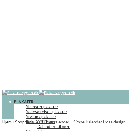
PLAKATER
Blomster plakater
Badeværelses plakater
Bryllups plakater
Plakater til børn
Hjem
»
Shoppen
»
2026 Vægkalender – Simpel kalender i rosa design
Kalendere til børn