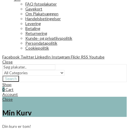
FAQ fotoplakater
Gavekort
Om Plakatvæggen
Handelsbetingelser
Levering
Betaling
Returnering
Kunde- og privatlivspolitik
Persondatapolitik
Cookiepolitik
Facebook
Twitter
LinkedIn
Instagram
Flickr
RSS
Youtube
Close
Search
Shop
0
Cart
Account
Close
Min Kurv
Din kurv er tom!