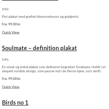
kan
vælges
Info:
på
varesiden
Flot plakat med grafisk blomsterkunst og guldprint.
Fra:
99,00
kr.
Dette
Vælg muligheder
vare
Quick View
har
flere
varianter.
Soulmate – definition plakat
Mulighederne
kan
vælges
Info:
på
varesiden
En smuk og enkel plakat som definerer begrebet Soulmate. Holdt i et
simpelt nordisk design, som passer ind i de fleste hjem, sort skrift.
Fra:
99,00
kr.
Dette
Vælg muligheder
vare
Quick View
har
flere
varianter.
Birds no 1
Mulighederne
kan