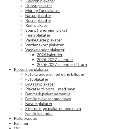
Køkken plakater
Kunst plakater
Mor og Far plakater
Natur plakater
Retro plakater
Rum plakater
Spar på energien plakat
Teen plakater
Vaskeguide plakater
Verdenskort plakater
Vægkalender plakater
2026 kalender
2026-2027 kalender
2026-2027 kalender til børn
Personlige plakater
Fotokalendere med egne billeder
Fotoplakater
Bogstavplakater
Plakater til børn – med navn
Danmark plakat personlig
Familie plakater med navn
Navne plakater
Stjernetegn plakater med navn
Familiekalender
Plakatvægge
Rammer
Om