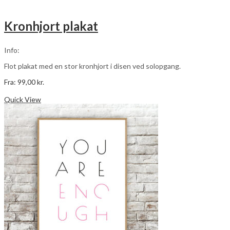
vælges
på
Kronhjort plakat
varesiden
Info:
Flot plakat med en stor kronhjort i disen ved solopgang.
Fra:
99,00
kr.
Dette
Vælg muligheder
vare
Quick View
har
flere
varianter.
Mulighederne
kan
vælges
på
varesiden