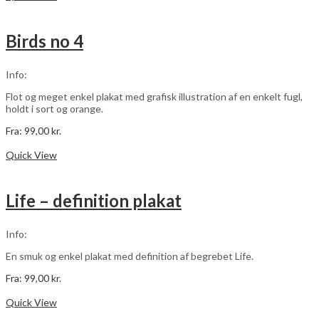
har
flere
varianter.
Birds no 4
Mulighederne
kan
vælges
Info:
på
varesiden
Flot og meget enkel plakat med grafisk illustration af en enkelt fugl,
holdt i sort og orange.
Fra:
99,00
kr.
Dette
Vælg muligheder
vare
Quick View
har
flere
varianter.
Life – definition plakat
Mulighederne
kan
vælges
Info:
på
varesiden
En smuk og enkel plakat med definition af begrebet Life.
Fra:
99,00
kr.
Dette
Vælg muligheder
vare
Quick View
har