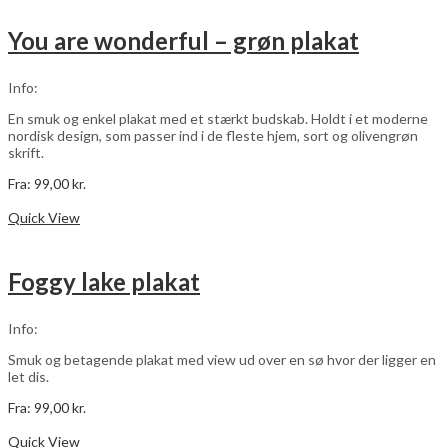
flere
varianter.
You are wonderful – grøn plakat
Mulighederne
kan
vælges
Info:
på
varesiden
En smuk og enkel plakat med et stærkt budskab. Holdt i et moderne
nordisk design, som passer ind i de fleste hjem, sort og olivengrøn
skrift.
Fra:
99,00
kr.
Dette
Vælg muligheder
vare
Quick View
har
flere
varianter.
Foggy lake plakat
Mulighederne
kan
vælges
Info:
på
varesiden
Smuk og betagende plakat med view ud over en sø hvor der ligger en
let dis.
Fra:
99,00
kr.
Dette
Vælg muligheder
vare
Quick View