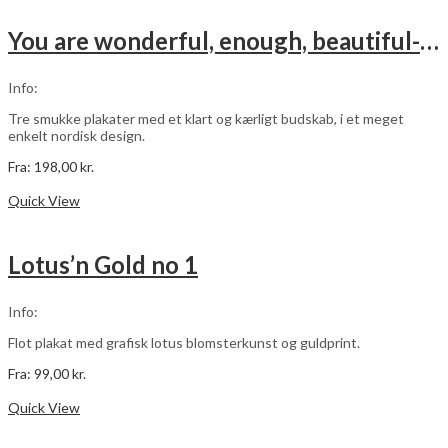
flere
varianter.
You are wonderful, enough, beautiful- sort – 3 stk plakater
Mulighederne
kan
vælges
Info:
på
varesiden
Tre smukke plakater med et klart og kærligt budskab, i et meget
enkelt nordisk design.
Fra:
198,00
kr.
Dette
Vælg muligheder
vare
Quick View
har
flere
varianter.
Lotus’n Gold no 1
Mulighederne
kan
vælges
Info:
på
varesiden
Flot plakat med grafisk lotus blomsterkunst og guldprint.
Fra:
99,00
kr.
Dette
Vælg muligheder
vare
Quick View
har
flere