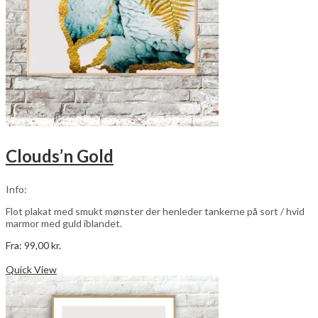
varesiden
Clouds’n Gold
Info:
Flot plakat med smukt mønster der henleder tankerne på sort / hvid
marmor med guld iblandet.
Fra:
99,00
kr.
Dette
Vælg muligheder
vare
Quick View
har
flere
varianter.
Mulighederne