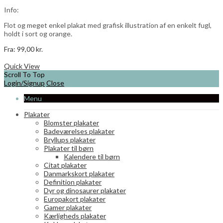
vælges
Info:
på
varesiden
Flot og meget enkel plakat med grafisk illustration af en enkelt fugl,
holdt i sort og orange.
Fra:
99,00
kr.
Dette
Vælg muligheder
vare
Quick View
har
Scroll To Top
flere
Login/Signup
Close
varianter.
Menu
Mulighederne
kan
Plakater
vælges
Blomster plakater
på
Badeværelses plakater
varesiden
Bryllups plakater
Plakater til børn
Kalendere til børn
Citat plakater
Danmarkskort plakater
Definition plakater
Dyr og dinosaurer plakater
Europakort plakater
Gamer plakater
Kærligheds plakater