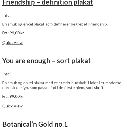
Friendship – definition plakat
Mulighederne
kan
vælges
Info:
på
varesiden
En smuk og enkel plakat som definerer begrebet Friendship.
Fra:
99,00
kr.
Dette
Vælg muligheder
vare
Quick View
har
flere
varianter.
You are enough – sort plakat
Mulighederne
kan
vælges
Info:
på
varesiden
En smuk og enkel plakat med et stærkt budskab. Holdt i et moderne
nordisk design, som passer ind i de fleste hjem, sort skrift.
Fra:
99,00
kr.
Dette
Vælg muligheder
vare
Quick View
har
flere
varianter.
Botanical’n Gold no.1
Mulighederne