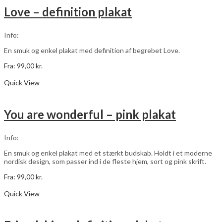
varianter.
Love – definition plakat
Mulighederne
kan
vælges
Info:
på
varesiden
En smuk og enkel plakat med definition af begrebet Love.
Fra:
99,00
kr.
Dette
Vælg muligheder
vare
Quick View
har
flere
varianter.
You are wonderful – pink plakat
Mulighederne
kan
vælges
Info:
på
varesiden
En smuk og enkel plakat med et stærkt budskab. Holdt i et moderne
nordisk design, som passer ind i de fleste hjem, sort og pink skrift.
Fra:
99,00
kr.
Dette
Vælg muligheder
vare
Quick View
har
flere
varianter.