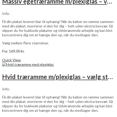
Massiv egetræramme m/plexiglas – vælg størrelse
Info:
Få din plakat leveret klar til ophæng! Når du køber en ramme sammen
med din plakat, monterer vi den for dig – helt uden ekstra besvær. Så
slipper du for bukkede plakater og tidskrævende arbejde og kan blot
koncentrere dig om at hænge den op, når du modtager den.
Vælg mellem flere størrelser.
Fra:
169,00
kr.
Dette
Vælg muligheder
vare
Quick View
har
flere
varianter.
Hvid træramme m/plexiglas – vælg størrelse
Mulighederne
kan
vælges
Info:
på
varesiden
Få din plakat leveret klar til ophæng! Når du køber en ramme sammen
med din plakat, monterer vi den for dig – helt uden ekstra besvær. Så
slipper du for bukkede plakater og tidskrævende arbejde og kan blot
koncentrere dig om at hænge den op, når du modtager den.