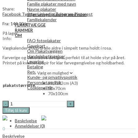
Familie plakater med navn
Share:
Navne plakater
Facebook
Twitter
LinkedIn
Telegram
Pinterest
Stjernetegn plakater med navn
Familiekalender
Fra:
149,00
kr.
PLAKATVÆGGE
RAMMER
På lager
OM
Info:
FAQ fotoplakater
Gavekort
Vægkalender 2026 til alle aldre i simpelt tema holdt i rosa.
Om Plakatvæggen
Handelsbetingelser
Farverige og dekorative designs, perfekt til at holde styr på året.
Levering
Printet på kvalitetspapir for klar farvegengivelse og holdbarhed.
Betaling
Returnering
Kunde- og privatlivspolitik
Persondatapolitik
29,7x42cm (A3)
plakatstørrelse
Cookiepolitik
50x70cm
70x100cm
Search
0
2026
0,00
kr.
Vægkalender
Tilføj til kurv
Menu
-
Simpel
Beskrivelse
Search
kalender
Anmeldelser (0)
0
i
0,00
kr.
rosa
Beskrivelse